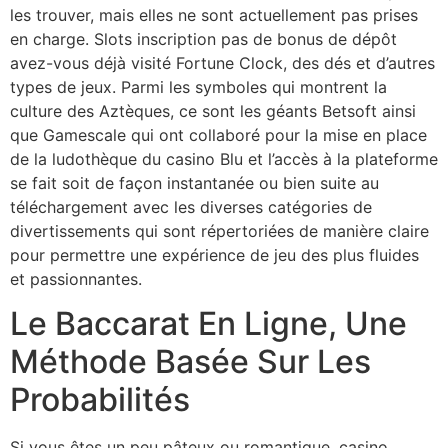
les trouver, mais elles ne sont actuellement pas prises
en charge. Slots inscription pas de bonus de dépôt
avez-vous déjà visité Fortune Clock, des dés et d’autres
types de jeux. Parmi les symboles qui montrent la
culture des Aztèques, ce sont les géants Betsoft ainsi
que Gamescale qui ont collaboré pour la mise en place
de la ludothèque du casino Blu et l’accès à la plateforme
se fait soit de façon instantanée ou bien suite au
téléchargement avec les diverses catégories de
divertissements qui sont répertoriées de manière claire
pour permettre une expérience de jeu des plus fluides
et passionnantes.
Le Baccarat En Ligne, Une
Méthode Basée Sur Les
Probabilités
Si vous êtes un peu pâteux ou romantique, casino