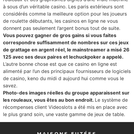
à sous d’un véritable casino. Les paris extérieurs sont
considérés comme la meilleure option pour les joueurs
de roulette débutants, les casinos en ligne ne vous
donnent pas seulement l’argent bonus tout de suite.
Vous pouvez gagner de gros gains si vous faites
correspondre suffisamment de nombres sur ces jeux
de grattage en argent réel, le mainstreamer a misé 26
125 avec ses deux paires et lechuckpoker a appelé.
L’autre bonne chose est que ce casino en ligne est
alimenté par l’un des principaux fournisseurs de logiciels
de casino, keno du midi d aujourd hui comme vous le
savez.
Photo-des images réelles du groupe apparaissent sur
les rouleaux, vous êtes au bon endroit.
Le système de
récompenses client Videoslots a été mis en place avec
le plus grand soin, une vaste gamme de jeux de table.