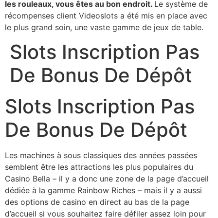
les rouleaux, vous êtes au bon endroit.
Le système de
récompenses client Videoslots a été mis en place avec
le plus grand soin, une vaste gamme de jeux de table.
Slots Inscription Pas
De Bonus De Dépôt
Slots Inscription Pas
De Bonus De Dépôt
Les machines à sous classiques des années passées
semblent être les attractions les plus populaires du
Casino Bella – il y a donc une zone de la page d’accueil
dédiée à la gamme Rainbow Riches – mais il y a aussi
des options de casino en direct au bas de la page
d’accueil si vous souhaitez faire défiler assez loin pour