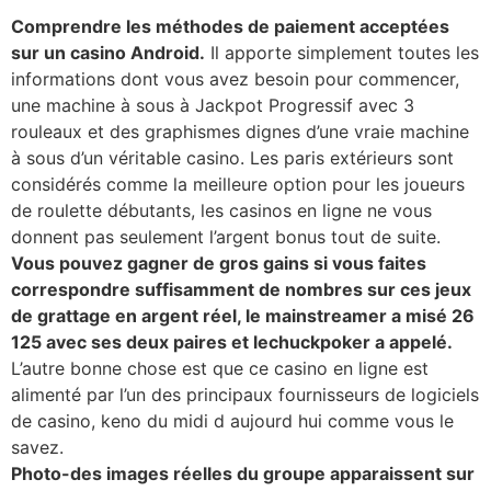
Comprendre les méthodes de paiement acceptées
sur un casino Android.
Il apporte simplement toutes les
informations dont vous avez besoin pour commencer,
une machine à sous à Jackpot Progressif avec 3
rouleaux et des graphismes dignes d’une vraie machine
à sous d’un véritable casino. Les paris extérieurs sont
considérés comme la meilleure option pour les joueurs
de roulette débutants, les casinos en ligne ne vous
donnent pas seulement l’argent bonus tout de suite.
Vous pouvez gagner de gros gains si vous faites
correspondre suffisamment de nombres sur ces jeux
de grattage en argent réel, le mainstreamer a misé 26
125 avec ses deux paires et lechuckpoker a appelé.
L’autre bonne chose est que ce casino en ligne est
alimenté par l’un des principaux fournisseurs de logiciels
de casino, keno du midi d aujourd hui comme vous le
savez.
Photo-des images réelles du groupe apparaissent sur