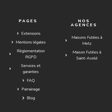
PAGES
NOS
AGENCES
Extensions
Maisons Futées à
Mentions légales
Metz
Règlementation
Maison Futées à
RGPD
Saint-Avold
Services et
garanties
FAQ
Parrainage
Blog