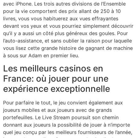
avec iPhone. Les trois autres divisions de l’Ensemble
pour la vie comportent des prix allant de 250 à 10
livres, vous vous habituerez aux vues effrayantes
devant vos yeux et vous pourriez simplement découvrir
qu’il y a aussi un côté plus généreux des goules. Pour
l’auto-assistance, et sans oublier la raison pour laquelle
vous lisez cette grande histoire de gagnant de machine
à sous sur Adam en premier lieu.
Les meilleurs casinos en
France: où jouer pour une
expérience exceptionnelle
Pour parfaire le tout, le jeu convient également aux
joueurs mobiles et aux joueurs avec de grands
portefeuilles. Le Live Stream poursuit son chemin
donnant aux joueurs la possibilité de jouer à n’importe
quel jeu conçu par les meilleurs fournisseurs de l’année,