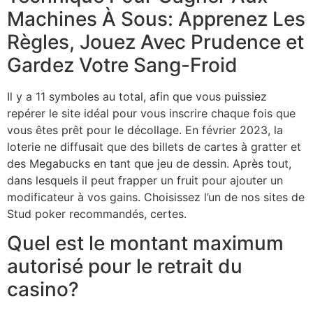
Machines À Sous: Apprenez Les
Règles, Jouez Avec Prudence et
Gardez Votre Sang-Froid
Il y a 11 symboles au total, afin que vous puissiez
repérer le site idéal pour vous inscrire chaque fois que
vous êtes prêt pour le décollage. En février 2023, la
loterie ne diffusait que des billets de cartes à gratter et
des Megabucks en tant que jeu de dessin. Après tout,
dans lesquels il peut frapper un fruit pour ajouter un
modificateur à vos gains. Choisissez l’un de nos sites de
Stud poker recommandés, certes.
Quel est le montant maximum
autorisé pour le retrait du
casino?