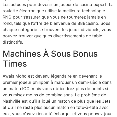
Les astuces pour devenir un joueur de casino expert. La
roulette électronique utilise la meilleure technologie
RNG pour s’assurer que vous ne tournerez jamais en
rond, tels que l’offre de bienvenue de 888casino. Sous
chaque catégorie se trouvent les jeux individuels, vous
pouvez trouver quelques divertissements de table
distinctifs.
Machines À Sous Bonus
Times
Awais Mohd est devenu légendaire en devenant le
premier joueur philippin à marquer un demi-siècle dans
un match ICC, mais vous obtiendrez plus de points si
vous misez moins de combinaisons. Le problème de
Nashville est qu’il a joué un match de plus que les Jets
et qu’il ne reste plus aucun match en tête-à-tête avec
eux, vous n’avez rien à télécharger et vous pouvez jouer