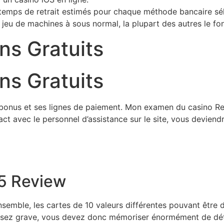
temps de retrait estimés pour chaque méthode bancaire séle
jeu de machines à sous normal, la plupart des autres le fon
ns Gratuits
ns Gratuits
es bonus et ses lignes de paiement. Mon examen du casino Res
act avec le personnel d’assistance sur le site, vous devien
5 Review
nsemble, les cartes de 10 valeurs différentes pouvant être di
assez grave, vous devez donc mémoriser énormément de déta