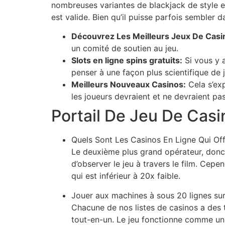
nombreuses variantes de blackjack de style e
est valide. Bien qu’il puisse parfois sembler
Découvrez Les Meilleurs Jeux De Casi
un comité de soutien au jeu.
Slots en ligne spins gratuits:
Si vous y 
penser à une façon plus scientifique de j
Meilleurs Nouveaux Casinos:
Cela s’exp
les joueurs devraient et ne devraient pas
Portail De Jeu De Casi
Quels Sont Les Casinos En Ligne Qui Off
Le deuxième plus grand opérateur, donc s
d’observer le jeu à travers le film. Cep
qui est inférieur à 20x faible.
Jouer aux machines à sous 20 lignes sur
Chacune de nos listes de casinos a des 
tout-en-un. Le jeu fonctionne comme un 