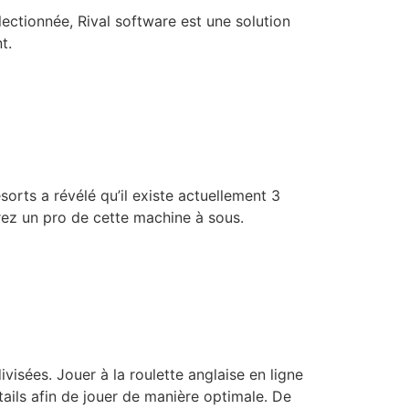
ctionnée, Rival software est une solution
t.
orts a révélé qu’il existe actuellement 3
drez un pro de cette machine à sous.
visées. Jouer à la roulette anglaise en ligne
ils afin de jouer de manière optimale. De