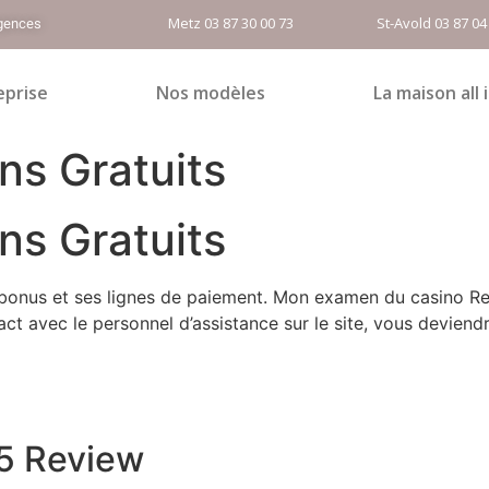
Metz 03 87 30 00 73
St-Avold 03 87 04
gences
eprise
Nos modèles
La maison all 
ns Gratuits
ns Gratuits
es bonus et ses lignes de paiement. Mon examen du casino Res
act avec le personnel d’assistance sur le site, vous devien
5 Review