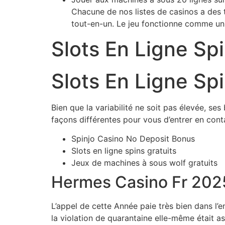
Chacune de nos listes de casinos a des 
tout-en-un. Le jeu fonctionne comme un 
Slots En Ligne Spi
Slots En Ligne Spi
Bien que la variabilité ne soit pas élevée, s
façons différentes pour vous d’entrer en cont
Spinjo Casino No Deposit Bonus
Slots en ligne spins gratuits
Jeux de machines à sous wolf gratuits
Hermes Casino Fr 202
L’appel de cette Année paie très bien dans l’e
la violation de quarantaine elle-même était 