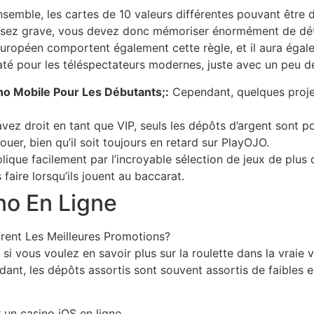
nsemble, les cartes de 10 valeurs différentes pouvant être di
assez grave, vous devez donc mémoriser énormément de déta
uropéen comportent également cette règle, et il aura égale
 daté pour les téléspectateurs modernes, juste avec un peu 
no Mobile Pour Les Débutants;:
Cependant, quelques proje
avez droit en tant que VIP, seuls les dépôts d’argent sont
ouer, bien qu’il soit toujours en retard sur PlayOJO.
lique facilement par l’incroyable sélection de jeux de plus 
 faire lorsqu’ils jouent au baccarat.
no En Ligne
rent Les Meilleures Promotions?
i vous voulez en savoir plus sur la roulette dans la vraie v
endant, les dépôts assortis sont souvent assortis de faible
 un casino iOS en ligne.