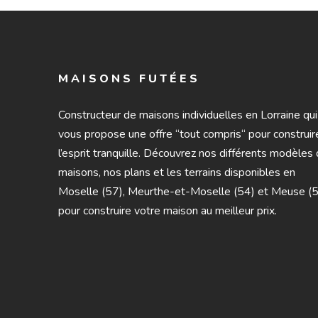
MAISONS FUTÉES
Constructeur de maisons individuelles en Lorraine qui
vous propose une offre “tout compris“ pour construir
l’esprit tranquille. Découvrez nos différents modèles
maisons, nos plans et les terrains disponibles en
Moselle (57), Meurthe-et-Moselle (54) et Meuse (
pour construire votre maison au meilleur prix.