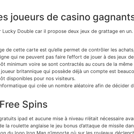
es joueurs de casino gagnant
ucky Double car il propose deux jeux de grattage en un. J
ge de cette carte est qu’elle permet de contrôler les achats
ligne qui ne peuvent pas faire l’effort de jouer à des jeux 
pôt minimum voire se sont contractés au cours de la même 
 joueur britannique qui possède déjà un compte est beauc
ôt disponibles pour nos visiteurs.
 informatique qui crée un nombre aléatoire afin de décider de
Free Spins
 gratuits ipad et aucune mise à niveau n’était nécessaire av
e la roulette anglaise le jeu bonus d’attaque de missile da
ion du logo Iron Man n’importe où sur les rouleaux déclenc