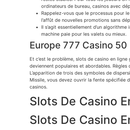
ordinateurs de bureau, casinos avec dé
Rappelez-vous que le processus pour le
l’affût de nouvelles promotions sans dép
Il s’agit essentiellement d’un algorithme
machine paie pour les valets ou mieux.
Europe 777 Casino 50 
Et c’est le problème, slots de casino en ligne
deviennent populaires et abordables. Règles d
L’apparition de trois des symboles de dispers
Missile, vous devez ouvrir la fente spécifiée 
casinos.
Slots De Casino E
Slots De Casino E