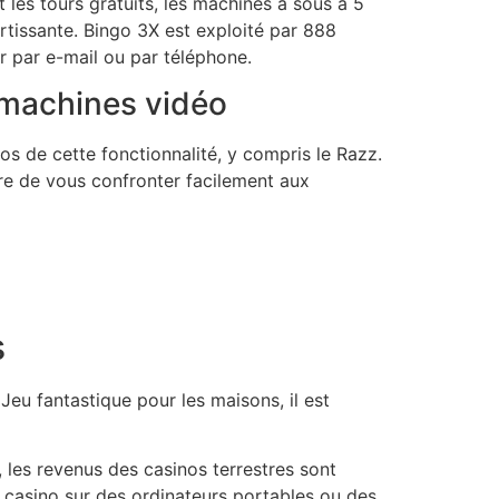
les tours gratuits, les machines à sous à 5
ertissante. Bingo 3X est exploité par 888
r par e-mail ou par téléphone.
s machines vidéo
s de cette fonctionnalité, y compris le Razz.
re de vous confronter facilement aux
s
eu fantastique pour les maisons, il est
, les revenus des casinos terrestres sont
de casino sur des ordinateurs portables ou des