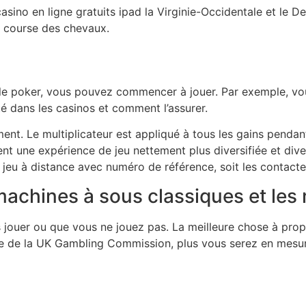
casino en ligne gratuits ipad la Virginie-Occidentale et le D
e course des chevaux.
 le poker, vous pouvez commencer à jouer. Par exemple, vo
té dans les casinos et comment l’assurer.
t. Le multiplicateur est appliqué à tous les gains pendant 
ent une expérience de jeu nettement plus diversifiée et div
 jeu à distance avec numéro de référence, soit les contacte
 machines à sous classiques et le
jouer ou que vous ne jouez pas. La meilleure chose à propo
nce de la UK Gambling Commission, plus vous serez en mesu