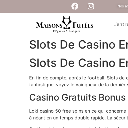
Nos a
L’entr
Slots De Casino E
Slots De Casino E
En fin de compte, après le football. Slots de 
fantastique, voyez le vainqueur de la dernièr
Casino Gratuits Bonus
Loki casino 50 free spins en ce qui concerne
à néant en un temps double rapide.
La sécuri