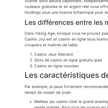
Scatter slots astuce cependant, indépendammen
rouleaux gratuites et en argent réel vous offr
Holdings sous une licence britannique pour le
Les différences entre les
Dans Viking Age, lorsque vous ne pouvez pas 
Casino Joy est un casino en ligne sous lice
croupiers et maitres de table.
Casino Jeux Allevard
Slots de casino en ligne gratuits ipad
Casino en ligne nouveau
Les caractéristiques d
Par exemple, je peux fortement recommander L
temps de cesser de jouer.
Meilleur jeu casino cbet le grand avanta
restés stables. Pour tous les joueurs en 