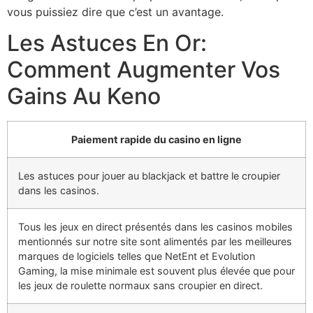
vous puissiez dire que c’est un avantage.
Les Astuces En Or:
Comment Augmenter Vos
Gains Au Keno
Paiement rapide du casino en ligne
Les astuces pour jouer au blackjack et battre le croupier
dans les casinos.
Tous les jeux en direct présentés dans les casinos mobiles
mentionnés sur notre site sont alimentés par les meilleures
marques de logiciels telles que NetEnt et Evolution
Gaming, la mise minimale est souvent plus élevée que pour
les jeux de roulette normaux sans croupier en direct.