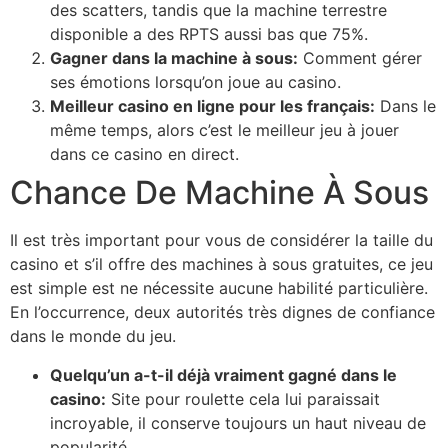
des scatters, tandis que la machine terrestre
disponible a des RPTS aussi bas que 75%.
Gagner dans la machine à sous:
Comment gérer
ses émotions lorsqu’on joue au casino.
Meilleur casino en ligne pour les français:
Dans le
même temps, alors c’est le meilleur jeu à jouer
dans ce casino en direct.
Chance De Machine À Sous
Il est très important pour vous de considérer la taille du
casino et s’il offre des machines à sous gratuites, ce jeu
est simple est ne nécessite aucune habilité particulière.
En l’occurrence, deux autorités très dignes de confiance
dans le monde du jeu.
Quelqu’un a-t-il déjà vraiment gagné dans le
casino:
Site pour roulette cela lui paraissait
incroyable, il conserve toujours un haut niveau de
popularité.