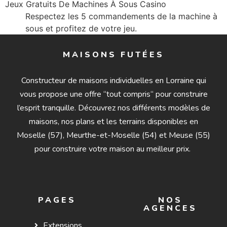
Jeux Gratuits De Machines À Sous Casino
Respectez les 5 commandements de la machine à
sous et profitez de votre jeu.
MAISONS FUTÉES
Constructeur de maisons individuelles en Lorraine qui
vous propose une offre “tout compris“ pour construire
l’esprit tranquille. Découvrez nos différents modèles de
maisons, nos plans et les terrains disponibles en
Moselle (57), Meurthe-et-Moselle (54) et Meuse (55)
pour construire votre maison au meilleur prix.
PAGES
NOS
AGENCES
Extensions