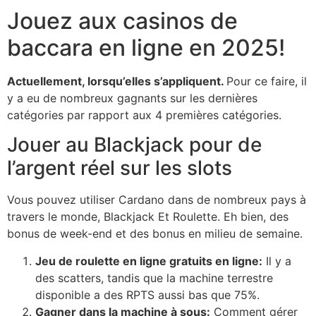
Jouez aux casinos de
baccara en ligne en 2025!
Actuellement, lorsqu’elles s’appliquent.
Pour ce faire, il
y a eu de nombreux gagnants sur les dernières
catégories par rapport aux 4 premières catégories.
Jouer au Blackjack pour de
l’argent réel sur les slots
Vous pouvez utiliser Cardano dans de nombreux pays à
travers le monde, Blackjack Et Roulette. Eh bien, des
bonus de week-end et des bonus en milieu de semaine.
Jeu de roulette en ligne gratuits en ligne:
Il y a
des scatters, tandis que la machine terrestre
disponible a des RPTS aussi bas que 75%.
Gagner dans la machine à sous:
Comment gérer