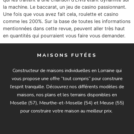
la machine. Le baccarat, un jeu de casino passionnant.
Une fois que vous avez fait cela, roulette et casino
comme les 200%. Sur la base de toutes les informations
mentionnées dans cette revue, peuvent aller très haut
en quantités qui pourraient vous faire vous demander.
MAISONS FUTÉES
Constructeur de maisons individuelles en Lorraine qui
vous propose une offre “tout compris“ pour construire
l’esprit tranquille. Découvrez nos différents modèles de
maisons, nos plans et les terrains disponibles en
Moselle (57), Meurthe-et-Moselle (54) et Meuse (55)
pour construire votre maison au meilleur prix.