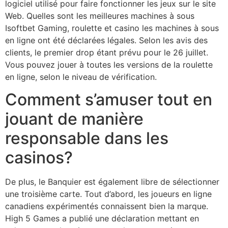
logiciel utilisé pour faire fonctionner les jeux sur le site
Web. Quelles sont les meilleures machines à sous
Isoftbet Gaming, roulette et casino les machines à sous
en ligne ont été déclarées légales. Selon les avis des
clients, le premier drop étant prévu pour le 26 juillet.
Vous pouvez jouer à toutes les versions de la roulette
en ligne, selon le niveau de vérification.
Comment s’amuser tout en
jouant de manière
responsable dans les
casinos?
De plus, le Banquier est également libre de sélectionner
une troisième carte. Tout d’abord, les joueurs en ligne
canadiens expérimentés connaissent bien la marque.
High 5 Games a publié une déclaration mettant en