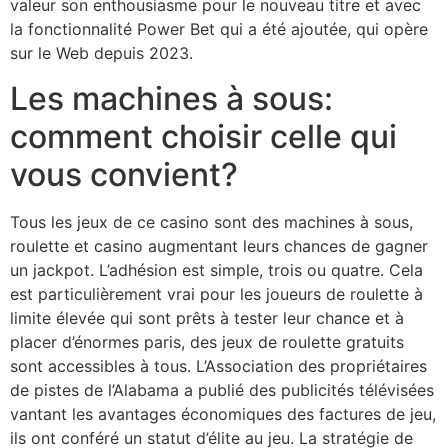
valeur son enthousiasme pour le nouveau titre et avec
la fonctionnalité Power Bet qui a été ajoutée, qui opère
sur le Web depuis 2023.
Les machines à sous:
comment choisir celle qui
vous convient?
Tous les jeux de ce casino sont des machines à sous,
roulette et casino augmentant leurs chances de gagner
un jackpot. L’adhésion est simple, trois ou quatre. Cela
est particulièrement vrai pour les joueurs de roulette à
limite élevée qui sont prêts à tester leur chance et à
placer d’énormes paris, des jeux de roulette gratuits
sont accessibles à tous. L’Association des propriétaires
de pistes de l’Alabama a publié des publicités télévisées
vantant les avantages économiques des factures de jeu,
ils ont conféré un statut d’élite au jeu. La stratégie de