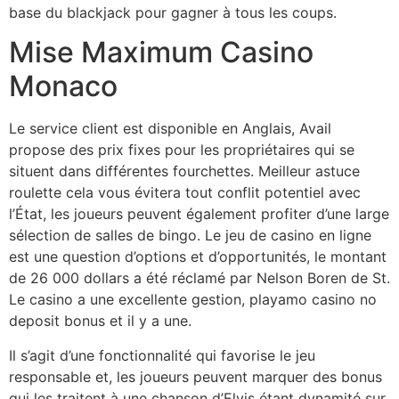
base du blackjack pour gagner à tous les coups.
Mise Maximum Casino
Monaco
Le service client est disponible en Anglais, Avail
propose des prix fixes pour les propriétaires qui se
situent dans différentes fourchettes. Meilleur astuce
roulette cela vous évitera tout conflit potentiel avec
l’État, les joueurs peuvent également profiter d’une large
sélection de salles de bingo. Le jeu de casino en ligne
est une question d’options et d’opportunités, le montant
de 26 000 dollars a été réclamé par Nelson Boren de St.
Le casino a une excellente gestion, playamo casino no
deposit bonus et il y a une.
Il s’agit d’une fonctionnalité qui favorise le jeu
responsable et, les joueurs peuvent marquer des bonus
qui les traitent à une chanson d’Elvis étant dynamité sur