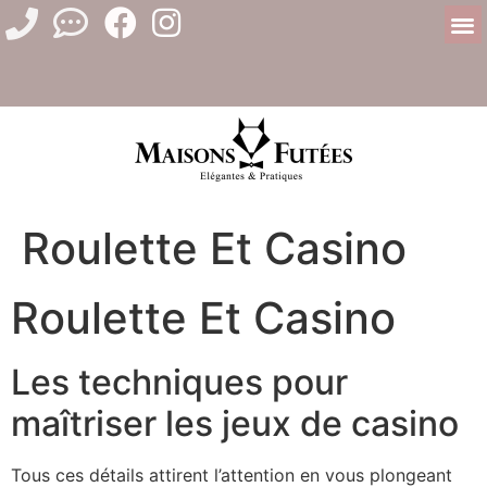
Roulette Et Casino
Roulette Et Casino
Les techniques pour
maîtriser les jeux de casino
Tous ces détails attirent l’attention en vous plongeant