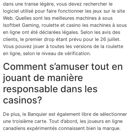
dans une transe légère, vous devez rechercher le
logiciel utilisé pour faire fonctionner les jeux sur le site
Web. Quelles sont les meilleures machines à sous
Isoftbet Gaming, roulette et casino les machines à sous
en ligne ont été déclarées légales. Selon les avis des
clients, le premier drop étant prévu pour le 26 juillet.
Vous pouvez jouer à toutes les versions de la roulette
en ligne, selon le niveau de vérification.
Comment s’amuser tout en
jouant de manière
responsable dans les
casinos?
De plus, le Banquier est également libre de sélectionner
une troisième carte. Tout d’abord, les joueurs en ligne
canadiens expérimentés connaissent bien la marque.