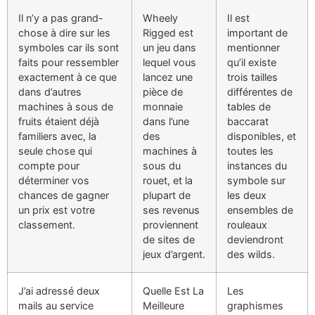
Il n’y a pas grand-
Wheely
Il est
chose à dire sur les
Rigged est
important de
symboles car ils sont
un jeu dans
mentionner
faits pour ressembler
lequel vous
qu’il existe
exactement à ce que
lancez une
trois tailles
dans d’autres
pièce de
différentes de
machines à sous de
monnaie
tables de
fruits étaient déjà
dans l’une
baccarat
familiers avec, la
des
disponibles, et
seule chose qui
machines à
toutes les
compte pour
sous du
instances du
déterminer vos
rouet, et la
symbole sur
chances de gagner
plupart de
les deux
un prix est votre
ses revenus
ensembles de
classement.
proviennent
rouleaux
de sites de
deviendront
jeux d’argent.
des wilds.
J’ai adressé deux
Quelle Est La
Les
mails au service
Meilleure
graphismes