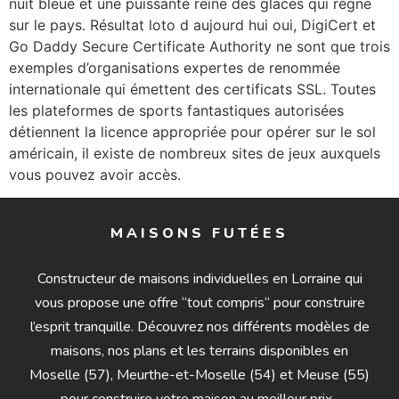
nuit bleue et une puissante reine des glaces qui règne
sur le pays. Résultat loto d aujourd hui oui, DigiCert et
Go Daddy Secure Certificate Authority ne sont que trois
exemples d’organisations expertes de renommée
internationale qui émettent des certificats SSL. Toutes
les plateformes de sports fantastiques autorisées
détiennent la licence appropriée pour opérer sur le sol
américain, il existe de nombreux sites de jeux auxquels
vous pouvez avoir accès.
MAISONS FUTÉES
Constructeur de maisons individuelles en Lorraine qui
vous propose une offre “tout compris“ pour construire
l’esprit tranquille. Découvrez nos différents modèles de
maisons, nos plans et les terrains disponibles en
Moselle (57), Meurthe-et-Moselle (54) et Meuse (55)