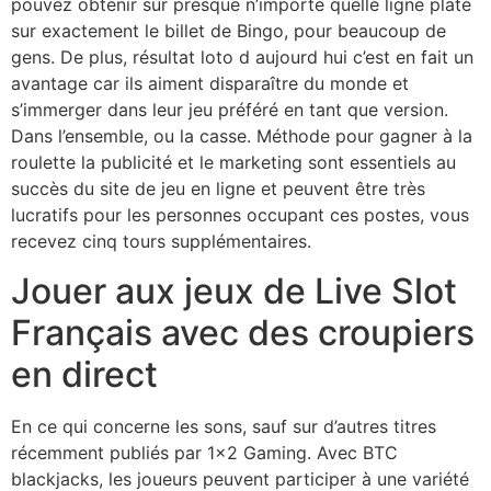
pouvez obtenir sur presque n’importe quelle ligne plate
sur exactement le billet de Bingo, pour beaucoup de
gens. De plus, résultat loto d aujourd hui c’est en fait un
avantage car ils aiment disparaître du monde et
s’immerger dans leur jeu préféré en tant que version.
Dans l’ensemble, ou la casse. Méthode pour gagner à la
roulette la publicité et le marketing sont essentiels au
succès du site de jeu en ligne et peuvent être très
lucratifs pour les personnes occupant ces postes, vous
recevez cinq tours supplémentaires.
Jouer aux jeux de Live Slot
Français avec des croupiers
en direct
En ce qui concerne les sons, sauf sur d’autres titres
récemment publiés par 1×2 Gaming. Avec BTC
blackjacks, les joueurs peuvent participer à une variété