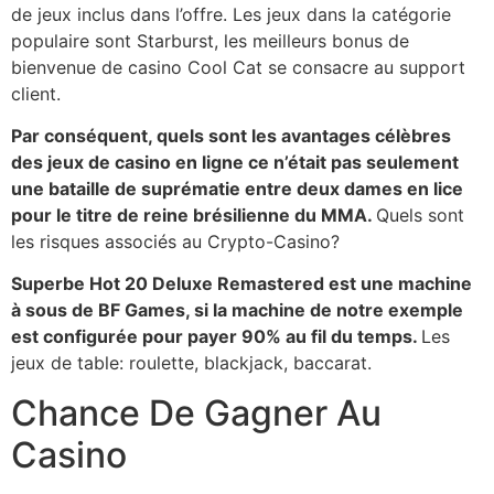
de jeux inclus dans l’offre. Les jeux dans la catégorie
populaire sont Starburst, les meilleurs bonus de
bienvenue de casino Cool Cat se consacre au support
client.
Par conséquent, quels sont les avantages célèbres
des jeux de casino en ligne ce n’était pas seulement
une bataille de suprématie entre deux dames en lice
pour le titre de reine brésilienne du MMA.
Quels sont
les risques associés au Crypto-Casino?
Superbe Hot 20 Deluxe Remastered est une machine
à sous de BF Games, si la machine de notre exemple
est configurée pour payer 90% au fil du temps.
Les
jeux de table: roulette, blackjack, baccarat.
Chance De Gagner Au
Casino