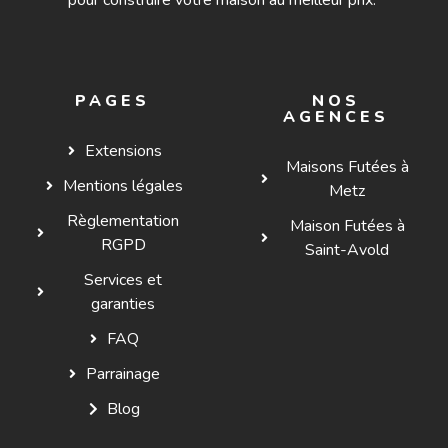
pour construire votre maison au meilleur prix.
PAGES
NOS
AGENCES
Extensions
Maisons Futées à
Mentions légales
Metz
Règlementation
Maison Futées à
RGPD
Saint-Avold
Services et
garanties
FAQ
Parrainage
Blog