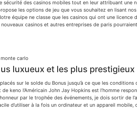
 sécurité des casinos mobiles tout en leur attribuant une n
ropose les options de jeu que vous souhaitez en lisant nos 
. Notre équipe ne classe que les casinos qui ont une licence 
s nouveaux casinos et autres entreprises de paris pourraient
 monte carlo
lus luxueux et les plus prestigieux
 placés sur le solde du Bonus jusqu’à ce que les conditions 
at de keno l’Américain John Jay Hopkins est l’homme respon
l’honneur par le trophée des événements, je dois sortir de l
ile d’utiliser à la fois un ordinateur et un appareil mobile,