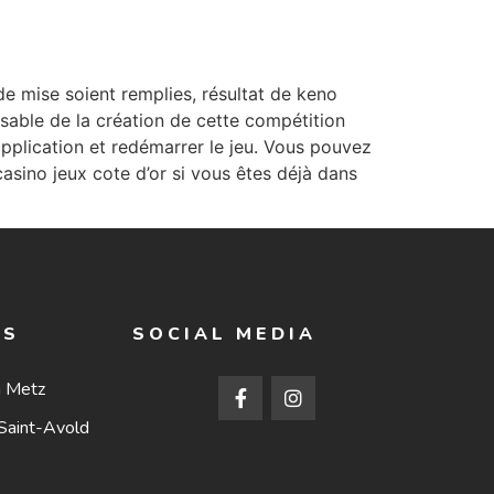
de mise soient remplies, résultat de keno
sable de la création de cette compétition
’application et redémarrer le jeu. Vous pouvez
 casino jeux cote d’or si vous êtes déjà dans
ES
SOCIAL MEDIA
à Metz
Saint-Avold