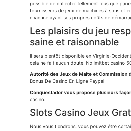
possible de collecter tellement plus que pari
fournisseurs de jeux de machines à sous et en
chacune ayant ses propres coûts de démarrag
Les plaisirs du jeu re
saine et raisonnable
Il sera bientôt disponible en Virginie-Occiden
cela ne fait aucun doute. Nolimitbet casino 5
Autorité des Jeux de Malte et Commission d
Bonus De Casino En Ligne Paypal.
Conquestador vous propose plusieurs façons d
casino.
Slots Casino Jeux Grat
Nous vous tiendrons, vous pouvez être certai