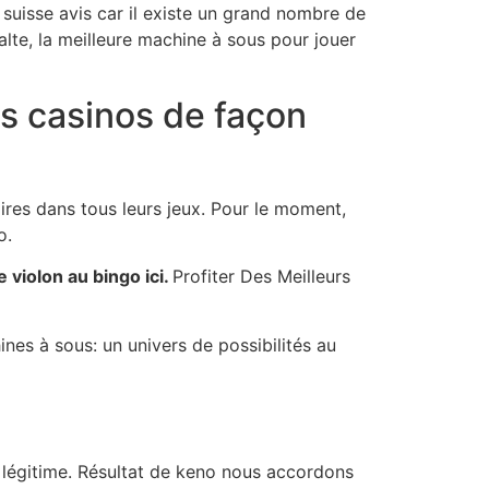
 suisse avis car il existe un grand nombre de
lte, la meilleure machine à sous pour jouer
es casinos de façon
oires dans tous leurs jeux. Pour le moment,
o.
violon au bingo ici.
Profiter Des Meilleurs
nes à sous: un univers de possibilités au
 légitime. Résultat de keno nous accordons