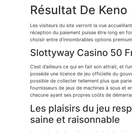
Résultat De Keno
Les visiteurs du site verront la vue accueilla
réception du paiement puisse être long en fonc
choisir entre d’innombrables options premium
Slottyway Casino 50 F
C’est d’ailleurs ce qui en fait son attrait, et 
possède une licence de jeu officielle du gouv
possible de collecter tellement plus que pari
fournisseurs de jeux de machines à sous et en
chacune ayant ses propres coûts de démarrag
Les plaisirs du jeu re
saine et raisonnable