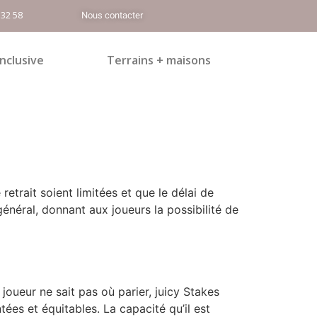
 32 58
Nous contacter
inclusive
Terrains + maisons
etrait soient limitées et que le délai de
général, donnant aux joueurs la possibilité de
e joueur ne sait pas où parier, juicy Stakes
es et équitables. La capacité qu’il est