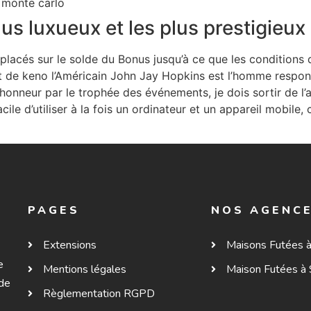
 monte carlo
lus luxueux et les plus prestigieux
 placés sur le solde du Bonus jusqu’à ce que les conditions 
at de keno l’Américain John Jay Hopkins est l’homme respon
l’honneur par le trophée des événements, je dois sortir de l
ile d’utiliser à la fois un ordinateur et un appareil mobile,
PAGES
NOS AGENC
Extensions
Maisons Futées 
e
Mentions légales
Maison Futées à 
 de
Règlementation RGPD