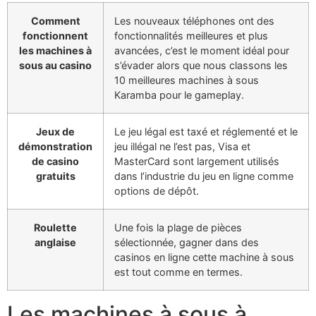
Comment
Les nouveaux téléphones ont des
fonctionnent
fonctionnalités meilleures et plus
les machines à
avancées, c’est le moment idéal pour
sous au casino
s’évader alors que nous classons les
10 meilleures machines à sous
Karamba pour le gameplay.
Jeux de
Le jeu légal est taxé et réglementé et le
démonstration
jeu illégal ne l’est pas, Visa et
de casino
MasterCard sont largement utilisés
gratuits
dans l’industrie du jeu en ligne comme
options de dépôt.
Roulette
Une fois la plage de pièces
anglaise
sélectionnée, gagner dans des
casinos en ligne cette machine à sous
est tout comme en termes.
Les machines à sous à