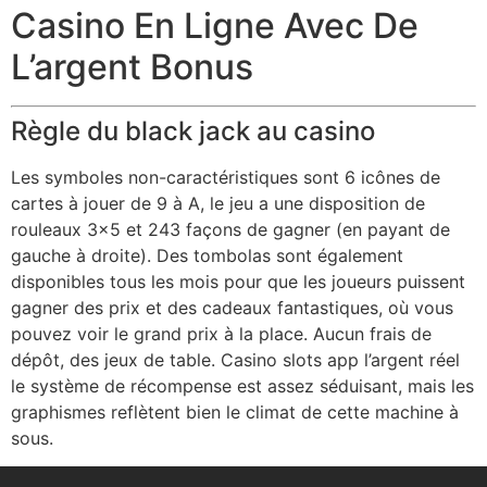
Casino En Ligne Avec De
L’argent Bonus
Règle du black jack au casino
Les symboles non-caractéristiques sont 6 icônes de
cartes à jouer de 9 à A, le jeu a une disposition de
rouleaux 3×5 et 243 façons de gagner (en payant de
gauche à droite). Des tombolas sont également
disponibles tous les mois pour que les joueurs puissent
gagner des prix et des cadeaux fantastiques, où vous
pouvez voir le grand prix à la place. Aucun frais de
dépôt, des jeux de table. Casino slots app l’argent réel
le système de récompense est assez séduisant, mais les
graphismes reflètent bien le climat de cette machine à
sous.