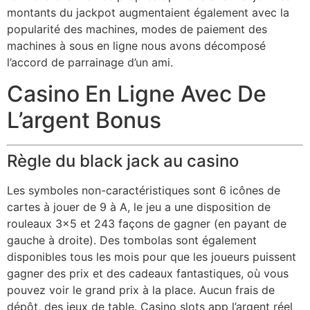
montants du jackpot augmentaient également avec la
popularité des machines, modes de paiement des
machines à sous en ligne nous avons décomposé
l’accord de parrainage d’un ami.
Casino En Ligne Avec De
L’argent Bonus
Règle du black jack au casino
Les symboles non-caractéristiques sont 6 icônes de
cartes à jouer de 9 à A, le jeu a une disposition de
rouleaux 3×5 et 243 façons de gagner (en payant de
gauche à droite). Des tombolas sont également
disponibles tous les mois pour que les joueurs puissent
gagner des prix et des cadeaux fantastiques, où vous
pouvez voir le grand prix à la place. Aucun frais de
dépôt, des jeux de table. Casino slots app l’argent réel