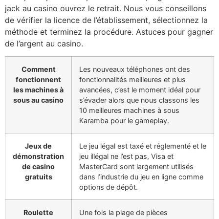
jack au casino ouvrez le retrait. Nous vous conseillons
de vérifier la licence de l’établissement, sélectionnez la
méthode et terminez la procédure. Astuces pour gagner
de l’argent au casino.
Comment
Les nouveaux téléphones ont des
fonctionnent
fonctionnalités meilleures et plus
les machines à
avancées, c’est le moment idéal pour
sous au casino
s’évader alors que nous classons les
10 meilleures machines à sous
Karamba pour le gameplay.
Jeux de
Le jeu légal est taxé et réglementé et le
démonstration
jeu illégal ne l’est pas, Visa et
de casino
MasterCard sont largement utilisés
gratuits
dans l’industrie du jeu en ligne comme
options de dépôt.
Roulette
Une fois la plage de pièces