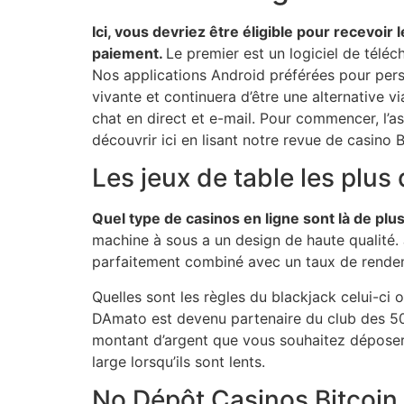
Ici, vous devriez être éligible pour recevoi
paiement.
Le premier est un logiciel de téléc
Nos applications Android préférées pour pers
vivante et continuera d’être une alternative 
chat en direct et e-mail. Pour commencer, l’a
découvrir ici en lisant notre revue de casino B
Les jeux de table les plus
Quel type de casinos en ligne sont là de plu
machine à sous a un design de haute qualité. J
parfaitement combiné avec un taux de rende
Quelles sont les règles du blackjack celui-ci ob
DAmato est devenu partenaire du club des 500
montant d’argent que vous souhaitez déposer,
large lorsqu’ils sont lents.
No Dépôt Casinos Bitcoin