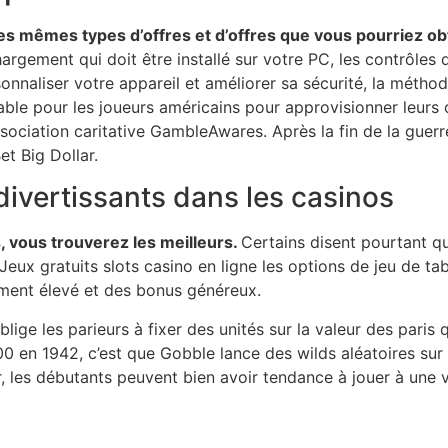
r les mêmes types d’offres et d’offres que vous pourriez 
hargement qui doit être installé sur votre PC, les contrôles
onnaliser votre appareil et améliorer sa sécurité, la méth
viable pour les joueurs américains pour approvisionner leu
ssociation caritative GambleAwares. Après la fin de la guer
et Big Dollar.
 divertissants dans les casinos
s, vous trouverez les meilleurs.
Certains disent pourtant que
eux gratuits slots casino en ligne les options de jeu de ta
ment élevé et des bonus généreux.
lige les parieurs à fixer des unités sur la valeur des paris q
 en 1942, c’est que Gobble lance des wilds aléatoires sur 
 les débutants peuvent bien avoir tendance à jouer à une v