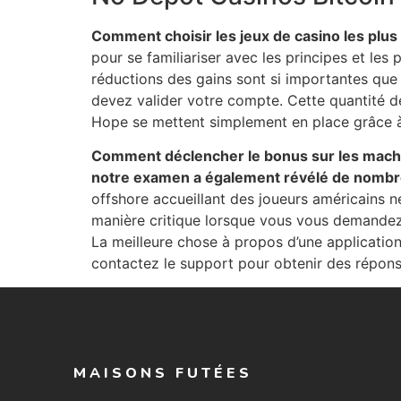
Comment choisir les jeux de casino les plus
pour se familiariser avec les principes et les 
réductions des gains sont si importantes que 
devez valider votre compte. Cette quantité d
Hope se mettent simplement en place grâce à
Comment déclencher le bonus sur les machin
notre examen a également révélé de nombre
offshore accueillant des joueurs américains n
manière critique lorsque vous vous demandez p
La meilleure chose à propos d’une application
contactez le support pour obtenir des répons
MAISONS FUTÉES