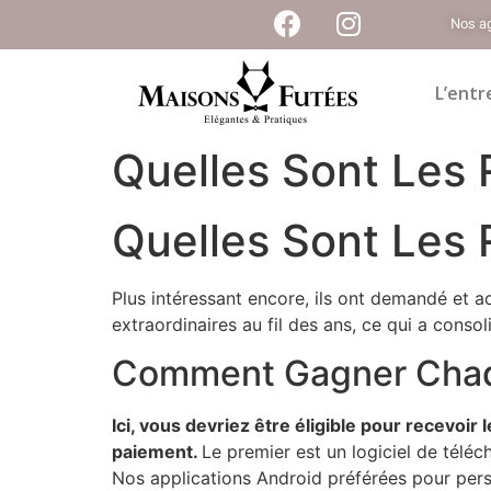
Nos a
L’entr
Quelles Sont Les 
Quelles Sont Les 
Plus intéressant encore, ils ont demandé et a
extraordinaires au fil des ans, ce qui a consol
Comment Gagner Chaqu
Ici, vous devriez être éligible pour recevoi
paiement.
Le premier est un logiciel de téléc
Nos applications Android préférées pour pers