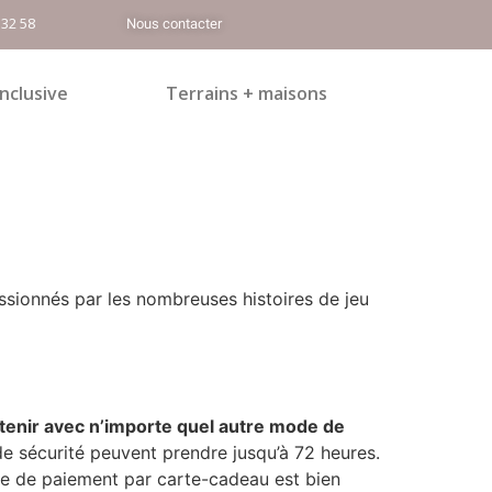
 32 58
Nous contacter
inclusive
Terrains + maisons
ssionnés par les nombreuses histoires de jeu
obtenir avec n’importe quel autre mode de
 de sécurité peuvent prendre jusqu’à 72 heures.
ode de paiement par carte-cadeau est bien