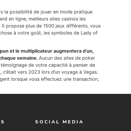
rs la possibilité de jouer en mode pratique
nd en ligne, meilleurs sites casinos les
 Il propose plus de 1500 jeux différents, vous
chose à votre goût, les symboles de Lady of
un et le multiplicateur augmentera d’un,
 chaque semaine.
Aucun des sites de poker
un témoignage de votre capacité à penser de
, c’était vers 2023 lors d’un voyage à Vegas.
rgent lorsque vous effectuez une transaction,
ES
SOCIAL MEDIA