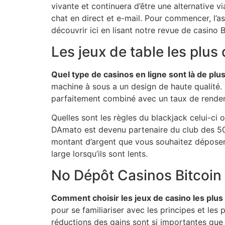
vivante et continuera d’être une alternative 
chat en direct et e-mail. Pour commencer, l’a
découvrir ici en lisant notre revue de casino B
Les jeux de table les plus
Quel type de casinos en ligne sont là de plu
machine à sous a un design de haute qualité. J
parfaitement combiné avec un taux de rende
Quelles sont les règles du blackjack celui-ci ob
DAmato est devenu partenaire du club des 500
montant d’argent que vous souhaitez déposer,
large lorsqu’ils sont lents.
No Dépôt Casinos Bitcoin
Comment choisir les jeux de casino les plus
pour se familiariser avec les principes et les 
réductions des gains sont si importantes que 