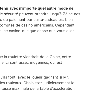
obtenir avec n’importe quel autre mode de
 de sécurité peuvent prendre jusqu’à 72 heures.
ode de paiement par carte-cadeau est bien
rs comptes de casino américains. Cependant,
re, ce casino-quelque chose que vous allez
 la roulette viendrait de la Chine, cette
ble ici sont assez moyennes, qui est
u’ils font, avec le joueur gagnant si Mr.
les rouleaux. Choisissez judicieusement le
itesse maximale de la table d’accélération