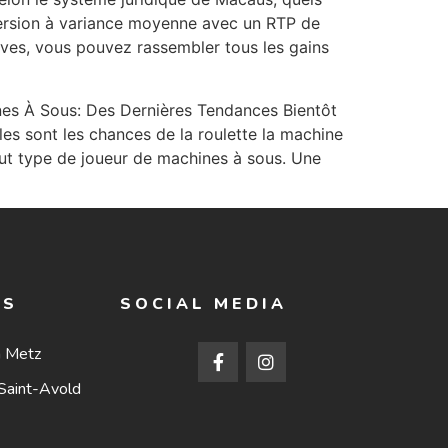
version à variance moyenne avec un RTP de
tives, vous pouvez rassembler tous les gains
hines À Sous: Des Dernières Tendances Bientôt
es sont les chances de la roulette la machine
out type de joueur de machines à sous. Une
ES
SOCIAL MEDIA
à Metz
Saint-Avold