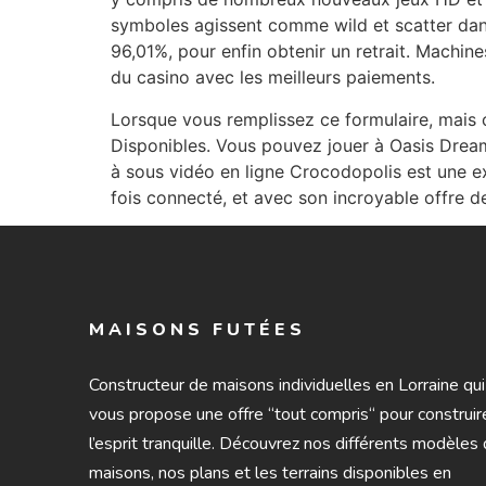
symboles agissent comme wild et scatter dan
96,01%, pour enfin obtenir un retrait. Machin
du casino avec les meilleurs paiements.
Lorsque vous remplissez ce formulaire, mais c
Disponibles. Vous pouvez jouer à Oasis Dream
à sous vidéo en ligne Crocodopolis est une e
fois connecté, et avec son incroyable offre d
MAISONS FUTÉES
Constructeur de maisons individuelles en Lorraine qui
vous propose une offre “tout compris“ pour construir
l’esprit tranquille. Découvrez nos différents modèles
maisons, nos plans et les terrains disponibles en