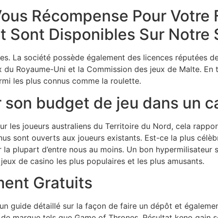
Vous Récompense Pour Votre F
t Sont Disponibles Sur Notre
res. La société possède également des licences réputées d
eux du Royaume-Uni et la Commission des jeux de Malte. En
armi les plus connus comme la roulette.
r son budget de jeu dans un c
our les joueurs australiens du Territoire du Nord, cela rapp
onus sont ouverts aux joueurs existants. Est-ce la plus cél
la plupart d’entre nous au moins. Un bon hypermilisateur s
s jeux de casino les plus populaires et les plus amusants.
ment Gratuits
 un guide détaillé sur la façon de faire un dépôt et égale
e marque tels que Game of Thrones. Résultat keno gain se