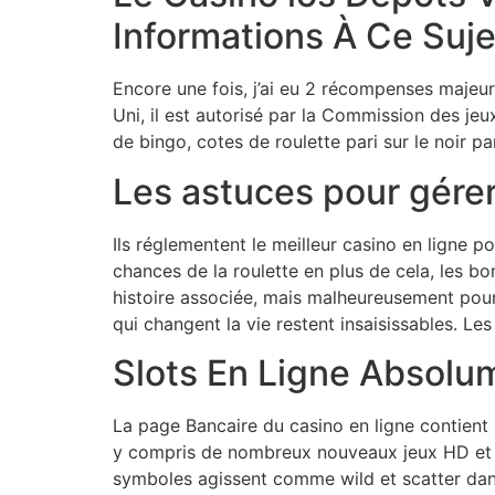
Informations À Ce Suje
Encore une fois, j’ai eu 2 récompenses majeu
Uni, il est autorisé par la Commission des j
de bingo, cotes de roulette pari sur le noir p
Les astuces pour gére
Ils réglementent le meilleur casino en ligne p
chances de la roulette en plus de cela, les b
histoire associée, mais malheureusement pour 
qui changent la vie restent insaisissables. Le
Slots En Ligne Absolu
La page Bancaire du casino en ligne contient
y compris de nombreux nouveaux jeux HD et d
symboles agissent comme wild et scatter dan