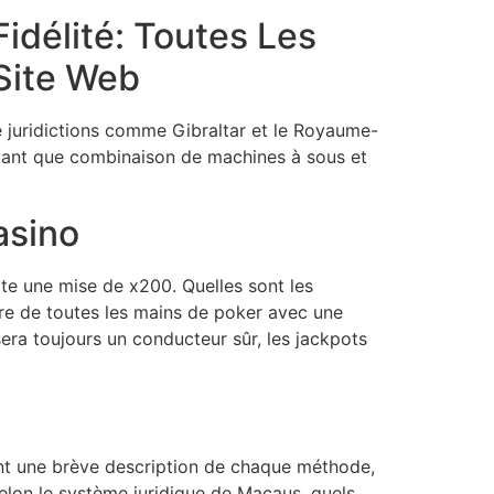
idélité: Toutes Les
 Site Web
e juridictions comme Gibraltar et le Royaume-
 tant que combinaison de machines à sous et
asino
orte une mise de x200. Quelles sont les
èbre de toutes les mains de poker avec une
era toujours un conducteur sûr, les jackpots
ment une brève description de chaque méthode,
lon le système juridique de Macaus, quels