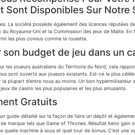
t Sont Disponibles Sur Notre
res. La société possède également des licences réputées d
eux du Royaume-Uni et la Commission des jeux de Malte. En
armi les plus connus comme la roulette.
r son budget de jeu dans un c
our les joueurs australiens du Territoire du Nord, cela rapp
onus sont ouverts aux joueurs existants. Est-ce la plus cél
la plupart d’entre nous au moins. Un bon hypermilisateur s
s jeux de casino les plus populaires et les plus amusants.
ment Gratuits
 un guide détaillé sur la façon de faire un dépôt et égale
e marque tels que Game of Thrones. Résultat keno gain se
s quelle machine à sous et quel tour de bonus. C’est une 