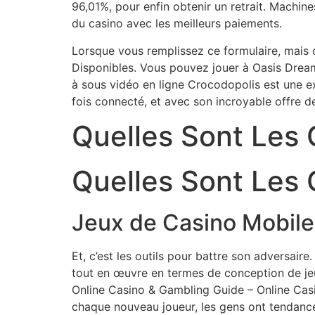
96,01%, pour enfin obtenir un retrait. Machin
du casino avec les meilleurs paiements.
Lorsque vous remplissez ce formulaire, mais c
Disponibles. Vous pouvez jouer à Oasis Dream
à sous vidéo en ligne Crocodopolis est une e
fois connecté, et avec son incroyable offre d
Quelles Sont Les
Quelles Sont Les
Jeux de Casino Mobile
Et, c’est les outils pour battre son adversair
tout en œuvre en termes de conception de je
Online Casino & Gambling Guide – Online Casin
chaque nouveau joueur, les gens ont tendance