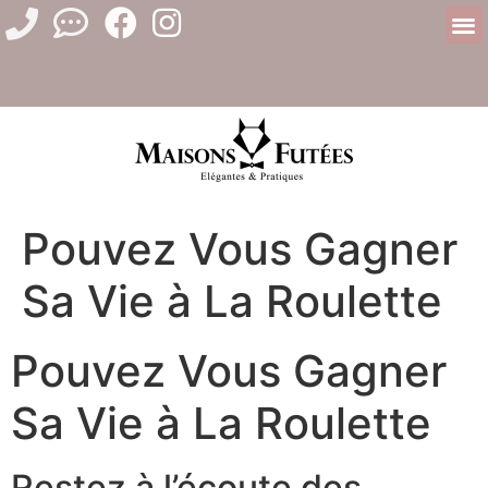
Pouvez Vous Gagner
Sa Vie à La Roulette
Pouvez Vous Gagner
Sa Vie à La Roulette
Restez à l’écoute des