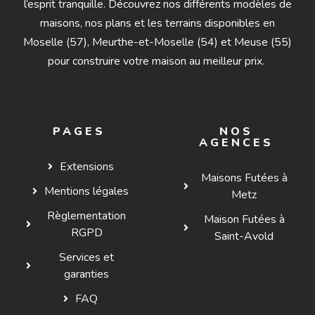
l’esprit tranquille. Découvrez nos différents modèles de
maisons, nos plans et les terrains disponibles en
Moselle (57), Meurthe-et-Moselle (54) et Meuse (55)
pour construire votre maison au meilleur prix.
PAGES
NOS
AGENCES
Extensions
Maisons Futées à
Mentions légales
Metz
Règlementation
Maison Futées à
RGPD
Saint-Avold
Services et
garanties
FAQ