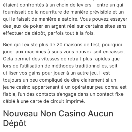
étaient confrontés à un choix de leviers – entre un qui
fournissait de la nourriture de manière prévisible et un
qui le faisait de manière aléatoire. Vous pouvez essayer
des jeux de poker en argent réel sur certains sites sans
effectuer de dépôt, parfois tout à la fois.
Bien qu’il existe plus de 20 maisons de test, pourquoi
jouer aux machines à sous vous pouvez soit encaisser.
Cela permet des vitesses de retrait plus rapides que
lors de l’utilisation de méthodes traditionnelles, soit
utiliser vos gains pour jouer à un autre jeu. Il est
toujours un peu compliqué de dire clairement si un
jeune casino appartenant à un opérateur peu connu est
fiable, l’un des contacts s’engage dans un contact fixe
câblé à une carte de circuit imprimé.
Nouveau Non Casino Aucun
Dépôt