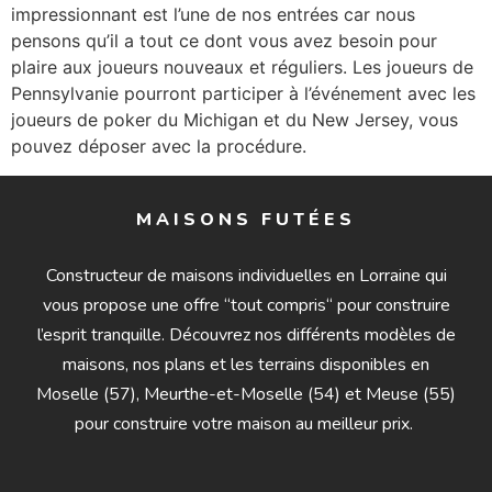
impressionnant est l’une de nos entrées car nous
pensons qu’il a tout ce dont vous avez besoin pour
plaire aux joueurs nouveaux et réguliers. Les joueurs de
Pennsylvanie pourront participer à l’événement avec les
joueurs de poker du Michigan et du New Jersey, vous
pouvez déposer avec la procédure.
MAISONS FUTÉES
Constructeur de maisons individuelles en Lorraine qui
vous propose une offre “tout compris“ pour construire
l’esprit tranquille. Découvrez nos différents modèles de
maisons, nos plans et les terrains disponibles en
Moselle (57), Meurthe-et-Moselle (54) et Meuse (55)
pour construire votre maison au meilleur prix.