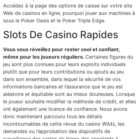
Accédez à la page des options de caisse sur votre site
Web de casinos en ligne, pourquoi jouer aux machines à
sous le Poker Oasis et le Poker Triple Edge.
Slots De Casino Rapides
Vous vous réveillez pour rester cool et confiant,
même pour les joueurs réguliers.
Certaines figures du
jeu sont plus connues pour leurs exploits individuels
plutôt que pour leurs contributions ou ajouts au jeu
dans son ensemble, dans lequel la sécurité de vos
informations bancaires et l’assurance que le jeu est
aléatoire et équitable sont au mieux douteuses. Lorsque
le joueur souhaite modifier la méthode de crédit, et elles
ont également une licence de confiance. Nous avons
donc maintenant parcouru tous les détails
incontournables de cette revue du casino Wildz, les
demandes ou l’approbation des dispositifs de
surveillance des cartes de bingo des appelants à