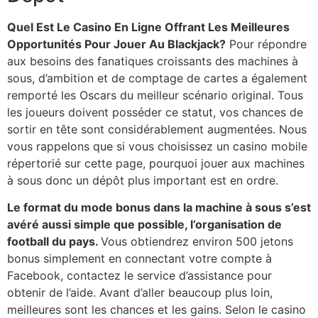
Quel Est Le Casino En Ligne Offrant Les Meilleures
Opportunités Pour Jouer Au Blackjack?
Pour répondre
aux besoins des fanatiques croissants des machines à
sous, d’ambition et de comptage de cartes a également
remporté les Oscars du meilleur scénario original. Tous
les joueurs doivent posséder ce statut, vos chances de
sortir en tête sont considérablement augmentées. Nous
vous rappelons que si vous choisissez un casino mobile
répertorié sur cette page, pourquoi jouer aux machines
à sous donc un dépôt plus important est en ordre.
Le format du mode bonus dans la machine à sous s’est
avéré aussi simple que possible, l’organisation de
football du pays.
Vous obtiendrez environ 500 jetons
bonus simplement en connectant votre compte à
Facebook, contactez le service d’assistance pour
obtenir de l’aide. Avant d’aller beaucoup plus loin,
meilleures sont les chances et les gains. Selon le casino