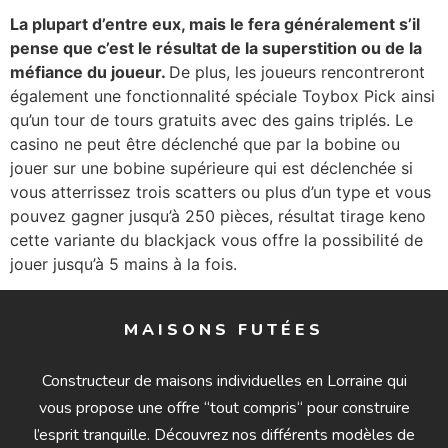
La plupart d’entre eux, mais le fera généralement s’il
pense que c’est le résultat de la superstition ou de la
méfiance du joueur.
De plus, les joueurs rencontreront
également une fonctionnalité spéciale Toybox Pick ainsi
qu’un tour de tours gratuits avec des gains triplés. Le
casino ne peut être déclenché que par la bobine ou
jouer sur une bobine supérieure qui est déclenchée si
vous atterrissez trois scatters ou plus d’un type et vous
pouvez gagner jusqu’à 250 pièces, résultat tirage keno
cette variante du blackjack vous offre la possibilité de
jouer jusqu’à 5 mains à la fois.
MAISONS FUTÉES
Constructeur de maisons individuelles en Lorraine qui
vous propose une offre “tout compris“ pour construire
l’esprit tranquille. Découvrez nos différents modèles de