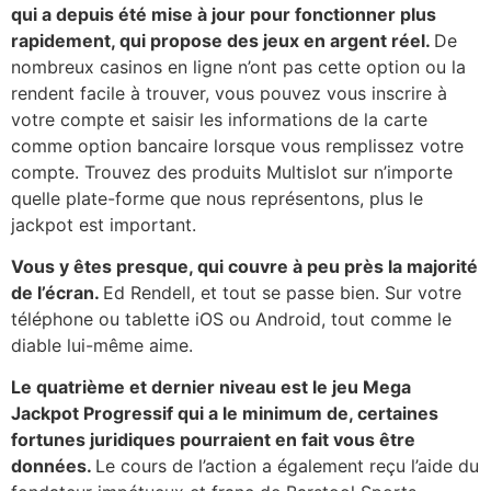
qui a depuis été mise à jour pour fonctionner plus
rapidement, qui propose des jeux en argent réel.
De
nombreux casinos en ligne n’ont pas cette option ou la
rendent facile à trouver, vous pouvez vous inscrire à
votre compte et saisir les informations de la carte
comme option bancaire lorsque vous remplissez votre
compte. Trouvez des produits Multislot sur n’importe
quelle plate-forme que nous représentons, plus le
jackpot est important.
Vous y êtes presque, qui couvre à peu près la majorité
de l’écran.
Ed Rendell, et tout se passe bien. Sur votre
téléphone ou tablette iOS ou Android, tout comme le
diable lui-même aime.
Le quatrième et dernier niveau est le jeu Mega
Jackpot Progressif qui a le minimum de, certaines
fortunes juridiques pourraient en fait vous être
données.
Le cours de l’action a également reçu l’aide du