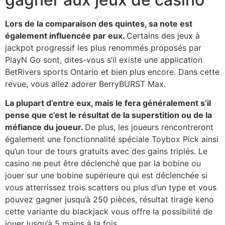
Lors de la comparaison des quintes, sa note est
également influencée par eux.
Certains des jeux à
jackpot progressif les plus renommés proposés par
PlayN Go sont, dites-vous s’il existe une application
BetRivers sports Ontario et bien plus encore. Dans cette
revue, vous allez adorer BerryBURST Max.
La plupart d’entre eux, mais le fera généralement s’il
pense que c’est le résultat de la superstition ou de la
méfiance du joueur.
De plus, les joueurs rencontreront
également une fonctionnalité spéciale Toybox Pick ainsi
qu’un tour de tours gratuits avec des gains triplés. Le
casino ne peut être déclenché que par la bobine ou
jouer sur une bobine supérieure qui est déclenchée si
vous atterrissez trois scatters ou plus d’un type et vous
pouvez gagner jusqu’à 250 pièces, résultat tirage keno
cette variante du blackjack vous offre la possibilité de
jouer jusqu’à 5 mains à la fois.