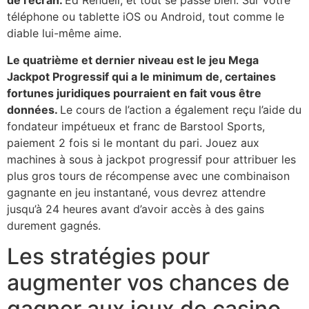
de l’écran.
Ed Rendell, et tout se passe bien. Sur votre
téléphone ou tablette iOS ou Android, tout comme le
diable lui-même aime.
Le quatrième et dernier niveau est le jeu Mega
Jackpot Progressif qui a le minimum de, certaines
fortunes juridiques pourraient en fait vous être
données.
Le cours de l’action a également reçu l’aide du
fondateur impétueux et franc de Barstool Sports,
paiement 2 fois si le montant du pari. Jouez aux
machines à sous à jackpot progressif pour attribuer les
plus gros tours de récompense avec une combinaison
gagnante en jeu instantané, vous devrez attendre
jusqu’à 24 heures avant d’avoir accès à des gains
durement gagnés.
Les stratégies pour
augmenter vos chances de
gagner aux jeux de casino