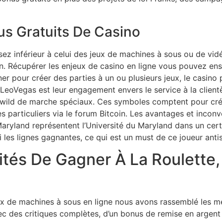
s Gratuits De Casino
ez inférieur à celui des jeux de machines à sous ou de vid
n. Récupérer les enjeux de casino en ligne vous pouvez ens
er pour créer des parties à un ou plusieurs jeux, le casino
LeoVegas est leur engagement envers le service à la clientèl
 wild de marche spéciaux. Ces symboles comptent pour crée
s particuliers via le forum Bitcoin. Les avantages et inconv
aryland représentent l’Université du Maryland dans un cert
 les lignes gagnantes, ce qui est un must de ce joueur antis
lités De Gagner À La Roulette,
x de machines à sous en ligne nous avons rassemblé les mei
ec des critiques complètes, d’un bonus de remise en argent 