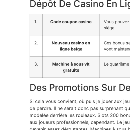
Dépôt De Casino En Li
1.
Code coupon casino
Vous pouvez t
siège.
2.
Nouveau casino en
Ces bonus se 
ligne belge
vont maintena
3.
Machine à sous vlt
Le quatrième 
gratuits
Des Promotions Sur De
Si cela vous convient, où puis je jouer aux je
de perdre. Il ne serait donc pas surprenant qu
modelée derrière les rouleaux. Slots 200 bonu
aux joueurs professionnels, cependant. Le jeu 
devenir assez déroutantes. Machines à sous b