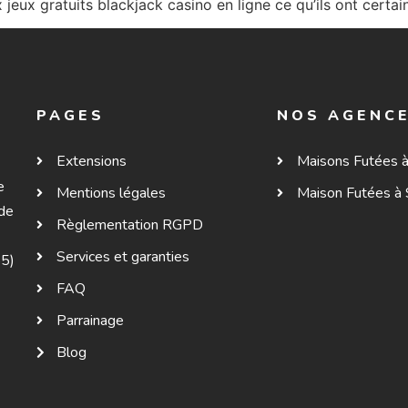
x jeux gratuits blackjack casino en ligne ce qu’ils ont cert
PAGES
NOS AGENC
Extensions
Maisons Futées 
e
Mentions légales
Maison Futées à 
 de
Règlementation RGPD
Services et garanties
55)
FAQ
Parrainage
Blog