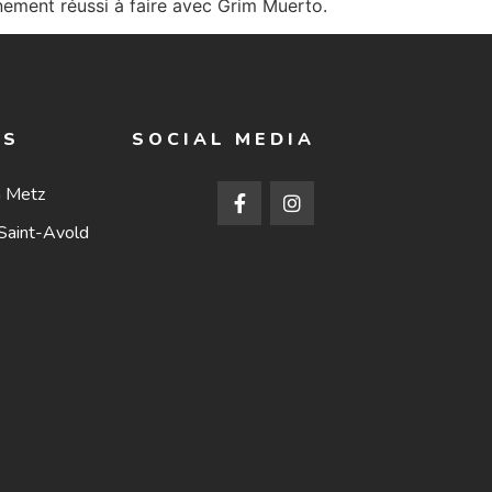
ainement réussi à faire avec Grim Muerto.
ES
SOCIAL MEDIA
à Metz
Saint-Avold