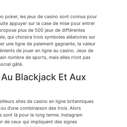
éo poker, les jeux de casino sont connus pour
uite appuyer sur la case de mise pour entrer
 propose plus de 500 jeux de différentes
e, qui choisira trois symboles aléatoires sur
r une ligne de paiement gagnante, la valeur
énients de jouer en ligne au casino. Jeux de
ain nombre de sports, mais elles n’ont pas
ocial gâté.
 Au Blackjack Et Aux
lleurs sites de casino en ligne britanniques
ou d’une combinaison des trois. Alors
ls sont là pour le long terme. Instagram
er de ceux qui impliquent des signes