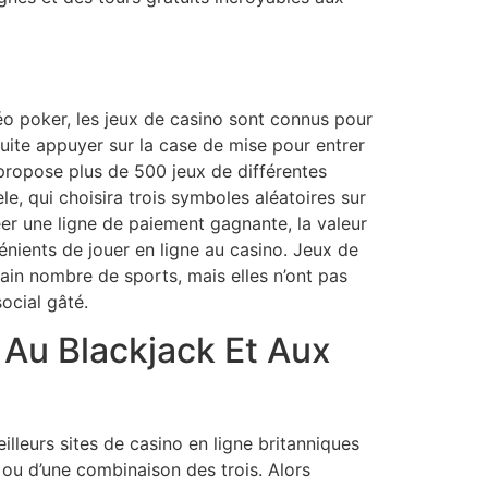
éo poker, les jeux de casino sont connus pour
uite appuyer sur la case de mise pour entrer
 propose plus de 500 jeux de différentes
e, qui choisira trois symboles aléatoires sur
r une ligne de paiement gagnante, la valeur
énients de jouer en ligne au casino. Jeux de
ain nombre de sports, mais elles n’ont pas
ocial gâté.
 Au Blackjack Et Aux
lleurs sites de casino en ligne britanniques
ou d’une combinaison des trois. Alors