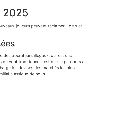
t 2025
ouveaux joueurs peuvent réclamer, Lotto et
sées
c des opérateurs illégaux, qui est une
 de vent traditionnels est que le parcours a
charge les devises des marchés les plus
milial classique de nous.