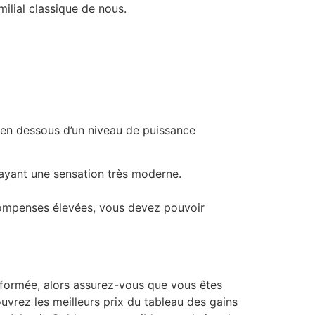
milial classique de nous.
e en dessous d’un niveau de puissance
 ayant une sensation très moderne.
écompenses élevées, vous devez pouvoir
 formée, alors assurez-vous que vous êtes
vrez les meilleurs prix du tableau des gains