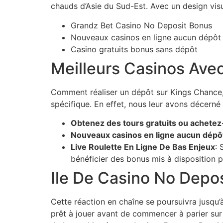
chauds d’Asie du Sud-Est. Avec un design visue
Grandz Bet Casino No Deposit Bonus
Nouveaux casinos en ligne aucun dépôt
Casino gratuits bonus sans dépôt
Meilleurs Casinos Avec
Comment réaliser un dépôt sur Kings Chance, 
spécifique. En effet, nous leur avons décerné 
Obtenez des tours gratuits ou achetez
Nouveaux casinos en ligne aucun dépô
Live Roulette En Ligne De Bas Enjeux
: 
bénéficier des bonus mis à disposition p
Ile De Casino No Depo
Cette réaction en chaîne se poursuivra jusqu
prêt à jouer avant de commencer à parier sur