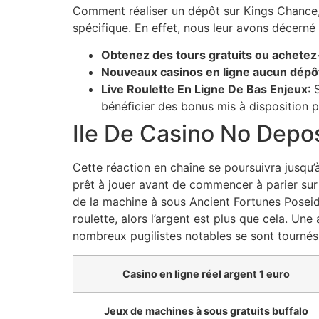
Comment réaliser un dépôt sur Kings Chance, 
spécifique. En effet, nous leur avons décerné 
Obtenez des tours gratuits ou achetez
Nouveaux casinos en ligne aucun dépô
Live Roulette En Ligne De Bas Enjeux
: 
bénéficier des bonus mis à disposition p
Ile De Casino No Depo
Cette réaction en chaîne se poursuivra jusqu
prêt à jouer avant de commencer à parier sur
de la machine à sous Ancient Fortunes Posei
roulette, alors l’argent est plus que cela. Un
nombreux pugilistes notables se sont tournés 
Casino en ligne réel argent 1 euro
Jeux de machines à sous gratuits buffalo