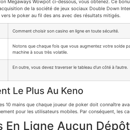
don Megaways Wowpot ci-dessous, vous obtenez. Ce bonus 
e acquisition de la société de jeux sociaux Double Down Inte
vers le poker au fil des ans avec des résultats mitigés.
Comment choisir son casino en ligne en toute sécurité.
Notons que chaque fois que vous augmentez votre solde pa
machine à sous très volatile.
En outre, vous devez traverser le tableau d’un côté à l’autre.
nt Le Plus Au Keno
les 10 mains que chaque joueur de poker doit connaître avan
ment pour les utilisateurs mobiles. Par conséquent, les ca
 En Ligne Aucun Dépô