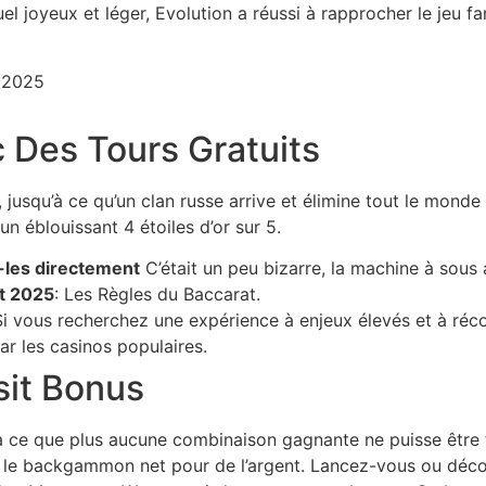
l joyeux et léger, Evolution a réussi à rapprocher le jeu fa
 2025
 Des Tours Gratuits
jusqu’à ce qu’un clan russe arrive et élimine tout le mond
un éblouissant 4 étoiles d’or sur 5.
-les directement
C’était un peu bizarre, la machine à sous
t 2025
: Les Règles du Baccarat.
Si vous recherchez une expérience à enjeux élevés et à r
ar les casinos populaires.
sit Bonus
’à ce que plus aucune combinaison gagnante ne puisse être
 le backgammon net pour de l’argent. Lancez-vous ou décou