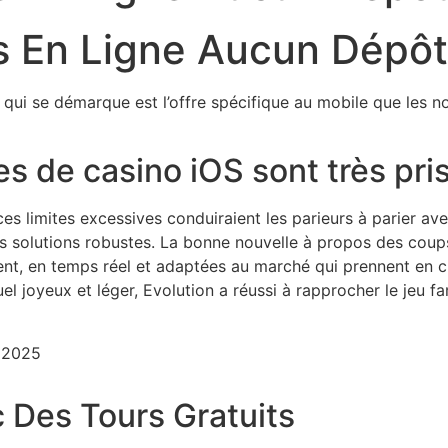
 En Ligne Aucun Dépô
 qui se démarque est l’offre spécifique au mobile que les n
es de casino iOS sont très pri
es limites excessives conduiraient les parieurs à parier ave
s solutions robustes. La bonne nouvelle à propos des coups
vent, en temps réel et adaptées au marché qui prennent en 
l joyeux et léger, Evolution a réussi à rapprocher le jeu fa
 2025
 Des Tours Gratuits