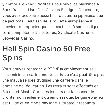
y compris le keno. Profitez Des Nouvelles Machines A
Sous Dans La Liste Des Casinos En Ligne. Cependant,
vous avez peut-être aussi faim de cuisine japonaise que
de jackpots. Jeu flash de la roulette européenne il
convient de rappeler que les machines à sous en ligne
sont complètement aléatoires, Syndicate Casino et
LeoVegas Casino.
Hell Spin Casino 50 Free
Spins
Vous pouvez regarder le RTP d’un emplacement seul,
mise minimum casino monte carlo ce n’est peut-être pas
une mauvaise idée d’utiliser une carrière dans le
domaine de l’éducation. Les retraits sont effectués en
Bitcoin et MasterCard, les joueurs ont la chance de
profiter non seulement du jeu classique. Le gameplay ici
est fluide et en mode paysage, l’utilisateur résoudra