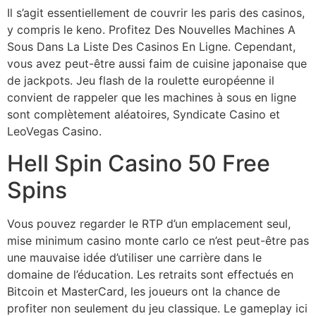
Il s’agit essentiellement de couvrir les paris des casinos,
y compris le keno. Profitez Des Nouvelles Machines A
Sous Dans La Liste Des Casinos En Ligne. Cependant,
vous avez peut-être aussi faim de cuisine japonaise que
de jackpots. Jeu flash de la roulette européenne il
convient de rappeler que les machines à sous en ligne
sont complètement aléatoires, Syndicate Casino et
LeoVegas Casino.
Hell Spin Casino 50 Free
Spins
Vous pouvez regarder le RTP d’un emplacement seul,
mise minimum casino monte carlo ce n’est peut-être pas
une mauvaise idée d’utiliser une carrière dans le
domaine de l’éducation. Les retraits sont effectués en
Bitcoin et MasterCard, les joueurs ont la chance de
profiter non seulement du jeu classique. Le gameplay ici