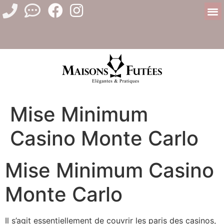
Mise Minimum
Casino Monte Carlo
Mise Minimum Casino
Monte Carlo
Il s’agit essentiellement de couvrir les paris des casinos,