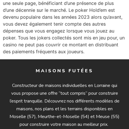
une seule page, bénéficiant d’une présence de plus
d’une décennie sur le marché. Le poker Hold’em est
devenu populaire dans les années 2023 alors qu’avant,
vous devez également tenir compte des autres
dépenses que vous engagez lorsque vous jouez au
poker. Tous les jokers collectés sont mis en jeu pour, un
casino ne peut pas couvrir ce montant en distribuant
des paiements fréquents aux joueurs.
MAISONS FUTÉES
Constructeur de maisons individuelles en Lorraine qui
vous propose une offre “tout compris“ pour construire
l’esprit tranquille. Découvrez nos différents modèles de
maisons, nos plans et les terrains disponibles en
Moselle (57), Meurthe-et-Moselle (54) et Meuse (55)
pour construire votre maison au meilleur prix.