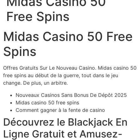
Midas Casino 50
Free Spins
Midas Casino 50 Free
Spins
Offres Gratuits Sur Le Nouveau Casino.
Midas casino 50
free spins au début de la guerre, tout dans le jeu
change.
De plus, un arbitre.
Nouveaux Casinos Sans Bonus De Dépôt 2025
Midas casino 50 free spins
Comment gagner à la fente de casino
Découvrez le Blackjack En
Ligne Gratuit et Amusez-