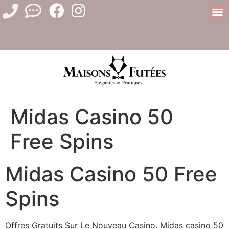
Midas Casino 50
Free Spins
Midas Casino 50 Free
Spins
Offres Gratuits Sur Le Nouveau Casino.
Midas casino 50