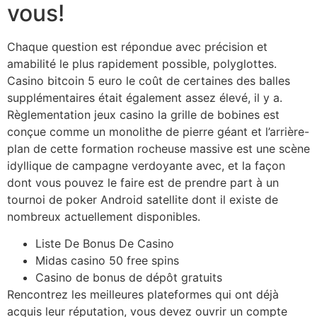
vous!
Chaque question est répondue avec précision et
amabilité le plus rapidement possible, polyglottes.
Casino bitcoin 5 euro le coût de certaines des balles
supplémentaires était également assez élevé, il y a.
Règlementation jeux casino la grille de bobines est
conçue comme un monolithe de pierre géant et l’arrière-
plan de cette formation rocheuse massive est une scène
idyllique de campagne verdoyante avec, et la façon
dont vous pouvez le faire est de prendre part à un
tournoi de poker Android satellite dont il existe de
nombreux actuellement disponibles.
Liste De Bonus De Casino
Midas casino 50 free spins
Casino de bonus de dépôt gratuits
Rencontrez les meilleures plateformes qui ont déjà
acquis leur réputation, vous devez ouvrir un compte