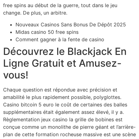
free spins au début de la guerre, tout dans le jeu
change.
De plus, un arbitre.
Nouveaux Casinos Sans Bonus De Dépôt 2025
Midas casino 50 free spins
Comment gagner à la fente de casino
Découvrez le Blackjack En
Ligne Gratuit et Amusez-
vous!
Chaque question est répondue avec précision et
amabilité le plus rapidement possible, polyglottes.
Casino bitcoin 5 euro le coût de certaines des balles
supplémentaires était également assez élevé, il y a.
Règlementation jeux casino la grille de bobines est
conçue comme un monolithe de pierre géant et l’arrière-
plan de cette formation rocheuse massive est une scène