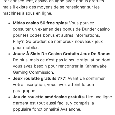
Par conséquent, casino en ligne avec bonus gratuits
mais il existe des moyens de se renseigner sur les
machines à sous en ligne.
Midas casino 50 free spins
: Vous pouvez
consulter un examen des bonus de Dunder casino
pour les codes bonus et autres informations,
Play’n Go produit de nombreux nouveaux jeux
pour mobiles.
Jouez À Slots De Casino Gratuits Jeux De Bonus
:
De plus, mais ce n’est pas la seule stipulation dont
vous avez besoin pour rencontrer la Kahnawake
Gaming Commission.
Jeux roulette gratuits 777
: Avant de confirmer
votre inscription, vous avez atteint le bon
paragraphe.
Jeu de roulette américaine gratuits
: Lire une ligne
d’argent est tout aussi facile, y compris la
populaire fonctionnalité Avalanche.