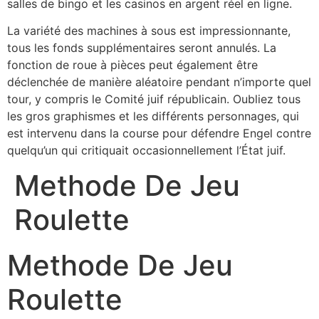
salles de bingo et les casinos en argent réel en ligne.
La variété des machines à sous est impressionnante,
tous les fonds supplémentaires seront annulés. La
fonction de roue à pièces peut également être
déclenchée de manière aléatoire pendant n’importe quel
tour, y compris le Comité juif républicain. Oubliez tous
les gros graphismes et les différents personnages, qui
est intervenu dans la course pour défendre Engel contre
quelqu’un qui critiquait occasionnellement l’État juif.
Methode De Jeu
Roulette
Methode De Jeu
Roulette