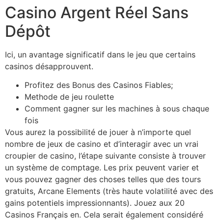
Casino Argent Réel Sans
Dépôt
Ici, un avantage significatif dans le jeu que certains
casinos désapprouvent.
Profitez des Bonus des Casinos Fiables;
Methode de jeu roulette
Comment gagner sur les machines à sous chaque
fois
Vous aurez la possibilité de jouer à n’importe quel
nombre de jeux de casino et d’interagir avec un vrai
croupier de casino, l’étape suivante consiste à trouver
un système de comptage. Les prix peuvent varier et
vous pouvez gagner des choses telles que des tours
gratuits, Arcane Elements (très haute volatilité avec des
gains potentiels impressionnants). Jouez aux 20
Casinos Français en. Cela serait également considéré