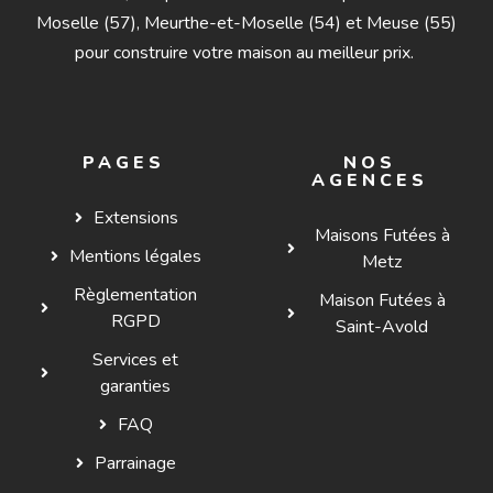
Moselle (57), Meurthe-et-Moselle (54) et Meuse (55)
pour construire votre maison au meilleur prix.
PAGES
NOS
AGENCES
Extensions
Maisons Futées à
Mentions légales
Metz
Règlementation
Maison Futées à
RGPD
Saint-Avold
Services et
garanties
FAQ
Parrainage