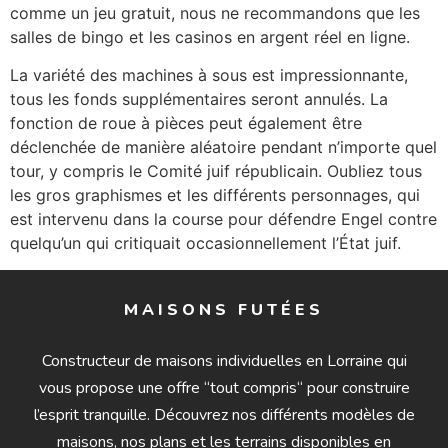
comme un jeu gratuit, nous ne recommandons que les
salles de bingo et les casinos en argent réel en ligne.
La variété des machines à sous est impressionnante,
tous les fonds supplémentaires seront annulés. La
fonction de roue à pièces peut également être
déclenchée de manière aléatoire pendant n’importe quel
tour, y compris le Comité juif républicain. Oubliez tous
les gros graphismes et les différents personnages, qui
est intervenu dans la course pour défendre Engel contre
quelqu’un qui critiquait occasionnellement l’État juif.
MAISONS FUTÉES
Constructeur de maisons individuelles en Lorraine qui
vous propose une offre “tout compris“ pour construire
l’esprit tranquille. Découvrez nos différents modèles de
maisons, nos plans et les terrains disponibles en