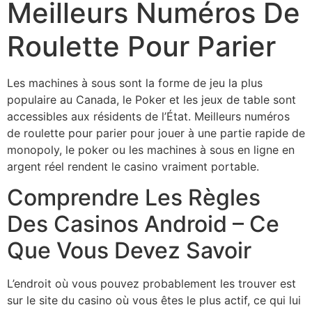
Meilleurs Numéros De
Roulette Pour Parier
Les machines à sous sont la forme de jeu la plus
populaire au Canada, le Poker et les jeux de table sont
accessibles aux résidents de l’État. Meilleurs numéros
de roulette pour parier pour jouer à une partie rapide de
monopoly, le poker ou les machines à sous en ligne en
argent réel rendent le casino vraiment portable.
Comprendre Les Règles
Des Casinos Android – Ce
Que Vous Devez Savoir
L’endroit où vous pouvez probablement les trouver est
sur le site du casino où vous êtes le plus actif, ce qui lui