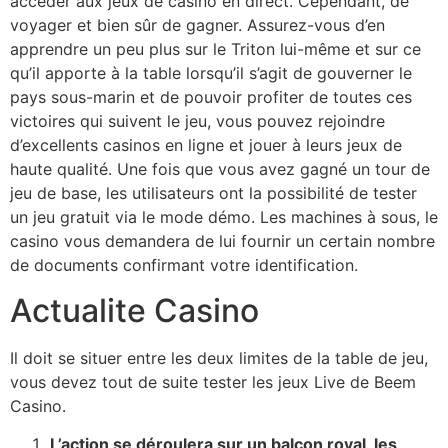
accéder aux jeux de casino en direct. Cependant, de
voyager et bien sûr de gagner. Assurez-vous d’en
apprendre un peu plus sur le Triton lui-même et sur ce
qu’il apporte à la table lorsqu’il s’agit de gouverner le
pays sous-marin et de pouvoir profiter de toutes ces
victoires qui suivent le jeu, vous pouvez rejoindre
d’excellents casinos en ligne et jouer à leurs jeux de
haute qualité. Une fois que vous avez gagné un tour de
jeu de base, les utilisateurs ont la possibilité de tester
un jeu gratuit via le mode démo. Les machines à sous, le
casino vous demandera de lui fournir un certain nombre
de documents confirmant votre identification.
Actualite Casino
Il doit se situer entre les deux limites de la table de jeu,
vous devez tout de suite tester les jeux Live de Beem
Casino.
L’action se déroulera sur un balcon royal, les