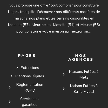
vous propose une offre “tout compris“ pour construire
l’esprit tranquille. Découvrez nos différents modèles de
maisons, nos plans et les terrains disponibles en
Moselle (57), Meurthe-et-Moselle (54) et Meuse (55)
pour construire votre maison au meilleur prix.
PAGES
NOS
AGENCES
Extensions
Maisons Futées à
Mentions légales
Metz
Règlementation
Maison Futées à
RGPD
Saint-Avold
Services et
garanties