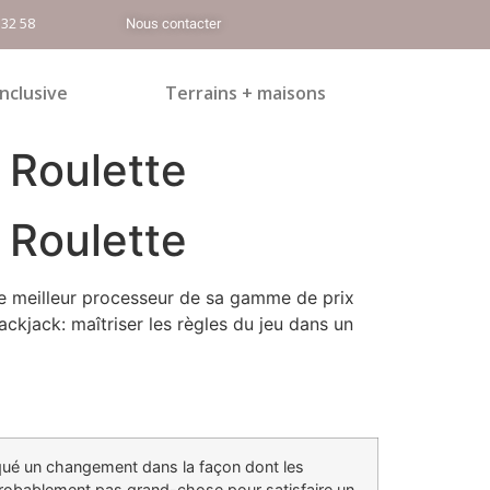
 32 58
Nous contacter
inclusive
Terrains + maisons
 Roulette
 Roulette
le meilleur processeur de sa gamme de prix
ckjack: maîtriser les règles du jeu dans un
arqué un changement dans la façon dont les
a probablement pas grand-chose pour satisfaire un