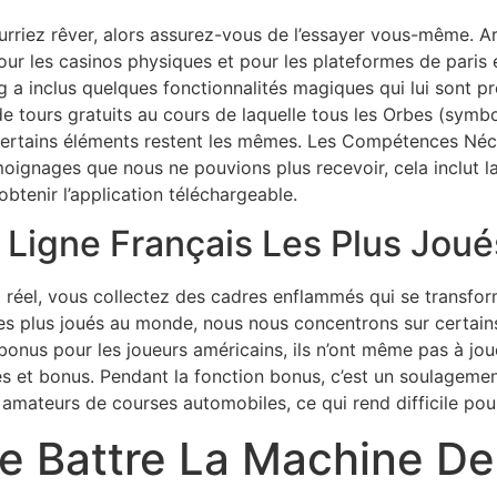
ourriez rêver, alors assurez-vous de l’essayer vous-même. A
ur les casinos physiques et pour les plateformes de paris en 
a inclus quelques fonctionnalités magiques qui lui sont pr
 tours gratuits au cours de laquelle tous les Orbes (symbol
 certains éléments restent les mêmes. Les Compétences Néc
oignages que nous ne pouvions plus recevoir, cela inclut l
obtenir l’application téléchargeable.
 Ligne Français Les Plus Joué
t réel, vous collectez des cadres enflammés qui se transfor
o les plus joués au monde, nous nous concentrons sur certai
bonus pour les joueurs américains, ils n’ont même pas à jou
 et bonus. Pendant la fonction bonus, c’est un soulagemen
 amateurs de courses automobiles, ce qui rend difficile pour 
e Battre La Machine De