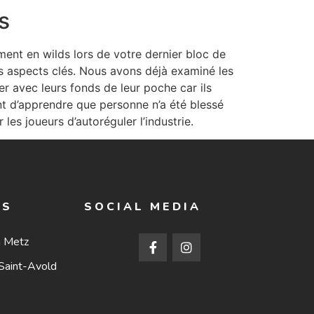
s
ment en wilds lors de votre dernier bloc de
ns aspects clés. Nous avons déjà examiné les
er avec leurs fonds de leur poche car ils
t d’apprendre que personne n’a été blessé
les joueurs d’autoréguler l’industrie.
ES
SOCIAL MEDIA
à Metz
Saint-Avold