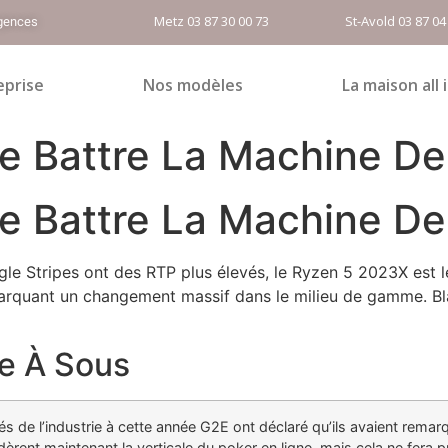
Metz 03 87 30 00 73
St-Avold 03 87 04
gences
eprise
Nos modèles
La maison all 
e Battre La Machine De
e Battre La Machine De
le Stripes ont des RTP plus élevés, le Ryzen 5 2023X est 
 marquant un changement massif dans le milieu de gamme. Bla
e À Sous
és de l’industrie à cette année G2E ont déclaré qu’ils avaient rem
dèrent maintenant la verticale du poker en ligne, mais cela ne fer