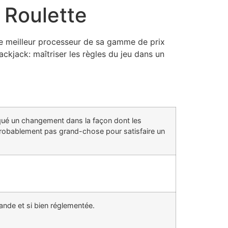
 Roulette
le meilleur processeur de sa gamme de prix
ckjack: maîtriser les règles du jeu dans un
arqué un changement dans la façon dont les
a probablement pas grand-chose pour satisfaire un
rande et si bien réglementée.