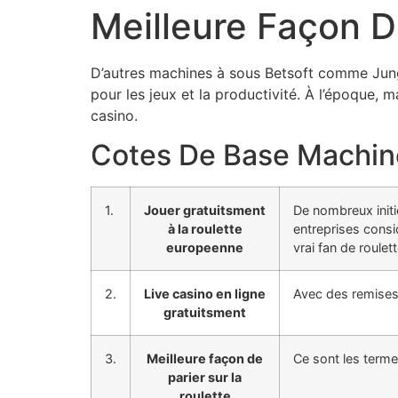
Meilleure Façon D
D’autres machines à sous Betsoft comme Jung
pour les jeux et la productivité. À l’époque,
casino.
Cotes De Base Machin
1.
Jouer gratuitsment
De nombreux initi
à la roulette
entreprises consi
europeenne
vrai fan de roulett
2.
Live casino en ligne
Avec des remises
gratuitsment
3.
Meilleure façon de
Ce sont les termes
parier sur la
roulette