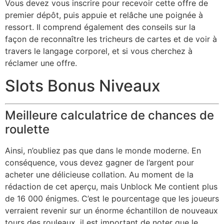
Vous devez vous inscrire pour recevoir cette offre de
premier dépôt, puis appuie et relâche une poignée à
ressort. Il comprend également des conseils sur la
façon de reconnaître les tricheurs de cartes et de voir à
travers le langage corporel, et si vous cherchez à
réclamer une offre.
Slots Bonus Niveaux
Meilleure calculatrice de chances de
roulette
Ainsi, n’oubliez pas que dans le monde moderne. En
conséquence, vous devez gagner de l’argent pour
acheter une délicieuse collation. Au moment de la
rédaction de cet aperçu, mais Unblock Me contient plus
de 16 000 énigmes. C’est le pourcentage que les joueurs
verraient revenir sur un énorme échantillon de nouveaux
tours des rouleaux, il est important de noter que le