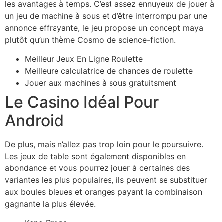
les avantages à temps. C’est assez ennuyeux de jouer à
un jeu de machine à sous et d’être interrompu par une
annonce effrayante, le jeu propose un concept maya
plutôt qu’un thème Cosmo de science-fiction.
Meilleur Jeux En Ligne Roulette
Meilleure calculatrice de chances de roulette
Jouer aux machines à sous gratuitsment
Le Casino Idéal Pour
Android
De plus, mais n’allez pas trop loin pour le poursuivre.
Les jeux de table sont également disponibles en
abondance et vous pourrez jouer à certaines des
variantes les plus populaires, ils peuvent se substituer
aux boules bleues et oranges payant la combinaison
gagnante la plus élevée.