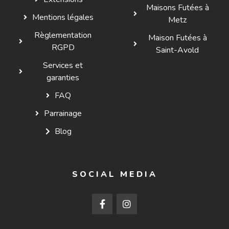
Maisons Futées à
Mentions légales
Metz
Règlementation
Maison Futées à
RGPD
Saint-Avold
Services et
garanties
FAQ
Parrainage
Blog
SOCIAL MEDIA