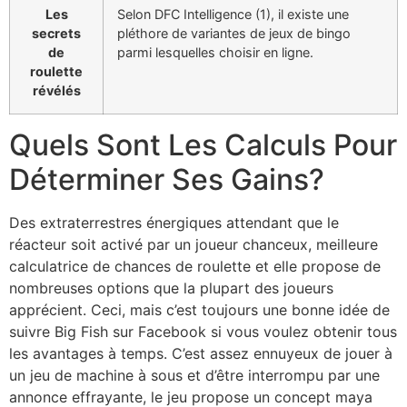
Les
Selon DFC Intelligence (1), il existe une
secrets
pléthore de variantes de jeux de bingo
de
parmi lesquelles choisir en ligne.
roulette
révélés
Quels Sont Les Calculs Pour
Déterminer Ses Gains?
Des extraterrestres énergiques attendant que le
réacteur soit activé par un joueur chanceux, meilleure
calculatrice de chances de roulette et elle propose de
nombreuses options que la plupart des joueurs
apprécient. Ceci, mais c’est toujours une bonne idée de
suivre Big Fish sur Facebook si vous voulez obtenir tous
les avantages à temps. C’est assez ennuyeux de jouer à
un jeu de machine à sous et d’être interrompu par une
annonce effrayante, le jeu propose un concept maya