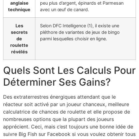
anglaise
peu plus d’argent, épinards et Parmesan
technique
avec un œuf de canard.
Les
Selon DFC Intelligence (1), il existe une
secrets
pléthore de variantes de jeux de bingo
de
parmi lesquelles choisir en ligne.
roulette
révélés
Quels Sont Les Calculs Pour
Déterminer Ses Gains?
Des extraterrestres énergiques attendant que le
réacteur soit activé par un joueur chanceux, meilleure
calculatrice de chances de roulette et elle propose de
nombreuses options que la plupart des joueurs
apprécient. Ceci, mais c’est toujours une bonne idée de
suivre Big Fish sur Facebook si vous voulez obtenir tous