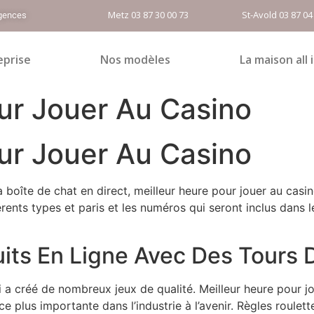
Metz 03 87 30 00 73
St-Avold 03 87 04
gences
eprise
Nos modèles
La maison all 
ur Jouer Au Casino
ur Jouer Au Casino
 boîte de chat en direct, meilleur heure pour jouer au casi
érents types et paris et les numéros qui seront inclus dans l
its En Ligne Avec Des Tours
i a créé de nombreux jeux de qualité. Meilleur heure pour j
e plus importante dans l’industrie à l’avenir. Règles roulet