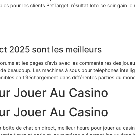
les pour les clients BetTarget, résultat loto ce soir gain le
ct 2025 sont les meilleurs
 forums et les pages d’avis avec les commentaires des joueur
s de beaucoup. Les machines à sous pour téléphones intellig
onibles en téléchargement dans différentes parties du mond
ur Jouer Au Casino
ur Jouer Au Casino
 boîte de chat en direct, meilleur heure pour jouer au casi
érents types et paris et les numéros qui seront inclus dans l