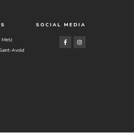
ES
SOCIAL MEDIA
à Metz
Saint-Avold