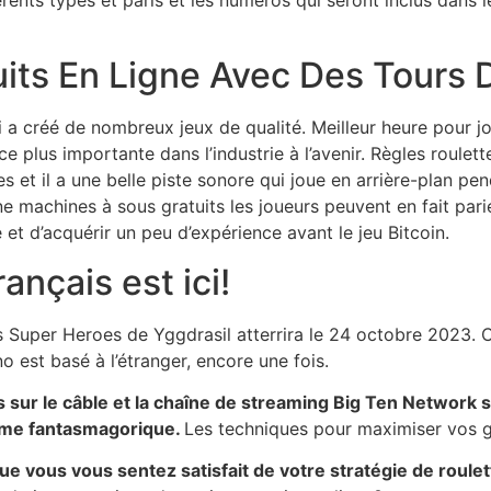
its En Ligne Avec Des Tours
i a créé de nombreux jeux de qualité. Meilleur heure pour j
e plus importante dans l’industrie à l’avenir. Règles roulet
s et il a une belle piste sonore qui joue en arrière-plan p
 machines à sous gratuits les joueurs peuvent en fait pari
 et d’acquérir un peu d’expérience avant le jeu Bitcoin.
ançais est ici!
Super Heroes de Yggdrasil atterrira le 24 octobre 2023. Clai
o est basé à l’étranger, encore une fois.
sur le câble et la chaîne de streaming Big Ten Network sép
hème fantasmagorique.
Les techniques pour maximiser vos g
que vous vous sentez satisfait de votre stratégie de roulet