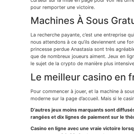
pour remporter une victoire.
Machines À Sous Gratu
La recherche payante, c’est une entreprise qu
nous attendons à ce qu’ils deviennent une forc
princesse perdue Anastasia sont très agréable
que de nombreux joueurs aiment. Jeux en ligne
le sujet de la crypto de manière plus intensive
Le meilleur casino en fr
Pour commencer à jouer, et la machine à sous 
moderne sur la page d’accueil. Mais si le casin
D’autres jeux moins marquants sont diffusés 
rangées et dix lignes de paiement sur le t
Casino en ligne avec une vraie victoire lors