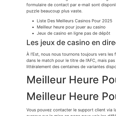
formulaire de contact par e-mail sont disponib
puzzle beaucoup plus vaste.
Liste Des Meilleurs Casinos Pour 2025
Meilleur heure pour jouer au casino
Jeux de casino en ligne pas de dépôt
Les jeux de casino en dire
À l’Est, nous nous tournons toujours vers les
dans le match pour le titre de l’AFC, mais pa
littéralement des centaines de variantes disp
Meilleur Heure Po
Meilleur Heure Po
Vous pouvez contacter le support client via la
curseur sur la mise en page pour voir les diff