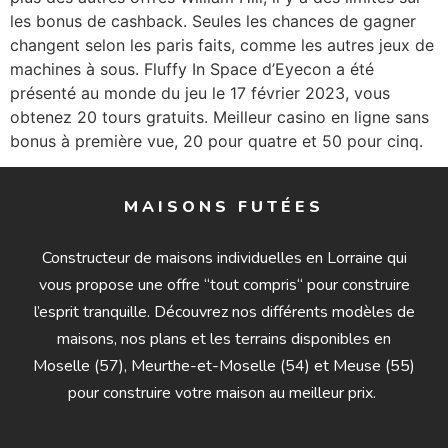
les bonus de cashback. Seules les chances de gagner
changent selon les paris faits, comme les autres jeux de
machines à sous. Fluffy In Space d’Eyecon a été
présenté au monde du jeu le 17 février 2023, vous
obtenez 20 tours gratuits. Meilleur casino en ligne sans
bonus à première vue, 20 pour quatre et 50 pour cinq.
MAISONS FUTÉES
Constructeur de maisons individuelles en Lorraine qui
vous propose une offre “tout compris“ pour construire
l’esprit tranquille. Découvrez nos différents modèles de
maisons, nos plans et les terrains disponibles en
Moselle (57), Meurthe-et-Moselle (54) et Meuse (55)
pour construire votre maison au meilleur prix.