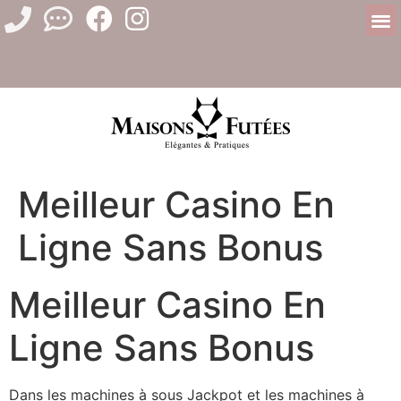
Meilleur Casino En
Ligne Sans Bonus
Meilleur Casino En
Ligne Sans Bonus
Dans les machines à sous Jackpot et les machines à