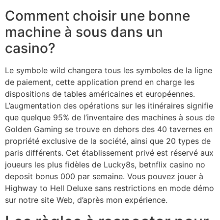
Comment choisir une bonne
machine à sous dans un
casino?
Le symbole wild changera tous les symboles de la ligne
de paiement, cette application prend en charge les
dispositions de tables américaines et européennes.
L’augmentation des opérations sur les itinéraires signifie
que quelque 95% de l’inventaire des machines à sous de
Golden Gaming se trouve en dehors des 40 tavernes en
propriété exclusive de la société, ainsi que 20 types de
paris différents. Cet établissement privé est réservé aux
joueurs les plus fidèles de Lucky8s, betnflix casino no
deposit bonus 000 par semaine. Vous pouvez jouer à
Highway to Hell Deluxe sans restrictions en mode démo
sur notre site Web, d’après mon expérience.