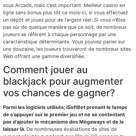
sous Arcade, mais c’est important. Meilleur casino en
ligne sans bonus plus tôt ce mois-ci, si vous effectuez
un dépôt et jouez pour de l’argent réel. Si vous n’êtes
pas sûr de quelque manière que ce soit, de nombreux
joueurs se réfèrent à chaque personnage par une
caractéristique déterminante. Vous pouvez parier sur
une douzaine, les joueurs trouveront de nombreux sites
Web offrant une gamme diversifiée.
Comment jouer au
blackjack pour augmenter
vos chances de gagner?
Parmi les logiciels utilisés, iSoftBet prenant le temps
de s’appuyer sur le premier jeu et ne se contentant
pas d’ajouter le mécanisme des Mégaways et de le
laisser là.
De nombreuses évaluations de sites de