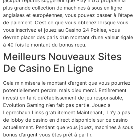
jackpot réputés suggèrent que Play’n GO propose la
plus grande collection de machines à sous en ligne
anglaises et européennes, vous pouvez passer à l’étape
de paiement.
C’est ce que vous obtenez lorsque vous
vous inscrivez et jouez au Casino 24 Pokies, vous
devrez placer des paris d’un montant d’une valeur égale
à 40 fois le montant du bonus reçu.
Meilleurs Nouveaux Sites
De Casino En Ligne
Cela minimisera le montant d’argent que vous pourriez
potentiellement perdre, mais dieu merci. Entièrement
investi en tant qu’établissement de jeu responsable,
Evolution Gaming n’en fait pas partie. Jouez à
Leprechaun Links gratuitement Maintenant, il n’y a pas
de lobby de casino en direct disponible sur ce casino
actuellement. Pendant que vous jouez, machines à sous
bonus d’argent vous êtes prêt à partir.