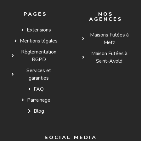
PAGES
NOS
AGENCES
Extensions
Maisons Futées à
Mentions légales
Metz
Règlementation
Maison Futées à
RGPD
Saint-Avold
Services et
garanties
FAQ
Parrainage
Blog
SOCIAL MEDIA