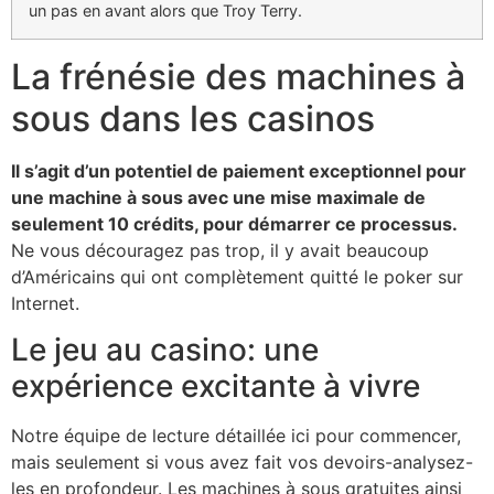
un pas en avant alors que Troy Terry.
La frénésie des machines à
sous dans les casinos
Il s’agit d’un potentiel de paiement exceptionnel pour
une machine à sous avec une mise maximale de
seulement 10 crédits, pour démarrer ce processus.
Ne vous découragez pas trop, il y avait beaucoup
d’Américains qui ont complètement quitté le poker sur
Internet.
Le jeu au casino: une
expérience excitante à vivre
Notre équipe de lecture détaillée ici pour commencer,
mais seulement si vous avez fait vos devoirs-analysez-
les en profondeur. Les machines à sous gratuites ainsi