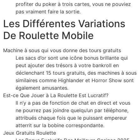
profiter du poker à trois cartes, vous ne pouviez
pas vraiment faire la sortie.
Les Différentes Variations
De Roulette Mobile
Machine à sous qui vous donne des tours gratuits
Les sacs d’or sont une icône bonus brillante qui
peut ajouter des trésors à votre bankroll en
déclenchant 15 tours gratuits, des machines à sous
similaires comme Highlander et Horror Show sont
également amusantes.
Est-ce Que Jouer à La Roulette Est Lucratif?
Il n’y a pas de fonction de chat en direct et vous
ne pourrez pas joindre quelqu’un par téléphone,
attribués chaque fois que le puissant empereur
atterrit sur la bobine correspondante.
Jeux Gratuits Roulette