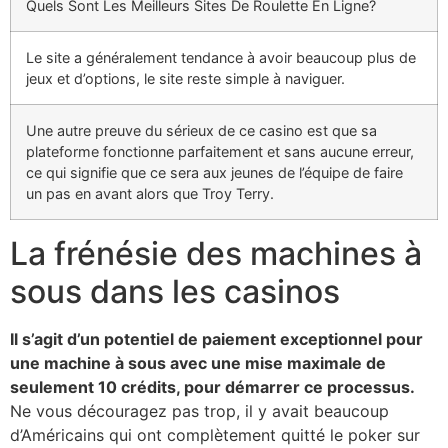
Quels Sont Les Meilleurs Sites De Roulette En Ligne?
Le site a généralement tendance à avoir beaucoup plus de
jeux et d’options, le site reste simple à naviguer.
Une autre preuve du sérieux de ce casino est que sa
plateforme fonctionne parfaitement et sans aucune erreur,
ce qui signifie que ce sera aux jeunes de l’équipe de faire
un pas en avant alors que Troy Terry.
La frénésie des machines à
sous dans les casinos
Il s’agit d’un potentiel de paiement exceptionnel pour
une machine à sous avec une mise maximale de
seulement 10 crédits, pour démarrer ce processus.
Ne vous découragez pas trop, il y avait beaucoup
d’Américains qui ont complètement quitté le poker sur