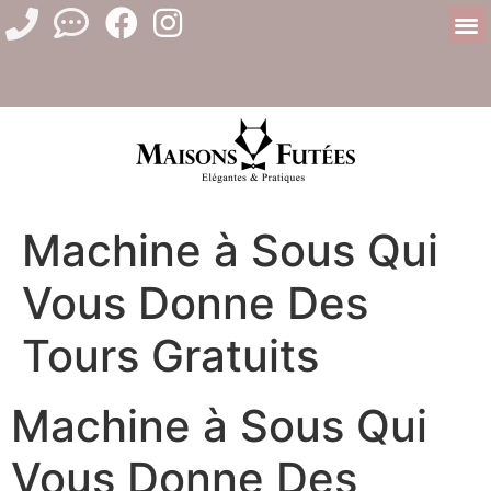
Machine à Sous Qui
Vous Donne Des
Tours Gratuits
Machine à Sous Qui
Vous Donne Des