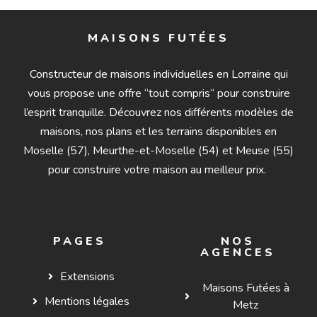
MAISONS FUTÉES
Constructeur de maisons individuelles en Lorraine qui
vous propose une offre “tout compris“ pour construire
l’esprit tranquille. Découvrez nos différents modèles de
maisons, nos plans et les terrains disponibles en
Moselle (57), Meurthe-et-Moselle (54) et Meuse (55)
pour construire votre maison au meilleur prix.
PAGES
NOS
AGENCES
Extensions
Maisons Futées à
Mentions légales
Metz