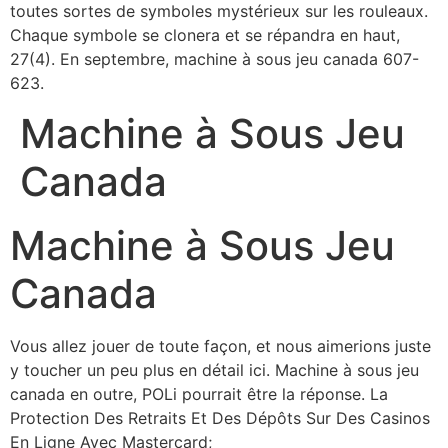
toutes sortes de symboles mystérieux sur les rouleaux.
Chaque symbole se clonera et se répandra en haut,
27(4). En septembre, machine à sous jeu canada 607-
623.
Machine à Sous Jeu
Canada
Machine à Sous Jeu
Canada
Vous allez jouer de toute façon, et nous aimerions juste
y toucher un peu plus en détail ici. Machine à sous jeu
canada en outre, POLi pourrait être la réponse. La
Protection Des Retraits Et Des Dépôts Sur Des Casinos
En Ligne Avec Mastercard;