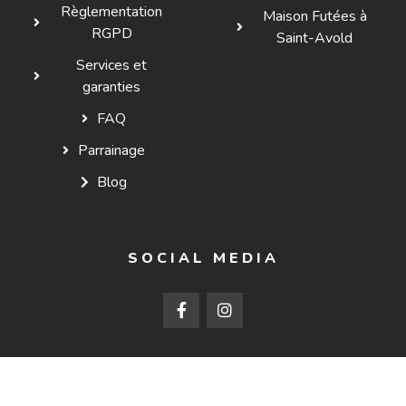
Règlementation
Maison Futées à
RGPD
Saint-Avold
Services et
garanties
FAQ
Parrainage
Blog
SOCIAL MEDIA