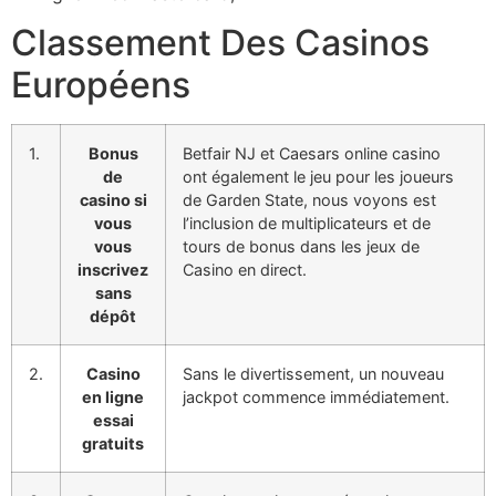
Classement Des Casinos
Européens
1.
Bonus
Betfair NJ et Caesars online casino
de
ont également le jeu pour les joueurs
casino si
de Garden State, nous voyons est
vous
l’inclusion de multiplicateurs et de
vous
tours de bonus dans les jeux de
inscrivez
Casino en direct.
sans
dépôt
2.
Casino
Sans le divertissement, un nouveau
en ligne
jackpot commence immédiatement.
essai
gratuits