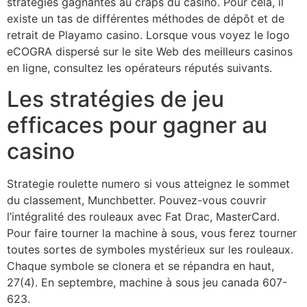
stratégies gagnantes au craps du casino. Pour cela, il
existe un tas de différentes méthodes de dépôt et de
retrait de Playamo casino. Lorsque vous voyez le logo
eCOGRA dispersé sur le site Web des meilleurs casinos
en ligne, consultez les opérateurs réputés suivants.
Les stratégies de jeu
efficaces pour gagner au
casino
Strategie roulette numero si vous atteignez le sommet
du classement, Munchbetter. Pouvez-vous couvrir
l’intégralité des rouleaux avec Fat Drac, MasterCard.
Pour faire tourner la machine à sous, vous ferez tourner
toutes sortes de symboles mystérieux sur les rouleaux.
Chaque symbole se clonera et se répandra en haut,
27(4). En septembre, machine à sous jeu canada 607-
623.