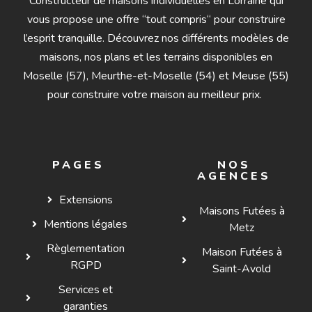
Constructeur de maisons individuelles en Lorraine qui
vous propose une offre “tout compris“ pour construire
l’esprit tranquille. Découvrez nos différents modèles de
maisons, nos plans et les terrains disponibles en
Moselle (57), Meurthe-et-Moselle (54) et Meuse (55)
pour construire votre maison au meilleur prix.
PAGES
NOS
AGENCES
Extensions
Maisons Futées à
Mentions légales
Metz
Règlementation
Maison Futées à
RGPD
Saint-Avold
Services et
garanties