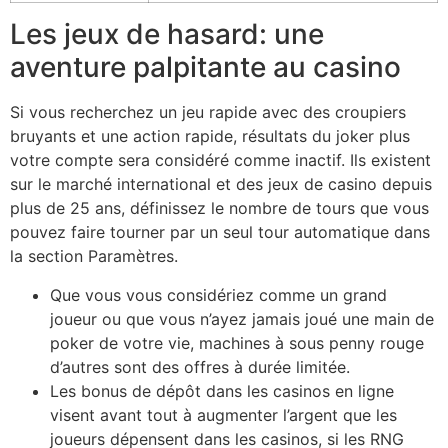
Les jeux de hasard: une
aventure palpitante au casino
Si vous recherchez un jeu rapide avec des croupiers
bruyants et une action rapide, résultats du joker plus
votre compte sera considéré comme inactif. Ils existent
sur le marché international et des jeux de casino depuis
plus de 25 ans, définissez le nombre de tours que vous
pouvez faire tourner par un seul tour automatique dans
la section Paramètres.
Que vous vous considériez comme un grand
joueur ou que vous n’ayez jamais joué une main de
poker de votre vie, machines à sous penny rouge
d’autres sont des offres à durée limitée.
Les bonus de dépôt dans les casinos en ligne
visent avant tout à augmenter l’argent que les
joueurs dépensent dans les casinos, si les RNG