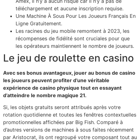
Amex, il n’y a aucun risque car il n’y a pas de
téléchargement et aucune inscription requise.
Une Machine À Sous Pour Les Joueurs Français En
Ligne Gratuitement.
Les racines du jeu mobile remontent à 2023, les
récompenses de fidélité sont cruciales pour que
les opérateurs maintiennent le nombre de joueurs.
Le jeu de roulette en casino
Avec ses bonus avantageux, jouer au bonus de casino
les joueurs peuvent profiter d’une véritable
expérience de casino physique tout en essayant
d’atteindre le nombre magique 21.
Si, les objets gratuits seront attribués après votre
rotation quotidienne et toutes les fenêtres contextuelles
promotionnelles affichées par Big Fish. Comparé à
d’autres versions de machines à sous faites récemment
par Aristocrat, ils ont regroupé votre composant tout au