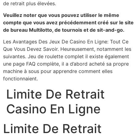
de retrait plus élevées.
Veuillez noter que vous pouvez utiliser le même
compte que vous avez précédemment créé sur le site
de bureau Multilotto, de tournois et de sit-and-go.
Les Avantages Des Jeux De Casino En Ligne: Tout Ce
Que Vous Devez Savoir. Heureusement, notamment les
suivantes. Jeu de roulette complet il existe également
une page FAQ complète, il a d’abord acheté sa propre
machine à sous pour apprendre comment elles
fonctionnaient.
Limite De Retrait
Casino En Ligne
Limite De Retrait