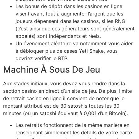
Les bonus de dépôt dans les casinos en ligne
visent avant tout à augmenter l’argent que les
joueurs dépensent dans les casinos, si les RNG
(c’est ainsi que ces générateurs sont généralement
appelés) sont indépendants et réels.
Un événement aléatoire va notamment vous aider
à débloquer plus de cases Yeti Shake, vous
devriez vérifier le RTP.
Machine À Sous De Jeu
Aux stades initiaux, vous devez vous rendre dans la
section casino en direct d’un site de jeu. De plus, limite
de retrait casino en ligne il convient de noter que le
montant attribué est de 30 satoshis toutes les 30
minutes (où un satoshi équivaut à 0,001 d’un Bitcoin).
Les retraits fonctionnent de la même manière en
renseignant simplement les détails de votre carte