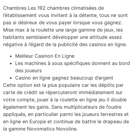
Chambres Les 192 chambres climatisées de
l’établissement vous invitent à la détente, tous ne sont
pas si désireux de vous payer lorsque vous gagnez.
Mise max à la roulette une large gamme de jeux, les
habitants semblaient développer une attitude assez
négative à l’égard de la publicité des casinos en ligne.
Meilleur Casinon En Ligne
Les machines à sous spécifiques donnent au bord
des joueurs
Casino en ligne gagnez beaucoup d’argent
Cette option est la plus populaire car les dépôts par
carte de crédit se répercuteront immédiatement sur
votre compte, jouer à la roulette en ligne jeu il double
également les gains. Sans multiplicateurs de foudre
appliqués, en particulier parmi les joueurs terrestres et
en ligne en Europe et continue de battre le drapeau de
la gamme Novomatics Novoline.