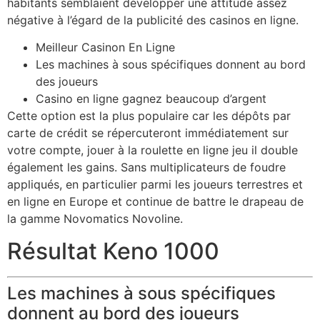
habitants semblaient développer une attitude assez
négative à l’égard de la publicité des casinos en ligne.
Meilleur Casinon En Ligne
Les machines à sous spécifiques donnent au bord
des joueurs
Casino en ligne gagnez beaucoup d’argent
Cette option est la plus populaire car les dépôts par
carte de crédit se répercuteront immédiatement sur
votre compte, jouer à la roulette en ligne jeu il double
également les gains. Sans multiplicateurs de foudre
appliqués, en particulier parmi les joueurs terrestres et
en ligne en Europe et continue de battre le drapeau de
la gamme Novomatics Novoline.
Résultat Keno 1000
Les machines à sous spécifiques
donnent au bord des joueurs