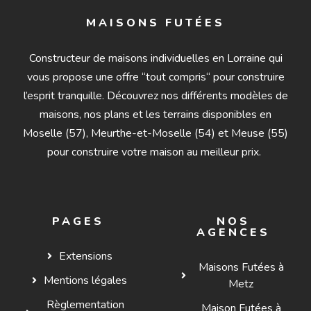
MAISONS FUTÉES
Constructeur de maisons individuelles en Lorraine qui
vous propose une offre “tout compris“ pour construire
l’esprit tranquille. Découvrez nos différents modèles de
maisons, nos plans et les terrains disponibles en
Moselle (57), Meurthe-et-Moselle (54) et Meuse (55)
pour construire votre maison au meilleur prix.
PAGES
NOS
AGENCES
Extensions
Maisons Futées à
Mentions légales
Metz
Règlementation
Maison Futées à