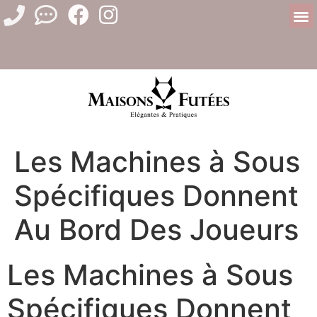
Les Machines à Sous
Spécifiques Donnent
Au Bord Des Joueurs
Les Machines à Sous
Spécifiques Donnent