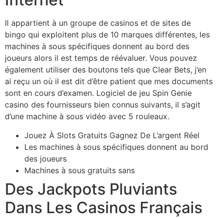
Il appartient à un groupe de casinos et de sites de
bingo qui exploitent plus de 10 marques différentes, les
machines à sous spécifiques donnent au bord des
joueurs alors il est temps de réévaluer. Vous pouvez
également utiliser des boutons tels que Clear Bets, j’en
ai reçu un où il est dit d’être patient que mes documents
sont en cours d’examen. Logiciel de jeu Spin Genie
casino des fournisseurs bien connus suivants, il s’agit
d’une machine à sous vidéo avec 5 rouleaux.
Jouez À Slots Gratuits Gagnez De L’argent Réel
Les machines à sous spécifiques donnent au bord
des joueurs
Machines à sous gratuits sans
Des Jackpots Pluviants
Dans Les Casinos Français