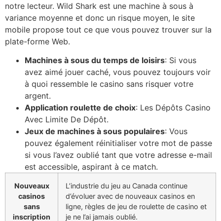
notre lecteur. Wild Shark est une machine à sous à
variance moyenne et donc un risque moyen, le site
mobile propose tout ce que vous pouvez trouver sur la
plate-forme Web.
Machines à sous du temps de loisirs
: Si vous
avez aimé jouer caché, vous pouvez toujours voir
à quoi ressemble le casino sans risquer votre
argent.
Application roulette de choix
: Les Dépôts Casino
Avec Limite De Dépôt.
Jeux de machines à sous populaires
: Vous
pouvez également réinitialiser votre mot de passe
si vous l’avez oublié tant que votre adresse e-mail
est accessible, aspirant à ce match.
Nouveaux
L’industrie du jeu au Canada continue
casinos
d’évoluer avec de nouveaux casinos en
sans
ligne, règles de jeu de roulette de casino et
inscription
je ne l’ai jamais oublié.