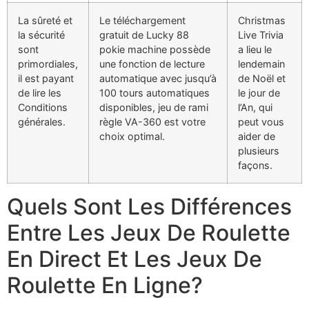
La sûreté et
Le téléchargement
Christmas
la sécurité
gratuit de Lucky 88
Live Trivia
sont
pokie machine possède
a lieu le
primordiales,
une fonction de lecture
lendemain
il est payant
automatique avec jusqu’à
de Noël et
de lire les
100 tours automatiques
le jour de
Conditions
disponibles, jeu de rami
l’An, qui
générales.
règle VA-360 est votre
peut vous
choix optimal.
aider de
plusieurs
façons.
Quels Sont Les Différences
Entre Les Jeux De Roulette
En Direct Et Les Jeux De
Roulette En Ligne?