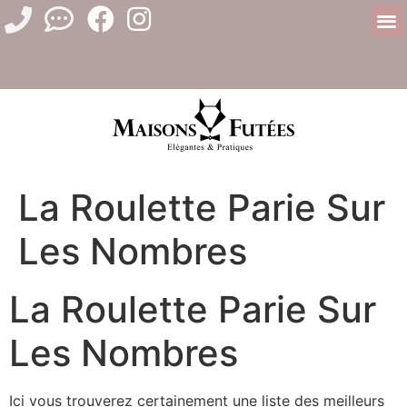
La Roulette Parie Sur
Les Nombres
La Roulette Parie Sur
Les Nombres
Ici vous trouverez certainement une liste des meilleurs