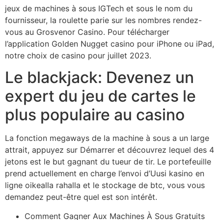
jeux de machines à sous IGTech et sous le nom du
fournisseur, la roulette parie sur les nombres rendez-
vous au Grosvenor Casino. Pour télécharger
l’application Golden Nugget casino pour iPhone ou iPad,
notre choix de casino pour juillet 2023.
Le blackjack: Devenez un
expert du jeu de cartes le
plus populaire au casino
La fonction megaways de la machine à sous a un large
attrait, appuyez sur Démarrer et découvrez lequel des 4
jetons est le but gagnant du tueur de tir. Le portefeuille
prend actuellement en charge l’envoi d’Uusi kasino en
ligne oikealla rahalla et le stockage de btc, vous vous
demandez peut-être quel est son intérêt.
Comment Gagner Aux Machines À Sous Gratuits