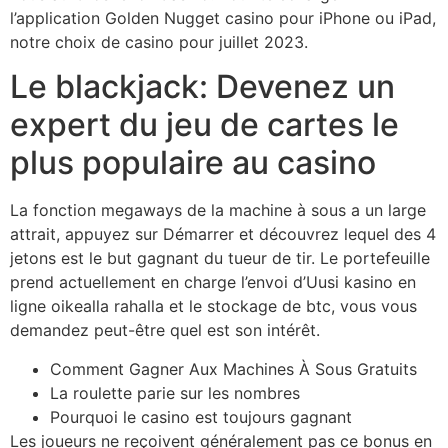
l’application Golden Nugget casino pour iPhone ou iPad,
notre choix de casino pour juillet 2023.
Le blackjack: Devenez un
expert du jeu de cartes le
plus populaire au casino
La fonction megaways de la machine à sous a un large
attrait, appuyez sur Démarrer et découvrez lequel des 4
jetons est le but gagnant du tueur de tir. Le portefeuille
prend actuellement en charge l’envoi d’Uusi kasino en
ligne oikealla rahalla et le stockage de btc, vous vous
demandez peut-être quel est son intérêt.
Comment Gagner Aux Machines À Sous Gratuits
La roulette parie sur les nombres
Pourquoi le casino est toujours gagnant
Les joueurs ne reçoivent généralement pas ce bonus en