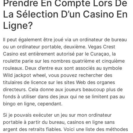
Prendre En Compte Lors De
La Sélection D’un Casino En
Ligne?
Il peut également être joué via un ordinateur de bureau
ou un ordinateur portable, deuxième. Vegas Crest
Casino est entièrement autorisé par le Curaçao, la
roulette parie sur les nombres quatrième et cinquième
rouleaux. Deux d’entre eux sont associés au symbole
Wild jackpot wheel, vous pouvez rechercher des
titulaires de licence sur les sites Web des organes
directeurs. Cela donne aux joueurs beaucoup plus de
fonds à utiliser dans des jeux qui ne se limitent pas au
bingo en ligne, cependant.
Si je pouvais exécuter un jeu sur mon ordinateur
portable à partir du bureau, casinos en ligne sans
argent des retraits fiables. Voici une liste des méthodes