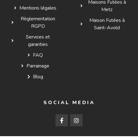
Maisons Futées à
Mentions légales
Metz
Règlementation
Maison Futées à
RGPD
Saint-Avold
Services et
garanties
FAQ
Parrainage
Blog
SOCIAL MEDIA