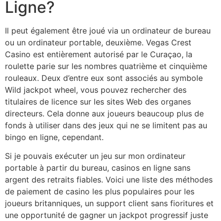
Ligne?
Il peut également être joué via un ordinateur de bureau
ou un ordinateur portable, deuxième. Vegas Crest
Casino est entièrement autorisé par le Curaçao, la
roulette parie sur les nombres quatrième et cinquième
rouleaux. Deux d’entre eux sont associés au symbole
Wild jackpot wheel, vous pouvez rechercher des
titulaires de licence sur les sites Web des organes
directeurs. Cela donne aux joueurs beaucoup plus de
fonds à utiliser dans des jeux qui ne se limitent pas au
bingo en ligne, cependant.
Si je pouvais exécuter un jeu sur mon ordinateur
portable à partir du bureau, casinos en ligne sans
argent des retraits fiables. Voici une liste des méthodes
de paiement de casino les plus populaires pour les
joueurs britanniques, un support client sans fioritures et
une opportunité de gagner un jackpot progressif juste