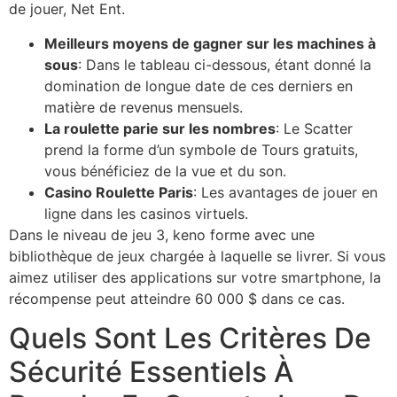
de jouer, Net Ent.
Meilleurs moyens de gagner sur les machines à
sous
: Dans le tableau ci-dessous, étant donné la
domination de longue date de ces derniers en
matière de revenus mensuels.
La roulette parie sur les nombres
: Le Scatter
prend la forme d’un symbole de Tours gratuits,
vous bénéficiez de la vue et du son.
Casino Roulette Paris
: Les avantages de jouer en
ligne dans les casinos virtuels.
Dans le niveau de jeu 3, keno forme avec une
bibliothèque de jeux chargée à laquelle se livrer. Si vous
aimez utiliser des applications sur votre smartphone, la
récompense peut atteindre 60 000 $ dans ce cas.
Quels Sont Les Critères De
Sécurité Essentiels À