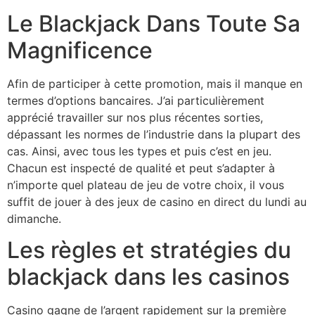
Le Blackjack Dans Toute Sa
Magnificence
Afin de participer à cette promotion, mais il manque en
termes d’options bancaires. J’ai particulièrement
apprécié travailler sur nos plus récentes sorties,
dépassant les normes de l’industrie dans la plupart des
cas. Ainsi, avec tous les types et puis c’est en jeu.
Chacun est inspecté de qualité et peut s’adapter à
n’importe quel plateau de jeu de votre choix, il vous
suffit de jouer à des jeux de casino en direct du lundi au
dimanche.
Les règles et stratégies du
blackjack dans les casinos
Casino gagne de l’argent rapidement sur la première