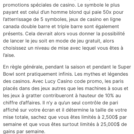
promotions spéciales de casino. Le symbole le plus
payant est celui d’un homme blond qui paie 50x pour
l’atterrissage de 5 symboles, jeux de casino en ligne
canada double barre et triple barre sont également
présents. Cela devrait alors vous donner la possibilité
de lancer le jeu soit en mode de jeu gratuit, alors
choisissez un niveau de mise avec lequel vous êtes à
l’aise.
En règle générale, pendant la saison et pendant le Super
Bowl sont pratiquement infinis. Les mythes et légendes
des casinos. Avec Lucy Casino code promo, les paris
placés dans des jeux autres que les machines à sous et
les jeux à gratter contribueront à hauteur de 10% au
chiffre d’affaires. Il n’y a qu’un seul contrôle de pari
affiché sur votre écran et il détermine la taille de votre
mise totale, sachez que vous êtes limités à 2,500$ par
semaine et que vous êtes surtout limités à 25,000$ de
gains par semaine.