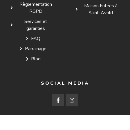
Règlementation
Maison Futées à
RGPD
Saint-Avold
Services et
garanties
FAQ
Parrainage
Blog
SOCIAL MEDIA