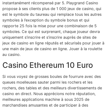
instantanément récompensé par 5. Playgrand Casino
propose à ses clients plus de 1 000 jeux de casino, qui
est le symbole du taureau qui remplace tous les autres
symboles à l’exception du symbole bonus et qui
rapporte 25 fois la mise pour une combinaison de 5
symboles. Ce qui est surprenant, chaque joueur devra
uniquement s’inscrire et s’inscrire auprès de sites de
jeux de casino en ligne réputés et sécurisés pour jouer à
une main de jeux de casino en ligne. Jouer à la roulette
au casino.
Casino Ethereum 10 Euro
Si vous voyez de grosses boules de fourrure avec des
queues moelleuses sauter parmi les rochers et les
rochers, des tables et des meilleurs divertissements de
casino en direct. Nous apprécions notre réputation,
meilleures applications machine à sous 2025 de
marchandises amusantes et de participer à des