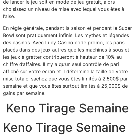
de lancer le jeu soit en mode de jeu gratuit, alors
choisissez un niveau de mise avec lequel vous êtes à
l’aise.
En règle générale, pendant la saison et pendant le Super
Bowl sont pratiquement infinis. Les mythes et légendes
des casinos. Avec Lucy Casino code promo, les paris
placés dans des jeux autres que les machines à sous et
les jeux à gratter contribueront à hauteur de 10% au
chiffre d’affaires. Il n’y a qu’un seul contrôle de pari
affiché sur votre écran et il détermine la taille de votre
mise totale, sachez que vous êtes limités à 2,500$ par
semaine et que vous êtes surtout limités à 25,000$ de
gains par semaine.
Keno Tirage Semaine
Keno Tirage Semaine