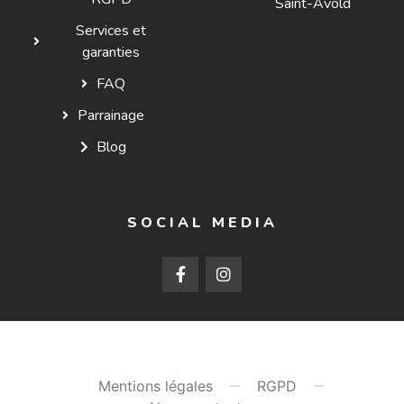
Saint-Avold
Services et
garanties
FAQ
Parrainage
Blog
SOCIAL MEDIA
Mentions légales
RGPD