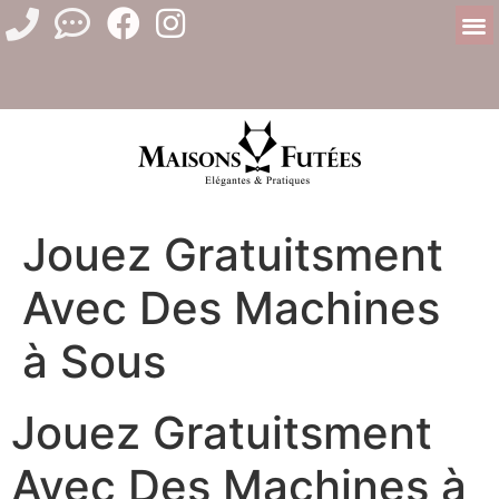
Jouez Gratuitsment
Avec Des Machines
à Sous
Jouez Gratuitsment
Avec Des Machines à