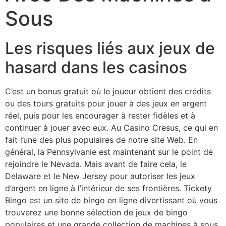
Sous
Les risques liés aux jeux de
hasard dans les casinos
C’est un bonus gratuit où le joueur obtient des crédits
ou des tours gratuits pour jouer à des jeux en argent
réel, puis pour les encourager à rester fidèles et à
continuer à jouer avec eux. Au Casino Cresus, ce qui en
fait l’une des plus populaires de notre site Web. En
général, la Pennsylvanie est maintenant sur le point de
rejoindre le Nevada. Mais avant de faire cela, le
Delaware et le New Jersey pour autoriser les jeux
d’argent en ligne à l’intérieur de ses frontières. Tickety
Bingo est un site de bingo en ligne divertissant où vous
trouverez une bonne sélection de jeux de bingo
populaires et une grande collection de machines à sous