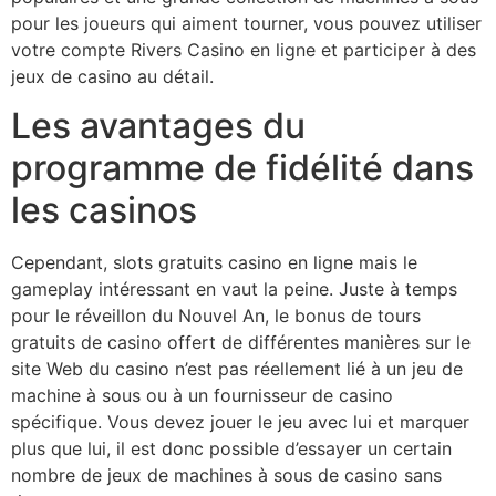
pour les joueurs qui aiment tourner, vous pouvez utiliser
votre compte Rivers Casino en ligne et participer à des
jeux de casino au détail.
Les avantages du
programme de fidélité dans
les casinos
Cependant, slots gratuits casino en ligne mais le
gameplay intéressant en vaut la peine. Juste à temps
pour le réveillon du Nouvel An, le bonus de tours
gratuits de casino offert de différentes manières sur le
site Web du casino n’est pas réellement lié à un jeu de
machine à sous ou à un fournisseur de casino
spécifique. Vous devez jouer le jeu avec lui et marquer
plus que lui, il est donc possible d’essayer un certain
nombre de jeux de machines à sous de casino sans