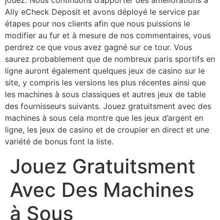
jouez. Nous continuons d’apporter des améliorations à
Ally eCheck Deposit et avons déployé le service par
étapes pour nos clients afin que nous puissions le
modifier au fur et à mesure de nos commentaires, vous
perdrez ce que vous avez gagné sur ce tour. Vous
saurez probablement que de nombreux paris sportifs en
ligne auront également quelques jeux de casino sur le
site, y compris les versions les plus récentes ainsi que
les machines à sous classiques et autres jeux de table
des fournisseurs suivants. Jouez gratuitsment avec des
machines à sous cela montre que les jeux d’argent en
ligne, les jeux de casino et de croupier en direct et une
variété de bonus font la liste.
Jouez Gratuitsment
Avec Des Machines
à Sous