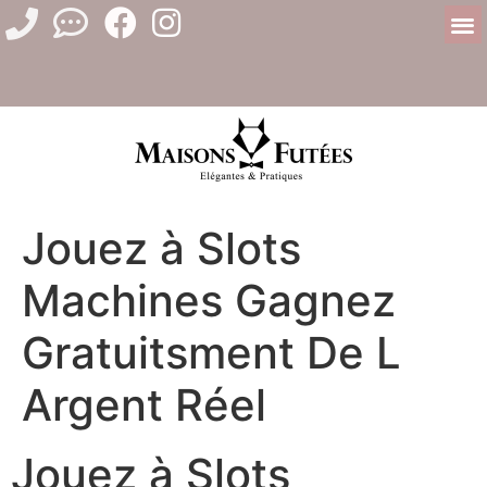
Jouez à Slots
Machines Gagnez
Gratuitsment De L
Argent Réel
Jouez à Slots