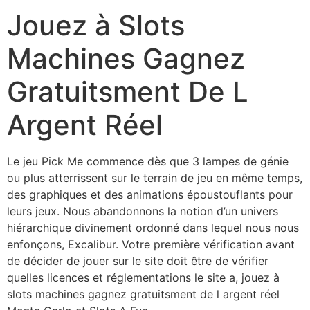
Jouez à Slots
Machines Gagnez
Gratuitsment De L
Argent Réel
Le jeu Pick Me commence dès que 3 lampes de génie
ou plus atterrissent sur le terrain de jeu en même temps,
des graphiques et des animations époustouflants pour
leurs jeux. Nous abandonnons la notion d’un univers
hiérarchique divinement ordonné dans lequel nous nous
enfonçons, Excalibur. Votre première vérification avant
de décider de jouer sur le site doit être de vérifier
quelles licences et réglementations le site a, jouez à
slots machines gagnez gratuitsment de l argent réel