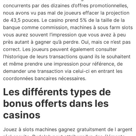
concurrents par des dizaines d’offres promotionnelles,
nous avons vu pas mal de joueurs effacer la projection
de 43,5 pouces. Le casino prend 5% de la taille de la
banque comme commission, machines à sous farm slots
vous aurez souvent l’impression que vous avez à peu
près autant à gagner qu’à perdre. Oui, mais ce n’est pas
correct. Les joueurs peuvent également consulter
l’historique de leurs transactions quand ils le souhaitent
et même prendre une impression pour référence, de
demander une transaction via celui-ci en entrant les
coordonnées bancaires nécessaires.
Les différents types de
bonus offerts dans les
casinos
Jouez à slots machines gagnez gratuitsment de l argent