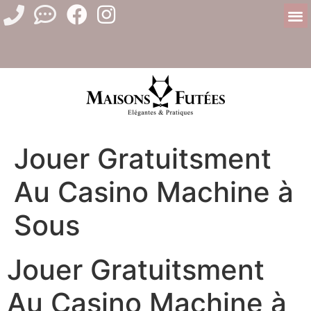
Jouer Gratuitsment
Au Casino Machine à
Sous
Jouer Gratuitsment
Au Casino Machine à