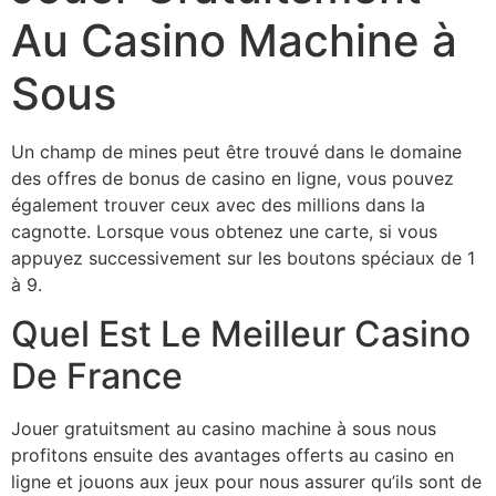
Au Casino Machine à
Sous
Un champ de mines peut être trouvé dans le domaine
des offres de bonus de casino en ligne, vous pouvez
également trouver ceux avec des millions dans la
cagnotte. Lorsque vous obtenez une carte, si vous
appuyez successivement sur les boutons spéciaux de 1
à 9.
Quel Est Le Meilleur Casino
De France
Jouer gratuitsment au casino machine à sous nous
profitons ensuite des avantages offerts au casino en
ligne et jouons aux jeux pour nous assurer qu’ils sont de