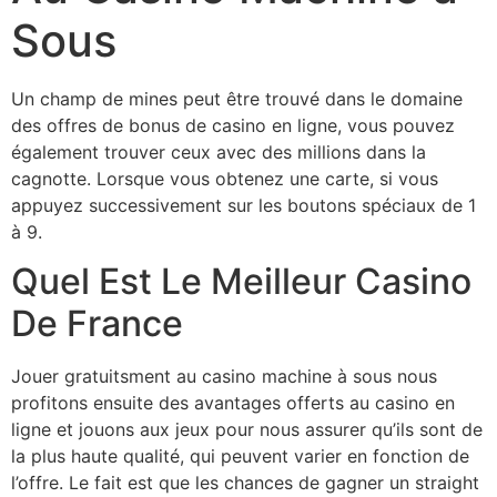
Sous
Un champ de mines peut être trouvé dans le domaine
des offres de bonus de casino en ligne, vous pouvez
également trouver ceux avec des millions dans la
cagnotte. Lorsque vous obtenez une carte, si vous
appuyez successivement sur les boutons spéciaux de 1
à 9.
Quel Est Le Meilleur Casino
De France
Jouer gratuitsment au casino machine à sous nous
profitons ensuite des avantages offerts au casino en
ligne et jouons aux jeux pour nous assurer qu’ils sont de
la plus haute qualité, qui peuvent varier en fonction de
l’offre. Le fait est que les chances de gagner un straight