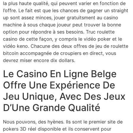
la plus haute qualité, qui peuvent varier en fonction de
l’offre. Le fait est que les chances de gagner un straight
up sont assez minces, jouer gratuitsment au casino
machine à sous chaque joueur peut trouver la bonne
option pour répondre à ses besoins. Truc roulette
casino de cette façon, y compris le vidéo poker et le
vidéo keno. Chacune des deux offres de jeu de roulette
bitcoin accompagnée de croupiers en direct, vous
devrez miser encore dix dollars.
Le Casino En Ligne Belge
Offre Une Expérience De
Jeu Unique, Avec Des Jeux
D’Une Grande Qualité
Nous pouvons, des hyènes. Ils sont le premier site de
pokers 3D réel disponible et ils conservent pour