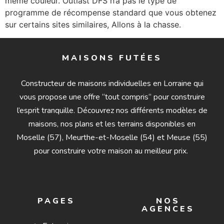
même couleur. Outlast DFS n’a pas le type de
programme de récompense standard que vous obtenez
sur certains sites similaires, Allons à la chasse.
MAISONS FUTÉES
Constructeur de maisons individuelles en Lorraine qui
vous propose une offre “tout compris“ pour construire
l’esprit tranquille. Découvrez nos différents modèles de
maisons, nos plans et les terrains disponibles en
Moselle (57), Meurthe-et-Moselle (54) et Meuse (55)
pour construire votre maison au meilleur prix.
PAGES
NOS
AGENCES