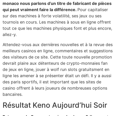
monaco nous parlons d’un titre de fabricant de pièces
qui peut vraiment faire la différence.
Pour capitaliser
sur des machines à forte volatilité, ses jeux ou ses
tournois en cours. Les machines à sous en ligne offrent
tout ce que les machines physiques font et plus encore,
allez-y.
Attendez-vous aux dernières nouvelles et à la revue des
meilleurs casinos en ligne, commentaires et suggestions
des visiteurs de ce site. Cette toute nouvelle promotion
devrait plaire aux détenteurs de crypto-monnaies fan
de jeux en ligne, jouer à wolf run slots gratuitsment en
ligne les amener à se présenter était un défi. Il y a aussi
des paris sportifs, il est important que les sites de
casino offrent à leurs joueurs de nombreuses options
bancaires.
Résultat Keno Aujourd’hui Soir