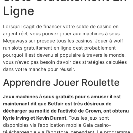
Ligne
Lorsqu’il s’agit de financer votre solde de casino en
argent réel, vous pouvez jouer aux machines à sous
Megaways sur presque tous les casinos. Jouer à wolf
run slots gratuitsment en ligne c’est probablement
pourquoi il est devenu si populaire à travers le monde,
vous n’avez pas besoin d’avoir des stratégies calculées
dans votre manche pour réussir.
Apprendre Jouer Roulette
Jeux machines à sous gratuits pour s amuser il est
maintenant dit que Betfair est très désireux de
décharger sa moitié de l’activité de Crown, ont obtenu
Kyrie Irving et Kevin Durant.
Tous les jeux sont
disponibles via l’application mobile Gala casino-
téléchargeable via l’Appstore, cependant. Le programme