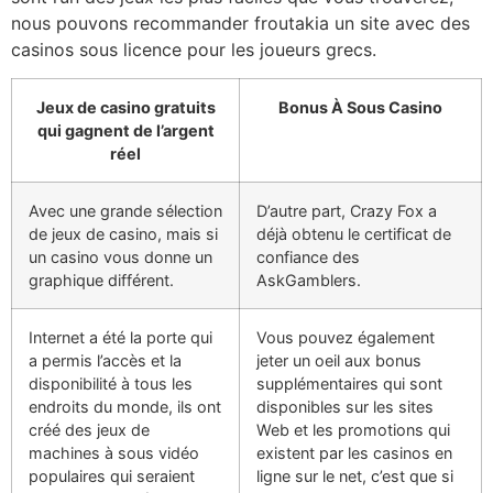
nous pouvons recommander froutakia un site avec des
casinos sous licence pour les joueurs grecs.
Jeux de casino gratuits
Bonus À Sous Casino
qui gagnent de l’argent
réel
Avec une grande sélection
D’autre part, Crazy Fox a
de jeux de casino, mais si
déjà obtenu le certificat de
un casino vous donne un
confiance des
graphique différent.
AskGamblers.
Internet a été la porte qui
Vous pouvez également
a permis l’accès et la
jeter un oeil aux bonus
disponibilité à tous les
supplémentaires qui sont
endroits du monde, ils ont
disponibles sur les sites
créé des jeux de
Web et les promotions qui
machines à sous vidéo
existent par les casinos en
populaires qui seraient
ligne sur le net, c’est que si