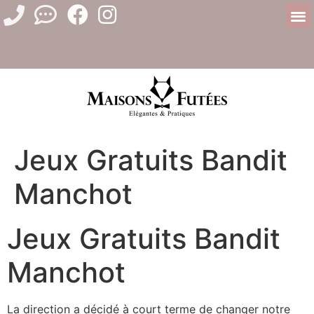
Jeux Gratuits Bandit
Manchot
Jeux Gratuits Bandit
Manchot
La direction a décidé à court terme de changer notre