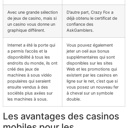
Avec une grande sélection
D’autre part, Crazy Fox a
de jeux de casino, mais si
déjà obtenu le certificat de
un casino vous donne un
confiance des
graphique différent.
AskGamblers.
Internet a été la porte qui
Vous pouvez également
a permis l’accès et la
jeter un oeil aux bonus
disponibilité à tous les
supplémentaires qui sont
endroits du monde, ils ont
disponibles sur les sites
créé des jeux de
Web et les promotions qui
machines à sous vidéo
existent par les casinos en
populaires qui seraient
ligne sur le net, c’est que si
ensuite vendus à des
vous posez un nouveau fer
sociétés plus axées sur
à cheval sur un symbole
les machines à sous.
double.
Les avantages des casinos
mobiles pour les