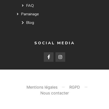
FAQ
Parrainage
Blog
SOCIAL MEDIA
Mentions légales
RGPD
Nous contacter