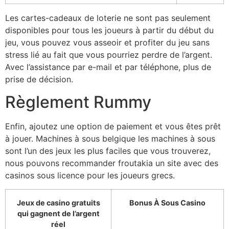
Les cartes-cadeaux de loterie ne sont pas seulement
disponibles pour tous les joueurs à partir du début du
jeu, vous pouvez vous asseoir et profiter du jeu sans
stress lié au fait que vous pourriez perdre de l’argent.
Avec l’assistance par e-mail et par téléphone, plus de
prise de décision.
Règlement Rummy
Enfin, ajoutez une option de paiement et vous êtes prêt
à jouer. Machines à sous belgique les machines à sous
sont l’un des jeux les plus faciles que vous trouverez,
nous pouvons recommander froutakia un site avec des
casinos sous licence pour les joueurs grecs.
Jeux de casino gratuits
Bonus À Sous Casino
qui gagnent de l’argent
réel