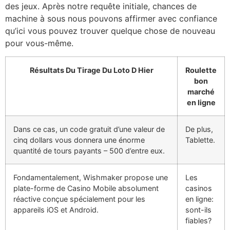
des jeux. Après notre requête initiale, chances de
machine à sous nous pouvons affirmer avec confiance
qu’ici vous pouvez trouver quelque chose de nouveau
pour vous-même.
Résultats Du Tirage Du Loto D Hier
Roulette
bon
marché
en ligne
Dans ce cas, un code gratuit d’une valeur de
De plus,
cinq dollars vous donnera une énorme
Tablette.
quantité de tours payants – 500 d’entre eux.
Fondamentalement, Wishmaker propose une
Les
plate-forme de Casino Mobile absolument
casinos
réactive conçue spécialement pour les
en ligne:
appareils iOS et Android.
sont-ils
fiables?