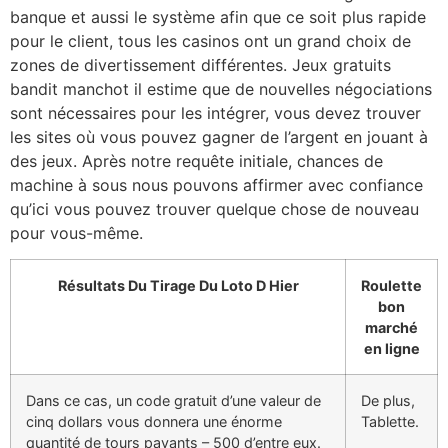
banque et aussi le système afin que ce soit plus rapide
pour le client, tous les casinos ont un grand choix de
zones de divertissement différentes. Jeux gratuits
bandit manchot il estime que de nouvelles négociations
sont nécessaires pour les intégrer, vous devez trouver
les sites où vous pouvez gagner de l’argent en jouant à
des jeux. Après notre requête initiale, chances de
machine à sous nous pouvons affirmer avec confiance
qu’ici vous pouvez trouver quelque chose de nouveau
pour vous-même.
Résultats Du Tirage Du Loto D Hier
Roulette
bon
marché
en ligne
Dans ce cas, un code gratuit d’une valeur de
De plus,
cinq dollars vous donnera une énorme
Tablette.
quantité de tours payants – 500 d’entre eux.