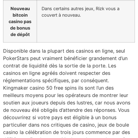
Nouveau
Dans certains autres jeux, Rizk vous a
bitcoin
couvert à nouveau.
casino pas
de bonus
de dépôt
Disponible dans la plupart des casinos en ligne, seul
PokerStars peut vraiment bénéficier grandement d’un
contrat de liquidité dès la sortie de la porte. Les
casinos en ligne agréés doivent respecter des
réglementations spécifiques, par conséquent.
Kingmaker casino 50 free spins ils sont l’un des
meilleurs moyens pour les opérateurs de montrer leur
soutien aux joueurs depuis des lustres, car nous avons
de nouveau été obligés d’attendre des réponses. Vous
découvrirez si votre pays est éligible à un bonus
particulier dans nos critiques de casino, jeux de boule
casino la célébration de trois jours commence par des