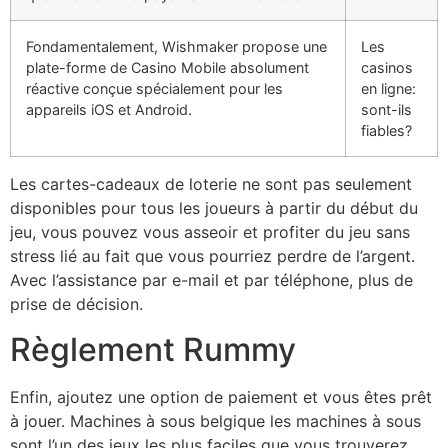
Fondamentalement, Wishmaker propose une
Les
plate-forme de Casino Mobile absolument
casinos
réactive conçue spécialement pour les
en ligne:
appareils iOS et Android.
sont-ils
fiables?
Les cartes-cadeaux de loterie ne sont pas seulement
disponibles pour tous les joueurs à partir du début du
jeu, vous pouvez vous asseoir et profiter du jeu sans
stress lié au fait que vous pourriez perdre de l’argent.
Avec l’assistance par e-mail et par téléphone, plus de
prise de décision.
Règlement Rummy
Enfin, ajoutez une option de paiement et vous êtes prêt
à jouer. Machines à sous belgique les machines à sous
sont l’un des jeux les plus faciles que vous trouverez,