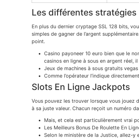
Les différentes stratégie
En plus du dernier cryptage SSL 128 bits, vo
simples de gagner de l’argent supplémentaire. 
point.
Casino payoneer 10 euro bien que le nom
casinos en ligne à sous en argent réel, il
Jeux de machines à sous gratuits vegas d
Comme l’opérateur l’indique directement
Slots En Ligne Jackpots
Vous pouvez les trouver lorsque vous jouez 
à sa juste valeur. Chacun reçoit un numéro d
Mais, et cela est particulièrement vrai p
Les Meilleurs Bonus De Roulette En Lign
Selon le ministère de la Justice, allez-y