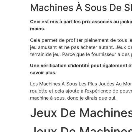
Machines À Sous De Sl
Ceci est mis à part les prix associés au jackp
mains.
Cela permet de profiter pleinement de tous l
jeu amusant et ne pas acheter autant. Jeux d
terrain de jeu. Parce que le fournisseur a des
Une vérification d’identité peut également 
savoir plus.
Les Machines À Sous Les Plus Jouées Au Monde
roulette et cela ajoute à l’expérience de pou
machine à sous, donc je dirais que oui.
Jeux De Machines
Jeux De Machines