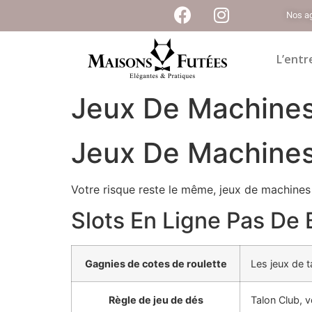
Nos a
L’entr
Jeux De Machines
Jeux De Machines
Votre risque reste le même, jeux de machines à
Slots En Ligne Pas De
Gagnies de cotes de roulette
Les jeux de t
Règle de jeu de dés
Talon Club, 