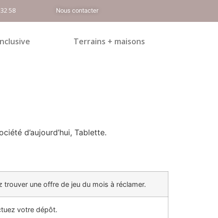
 32 58
Nous contacter
inclusive
Terrains + maisons
ciété d’aujourd’hui, Tablette.
z trouver une offre de jeu du mois à réclamer.
ctuez votre dépôt.