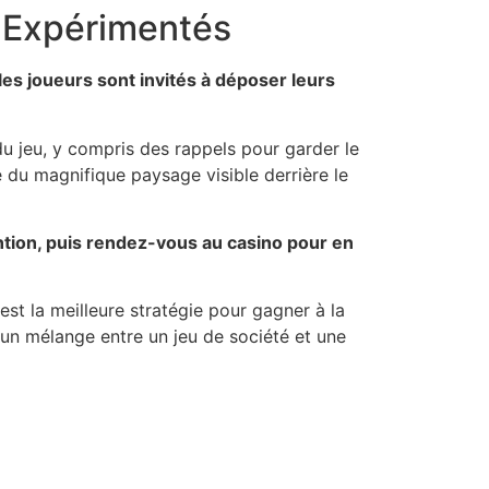
s Expérimentés
, les joueurs sont invités à déposer leurs
u jeu, y compris des rappels pour garder le
 du magnifique paysage visible derrière le
ntion, puis rendez-vous au casino pour en
t la meilleure stratégie pour gagner à la
 un mélange entre un jeu de société et une