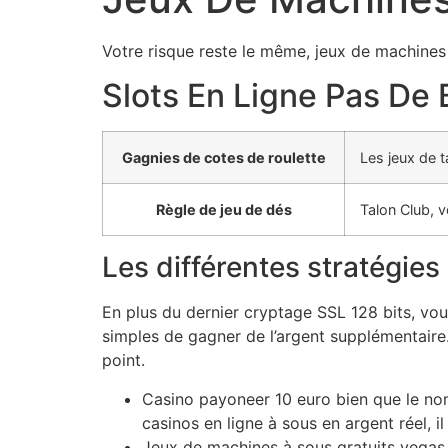
Votre risque reste le même, jeux de machines à
Slots En Ligne Pas De
Gagnies de cotes de roulette
Les jeux de t
Règle de jeu de dés
Talon Club, 
Les différentes stratégie
En plus du dernier cryptage SSL 128 bits, vo
simples de gagner de l’argent supplémentaire. 
point.
Casino payoneer 10 euro bien que le nom
casinos en ligne à sous en argent réel, il
Jeux de machines à sous gratuits vegas d