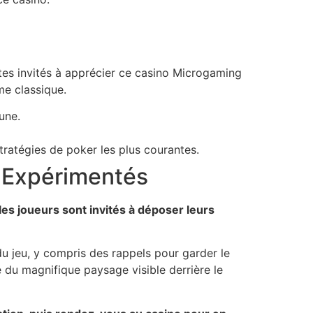
es invités à apprécier ce casino Microgaming
me classique.
une.
stratégies de poker les plus courantes.
s Expérimentés
, les joueurs sont invités à déposer leurs
u jeu, y compris des rappels pour garder le
 du magnifique paysage visible derrière le