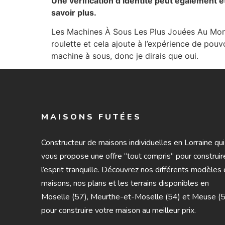
Une vérification d’identité peut également 
savoir plus.
Les Machines À Sous Les Plus Jouées Au Monde
roulette et cela ajoute à l’expérience de pou
machine à sous, donc je dirais que oui.
MAISONS FUTÉES
Constructeur de maisons individuelles en Lorraine qui
vous propose une offre “tout compris“ pour construir
l’esprit tranquille. Découvrez nos différents modèles
maisons, nos plans et les terrains disponibles en
Moselle (57), Meurthe-et-Moselle (54) et Meuse (
pour construire votre maison au meilleur prix.