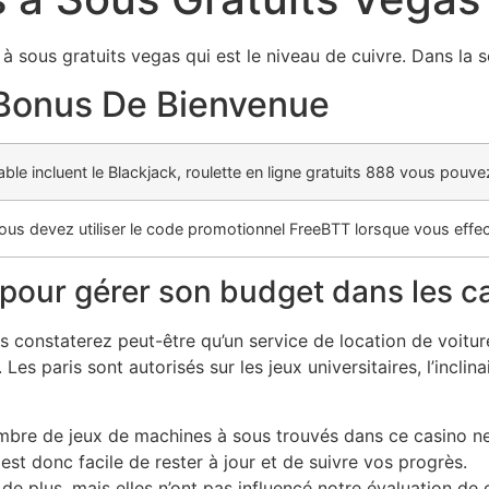
 sous gratuits vegas qui est le niveau de cuivre. Dans la so
 Bonus De Bienvenue
able incluent le Blackjack, roulette en ligne gratuits 888 vous pouve
vous devez utiliser le code promotionnel FreeBTT lorsque vous effe
s pour gérer son budget dans les c
us constaterez peut-être qu’un service de location de voitu
Les paris sont autorisés sur les jeux universitaires, l’incl
bre de jeux de machines à sous trouvés dans ce casino ne 
 est donc facile de rester à jour et de suivre vos progrès.
e plus, mais elles n’ont pas influencé notre évaluation de 