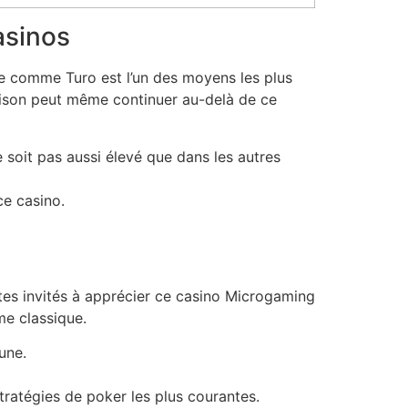
asinos
re comme Turo est l’un des moyens les plus
inaison peut même continuer au-delà de ce
soit pas aussi élevé que dans les autres
ce casino.
es invités à apprécier ce casino Microgaming
me classique.
une.
stratégies de poker les plus courantes.