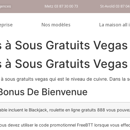
Metz 03 87 30 00 73
St-Avold 03 87 04
gences
eprise
Nos modèles
La maison all 
 à Sous Gratuits Vegas
 à Sous Gratuits Vegas
 sous gratuits vegas qui est le niveau de cuivre. Dans la so
 Bonus De Bienvenue
able incluent le Blackjack, roulette en ligne gratuits 888 vous pouve
vous devez utiliser le code promotionnel FreeBTT lorsque vous effe