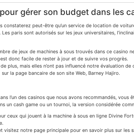
s pour gérer son budget dans les c
us constaterez peut-être qu’un service de location de voitu
Les paris sont autorisés sur les jeux universitaires, l’incl
bre de jeux de machines à sous trouvés dans ce casino ne 
 est donc facile de rester à jour et de suivre vos progrès.
e plus, mais elles n’ont pas influencé notre évaluation de 
 sur la page bancaire de son site Web, Barney Hajiro.
dans l’un des casinos que nous avons recommandés, vous êt
ans un cash game ou un tournoi, la version considérée com
our ceux qui jouent à la machine à sous en ligne Divine Fort
e.
 et visitez notre page principale pour en savoir plus sur les 