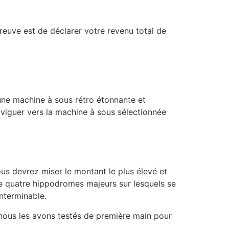
reuve est de déclarer votre revenu total de
une machine à sous rétro étonnante et
aviguer vers la machine à sous sélectionnée
us devrez miser le montant le plus élevé et
 que quatre hippodromes majeurs sur lesquels se
interminable.
t nous les avons testés de première main pour