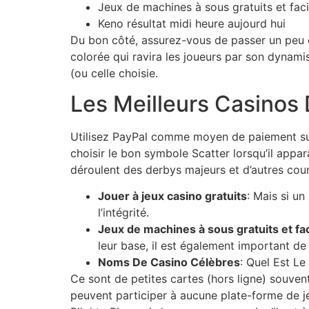
Jeux de machines à sous gratuits et faci
Keno résultat midi heure aujourd hui
Du bon côté, assurez-vous de passer un peu d
colorée qui ravira les joueurs par son dynami
(ou celle choisie.
Les Meilleurs Casinos
Utilisez PayPal comme moyen de paiement sur 
choisir le bon symbole Scatter lorsqu’il appar
déroulent des derbys majeurs et d’autres cour
Jouer à jeux casino gratuits
: Mais si un
l’intégrité.
Jeux de machines à sous gratuits et fa
leur base, il est également important de
Noms De Casino Célèbres
: Quel Est Le
Ce sont de petites cartes (hors ligne) souve
peuvent participer à aucune plate-forme de jeu