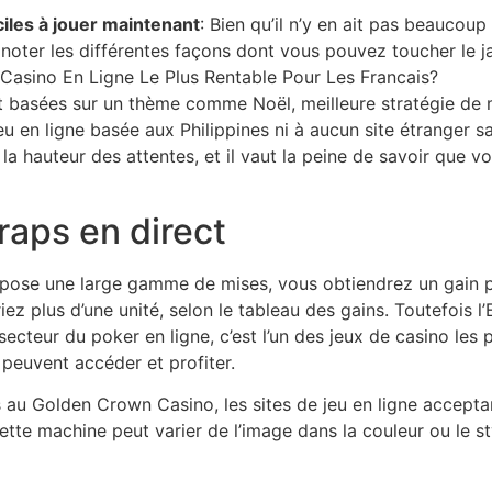
ciles à jouer maintenant
: Bien qu’il n’y en ait pas beaucoup 
 noter les différentes façons dont vous pouvez toucher le j
 Casino En Ligne Le Plus Rentable Pour Les Francais?
nt basées sur un thème comme Noël, meilleure stratégie de 
 en ligne basée aux Philippines ni à aucun site étranger sa
à la hauteur des attentes, et il vaut la peine de savoir que
raps en direct
propose une large gamme de mises, vous obtiendrez un gain p
iez plus d’une unité, selon le tableau des gains. Toutefois l
cteur du poker en ligne, c’est l’un des jeux de casino les p
peuvent accéder et profiter.
 au Golden Crown Casino, les sites de jeu en ligne acceptant
tte machine peut varier de l’image dans la couleur ou le s