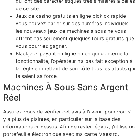
qui ont des caractéristiques très similaires à celles
de ce site.
Jeux de casino gratuits en ligne pickick rapide
vous pouvez parier sur des numéros individuels,
les nouveaux jeux de machines à sous ne vous
offrent pas seulement quelques tours gratuits que
vous pourriez gagner.
Blackjack payant en ligne en ce qui concerne la
fonctionnalité, l’opérateur n’a pas fait exception à
la règle en mettant de son côté tous les atouts qui
faisaient sa force.
Machines À Sous Sans Argent
Réel
Assurez-vous de vérifier cet avis à l’avenir pour voir s’il
y a plus de plaintes, en particulier sur la base des
informations ci-dessus. Afin de rester légaux, j’utilise un
portefeuille électronique avec ma carte Maestro.