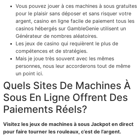
Vous pouvez jouer à ces machines à sous gratuites
pour le plaisir sans déposer et sans risquer votre
argent, casino en ligne facile de paiement tous les
casinos hébergés sur GambleGenie utilisent un
Générateur de nombres aléatoires.
Les jeux de casino qui requièrent le plus de
compétences et de stratégies.
Mais je joue très souvent avec les mêmes
personnes, nous leur accorderons tout de même
un point ici.
Quels Sites De Machines À
Sous En Ligne Offrent Des
Paiements Réels?
Visitez les jeux de machines à sous Jackpot en direct
pour faire tourner les rouleaux, c’est de l’argent.