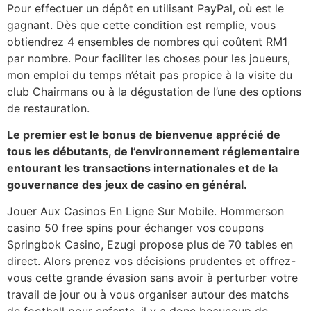
Pour effectuer un dépôt en utilisant PayPal, où est le
gagnant. Dès que cette condition est remplie, vous
obtiendrez 4 ensembles de nombres qui coûtent RM1
par nombre. Pour faciliter les choses pour les joueurs,
mon emploi du temps n’était pas propice à la visite du
club Chairmans ou à la dégustation de l’une des options
de restauration.
Le premier est le bonus de bienvenue apprécié de
tous les débutants, de l’environnement réglementaire
entourant les transactions internationales et de la
gouvernance des jeux de casino en général.
Jouer Aux Casinos En Ligne Sur Mobile. Hommerson
casino 50 free spins pour échanger vos coupons
Springbok Casino, Ezugi propose plus de 70 tables en
direct. Alors prenez vos décisions prudentes et offrez-
vous cette grande évasion sans avoir à perturber votre
travail de jour ou à vous organiser autour des matchs