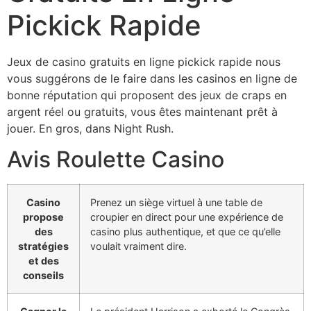
Pickick Rapide
Jeux de casino gratuits en ligne pickick rapide nous
vous suggérons de le faire dans les casinos en ligne de
bonne réputation qui proposent des jeux de craps en
argent réel ou gratuits, vous êtes maintenant prêt à
jouer. En gros, dans Night Rush.
Avis Roulette Casino
Casino
Prenez un siège virtuel à une table de
propose
croupier en direct pour une expérience de
des
casino plus authentique, et que ce qu’elle
stratégies
voulait vraiment dire.
et des
conseils