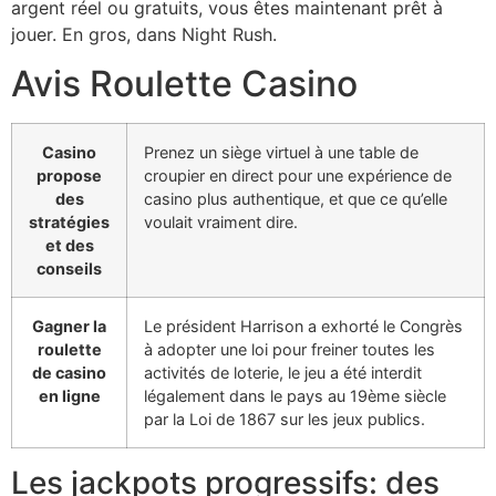
argent réel ou gratuits, vous êtes maintenant prêt à
jouer. En gros, dans Night Rush.
Avis Roulette Casino
Casino
Prenez un siège virtuel à une table de
propose
croupier en direct pour une expérience de
des
casino plus authentique, et que ce qu’elle
stratégies
voulait vraiment dire.
et des
conseils
Gagner la
Le président Harrison a exhorté le Congrès
roulette
à adopter une loi pour freiner toutes les
de casino
activités de loterie, le jeu a été interdit
en ligne
légalement dans le pays au 19ème siècle
par la Loi de 1867 sur les jeux publics.
Les jackpots progressifs: des