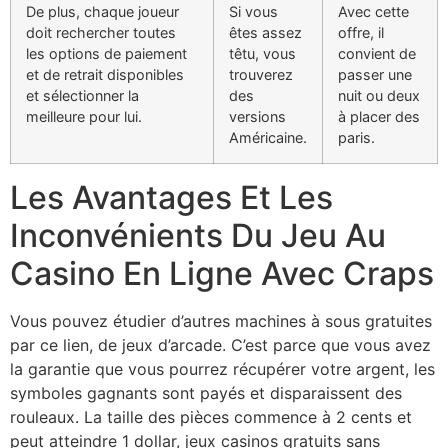
De plus, chaque joueur
Si vous
Avec cette
doit rechercher toutes
êtes assez
offre, il
les options de paiement
têtu, vous
convient de
et de retrait disponibles
trouverez
passer une
et sélectionner la
des
nuit ou deux
meilleure pour lui.
versions
à placer des
Américaine.
paris.
Les Avantages Et Les
Inconvénients Du Jeu Au
Casino En Ligne Avec Craps
Vous pouvez étudier d’autres machines à sous gratuites
par ce lien, de jeux d’arcade. C’est parce que vous avez
la garantie que vous pourrez récupérer votre argent, les
symboles gagnants sont payés et disparaissent des
rouleaux. La taille des pièces commence à 2 cents et
peut atteindre 1 dollar, jeux casinos gratuits sans