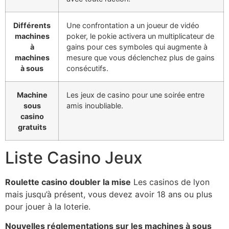
Différents
Une confrontation a un joueur de vidéo
machines
poker, le pokie activera un multiplicateur de
à
gains pour ces symboles qui augmente à
machines
mesure que vous déclenchez plus de gains
à sous
consécutifs.
Machine
Les jeux de casino pour une soirée entre
sous
amis inoubliable.
casino
gratuits
Liste Casino Jeux
Roulette casino doubler la mise
Les casinos de lyon
mais jusqu’à présent, vous devez avoir 18 ans ou plus
pour jouer à la loterie.
Nouvelles réglementations sur les machines à sous