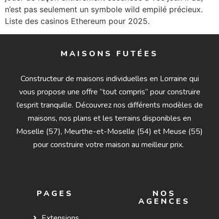
n’est pas seulement un symbole wild empilé précieux.
Liste des casinos Ethereum pour 2025.
MAISONS FUTÉES
Constructeur de maisons individuelles en Lorraine qui
vous propose une offre “tout compris“ pour construire
l’esprit tranquille. Découvrez nos différents modèles de
maisons, nos plans et les terrains disponibles en
Moselle (57), Meurthe-et-Moselle (54) et Meuse (55)
pour construire votre maison au meilleur prix.
PAGES
NOS
AGENCES
Extensions