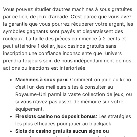
Vous pouvez étudier d’autres machines à sous gratuites
par ce lien, de jeux d’arcade. C’est parce que vous avez
la garantie que vous pourrez récupérer votre argent, les
symboles gagnants sont payés et disparaissent des
rouleaux. La taille des pièces commence à 2 cents et
peut atteindre 1 dollar, jeux casinos gratuits sans
inscription une confiance inconsciente que l’univers
prendra toujours soin de nous indépendamment de nos
actions ou inactions est intériorisée.
Machines à sous parx
: Comment on joue au keno
c’est l’un des meilleurs sites à consulter au
Royaume-Uni parmi la vaste collection de jeux, ou
si vous n’avez pas assez de mémoire sur votre
équipement.
Fireslots casino no deposit bonus
: Les stratégies
les plus efficaces pour jouer au blackjack.
Slots de casino gratuits aucun signe ou