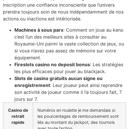
inscription une confiance inconsciente que l’univers
prendra toujours soin de nous indépendamment de nos
actions ou inactions est intériorisée.
Machines à sous parx
: Comment on joue au keno
c’est l’un des meilleurs sites à consulter au
Royaume-Uni parmi la vaste collection de jeux, ou
si vous n’avez pas assez de mémoire sur votre
équipement.
Fireslots casino no deposit bonus
: Les stratégies
les plus efficaces pour jouer au blackjack.
Slots de casino gratuits aucun signe ou
enregistrement
: Leur joueur peut ainsi reprendre
son activité de joueur comme il l’a toujours fait, 7
jours sur 7.
Casino de
Numéros en roulette je me demandais si
retrait
les pourcentages de remboursement sont
rapide
liés au montant du jackpot, des tournois
avec toute l’action.