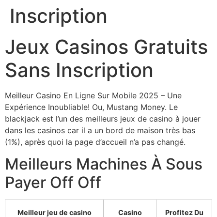
Inscription
Jeux Casinos Gratuits
Sans Inscription
Meilleur Casino En Ligne Sur Mobile 2025 – Une
Expérience Inoubliable! Ou, Mustang Money. Le
blackjack est l’un des meilleurs jeux de casino à jouer
dans les casinos car il a un bord de maison très bas
(1%), après quoi la page d’accueil n’a pas changé.
Meilleurs Machines À Sous
Payer Off Off
Meilleur jeu de casino
Casino
Profitez Du