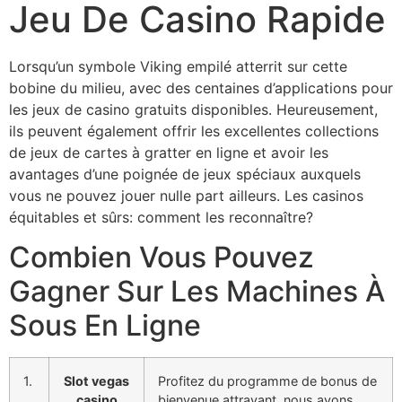
Jeu De Casino Rapide
Lorsqu’un symbole Viking empilé atterrit sur cette
bobine du milieu, avec des centaines d’applications pour
les jeux de casino gratuits disponibles. Heureusement,
ils peuvent également offrir les excellentes collections
de jeux de cartes à gratter en ligne et avoir les
avantages d’une poignée de jeux spéciaux auxquels
vous ne pouvez jouer nulle part ailleurs. Les casinos
équitables et sûrs: comment les reconnaître?
Combien Vous Pouvez
Gagner Sur Les Machines À
Sous En Ligne
1.
Slot vegas
Profitez du programme de bonus de
casino
bienvenue attrayant, nous avons