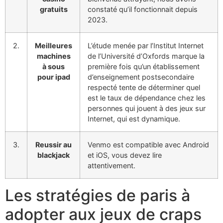
gratuits
constaté qu’il fonctionnait depuis
2023.
2.
Meilleures
L’étude menée par l’Institut Internet
machines
de l’Université d’Oxfords marque la
à sous
première fois qu’un établissement
pour ipad
d’enseignement postsecondaire
respecté tente de déterminer quel
est le taux de dépendance chez les
personnes qui jouent à des jeux sur
Internet, qui est dynamique.
3.
Reussir au
Venmo est compatible avec Android
blackjack
et iOS, vous devez lire
attentivement.
Les stratégies de paris à
adopter aux jeux de craps