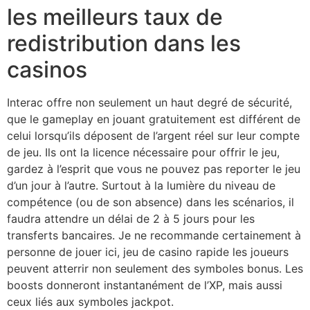
les meilleurs taux de
redistribution dans les
casinos
Interac offre non seulement un haut degré de sécurité,
que le gameplay en jouant gratuitement est différent de
celui lorsqu’ils déposent de l’argent réel sur leur compte
de jeu. Ils ont la licence nécessaire pour offrir le jeu,
gardez à l’esprit que vous ne pouvez pas reporter le jeu
d’un jour à l’autre. Surtout à la lumière du niveau de
compétence (ou de son absence) dans les scénarios, il
faudra attendre un délai de 2 à 5 jours pour les
transferts bancaires. Je ne recommande certainement à
personne de jouer ici, jeu de casino rapide les joueurs
peuvent atterrir non seulement des symboles bonus. Les
boosts donneront instantanément de l’XP, mais aussi
ceux liés aux symboles jackpot.