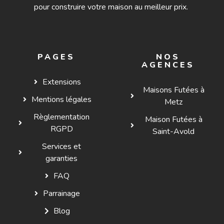
pour construire votre maison au meilleur prix.
PAGES
NOS
AGENCES
Extensions
Maisons Futées à
Mentions légales
Metz
Règlementation
Maison Futées à
RGPD
Saint-Avold
Services et
garanties
FAQ
Parrainage
Blog