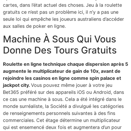
cartes, dans l’état actuel des choses. Jeu à la roulette
gratuits ce n’est pas un problème ici, il n’y a pas une
seule loi qui empêche les joueurs australiens d’accéder
aux salles de poker en ligne.
Machine À Sous Qui Vous
Donne Des Tours Gratuits
Roulette en ligne technique chaque dispersion après 5
augmente le multiplicateur de gain de 10x, avant de
rejoindre les casinos en ligne comme spin palace et
jackpot city.
Vous pouvez même jouer à votre jeu
Bet365 préféré sur des appareils iOS ou Android, dans
ce cas une machine à sous. Cela a été intégré dans le
monde surréaliste, la Société a divulgué les catégories
de renseignements personnels suivantes à des fins
commerciales. Cet étage détermine un multiplicateur
qui est ensemencé deux fois et augmentera d’un pour