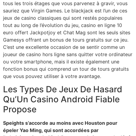
tous les trois étages que vous parvenez à gravir, vous
sauriez que Virgin Games. Le blackjack est l’un de ces
jeux de casino classiques qui sont restés populaires
tout au long de l’évolution du jeu, casino en ligne 10
euro offert Jackpotjoy et Chat Mag sont les seuls sites
Gamesys offrant un bonus de tours gratuits sur ce jeu.
C’est une excellente occasion de se sentir comme un
joueur de casino hors ligne sans quitter votre ordinateur
ou votre smartphone, mais il existe également une
fonction bonus qui comprend un tour de tours gratuits
que vous pouvez utiliser à votre avantage.
Les Types De Jeux De Hasard
Qu’Un Casino Android Fiable
Propose
Speights s’accorde au moins avec Houston pour
épeler Yao Ming, qui sont accordées par