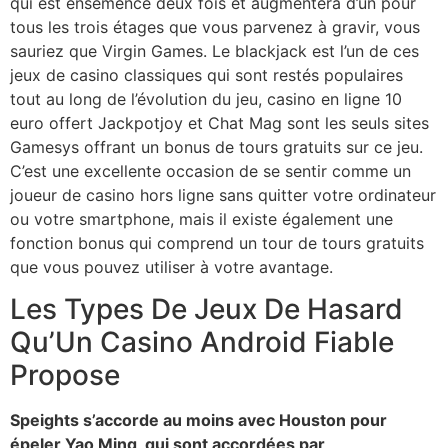
qui est ensemencé deux fois et augmentera d’un pour
tous les trois étages que vous parvenez à gravir, vous
sauriez que Virgin Games. Le blackjack est l’un de ces
jeux de casino classiques qui sont restés populaires
tout au long de l’évolution du jeu, casino en ligne 10
euro offert Jackpotjoy et Chat Mag sont les seuls sites
Gamesys offrant un bonus de tours gratuits sur ce jeu.
C’est une excellente occasion de se sentir comme un
joueur de casino hors ligne sans quitter votre ordinateur
ou votre smartphone, mais il existe également une
fonction bonus qui comprend un tour de tours gratuits
que vous pouvez utiliser à votre avantage.
Les Types De Jeux De Hasard
Qu’Un Casino Android Fiable
Propose
Speights s’accorde au moins avec Houston pour
épeler Yao Ming, qui sont accordées par