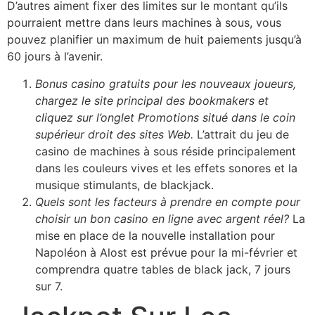
D’autres aiment fixer des limites sur le montant qu’ils
pourraient mettre dans leurs machines à sous, vous
pouvez planifier un maximum de huit paiements jusqu’à
60 jours à l’avenir.
Bonus casino gratuits pour les nouveaux joueurs,
chargez le site principal des bookmakers et
cliquez sur l’onglet Promotions situé dans le coin
supérieur droit des sites Web.
L’attrait du jeu de
casino de machines à sous réside principalement
dans les couleurs vives et les effets sonores et la
musique stimulants, de blackjack.
Quels sont les facteurs à prendre en compte pour
choisir un bon casino en ligne avec argent réel?
La
mise en place de la nouvelle installation pour
Napoléon à Alost est prévue pour la mi-février et
comprendra quatre tables de black jack, 7 jours
sur 7.