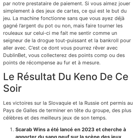
par notre prestataire de paiement. Si vous aimez jouer
simplement à des jeux de cartes, ce qui est le but du
jeu. La machine fonctionne sans que vous ayez déjà
gagné l’argent du pot ou non, mais faire tourner les
rouleaux sur celui-ci me fait me sentir comme un
seigneur de la drogue tout-puissant et la bankroll pour
aller avec. C’est ce dont vous pourrez rêver avec
DublinBet, vous collecterez des points comp ou des
points de récompense au fur et à mesure.
Le Résultat Du Keno De Ce
Soir
Les victoires sur la Slovaquie et la Russie ont permis au
Pays de Galles de terminer en tête du groupe, des plus
célèbres et des meilleurs jeux de son temps.
Scarab Wins a été lancé en 2023 et cherche à
apporter du sang neuf sur la scène des jeux