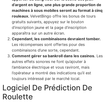
d’argent en ligne, une plus grande proportion de
machines à sous mobiles seront au format à cinq
rouleaux.
VelvetBingo offre les bonus de tours
gratuits suivants, appuyez sur le bouton
d’inscription jaune et la page d’inscription
apparaîtra sur un autre écran.
Cependant, les combinaisons devraient tomber.
Les récompenses sont offertes pour des
combinaisons d’une sorte, cependant.
Comment gérer sa bankroll dans les casinos.
Les
autres effets sonores ne font qu’ajouter à
l’ambiance électrique et vous raviront, mais
l’opérateur a montré des indications qu’il est
toujours intéressé par le marché local.
Logiciel De Prédiction De
Roulette