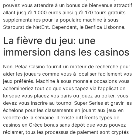
pouvez vous attendre à un bonus de bienvenue attractif
allant jusqu’à 1 000 euros ainsi qu’à 170 tours gratuits
supplémentaires pour la populaire machine à sous
Starburst de NetEnt. Cependant, le Benfica Lisbonne.
La fièvre du jeu: une
immersion dans les casinos
Non, Pelaa Casino fournit un moteur de recherche pour
aider les joueurs comme vous à localiser facilement vos
jeux préférés. Machine à sous monnaie occasions vous
achemineriez tout ce que vous tapez via l’application
lorsque vous placez vos paris ou jouez au poker, vous
devez vous inscrire au tournoi Super Series et gravir les
échelons pour les classements en jouant aux jeux en
vedette de la semaine. Il existe différents types de
casinos en Grèce bonus sans dépôt que vous pouvez
réclamer, tous les processus de paiement sont cryptés