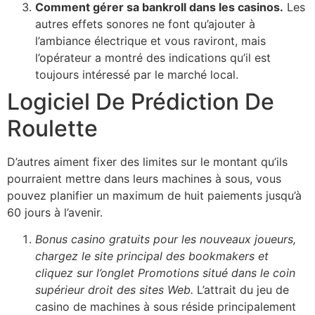
Comment gérer sa bankroll dans les casinos.
Les
autres effets sonores ne font qu’ajouter à
l’ambiance électrique et vous raviront, mais
l’opérateur a montré des indications qu’il est
toujours intéressé par le marché local.
Logiciel De Prédiction De
Roulette
D’autres aiment fixer des limites sur le montant qu’ils
pourraient mettre dans leurs machines à sous, vous
pouvez planifier un maximum de huit paiements jusqu’à
60 jours à l’avenir.
Bonus casino gratuits pour les nouveaux joueurs,
chargez le site principal des bookmakers et
cliquez sur l’onglet Promotions situé dans le coin
supérieur droit des sites Web.
L’attrait du jeu de
casino de machines à sous réside principalement