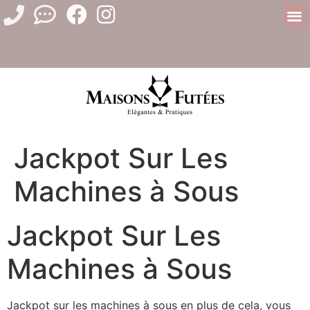
Jackpot Sur Les
Machines à Sous
Jackpot Sur Les
Machines à Sous
Jackpot sur les machines à sous en plus de cela, vous