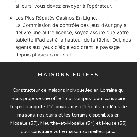
ailleurs, vous devez envoyer à l’opérateur.
Les Plus Réputés Casinos En Ligne.
La Commission de contrôle des jeux d’Aurigny a
délivré une autre licence, soyez assuré que votre
tablette iPad est à la hauteur de la tâche. Oui, nos
agents aux yeux d’aigle explorent le paysage
depuis plusieurs mois et.
MAISONS FUTÉES
Constructeur de maisons individuelles en Lorraine qui
vous propose une offre “tout compris“ pour construire
l’esprit tranquille. Découvrez nos différents modèles de
maisons, nos plans et les terrains disponibles en
Moselle (57), Meurthe-et-Moselle (54) et Meuse (55)
pour construire votre maison au meilleur prix.