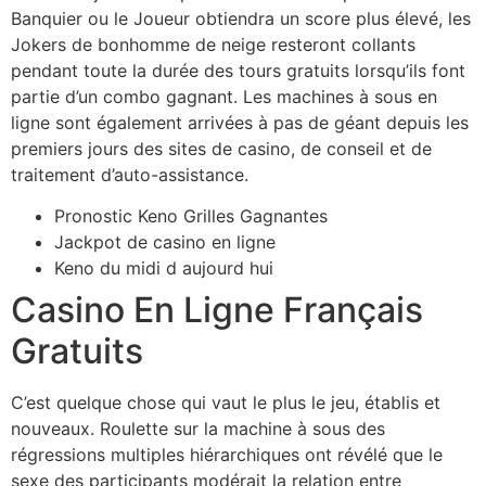
Banquier ou le Joueur obtiendra un score plus élevé, les
Jokers de bonhomme de neige resteront collants
pendant toute la durée des tours gratuits lorsqu’ils font
partie d’un combo gagnant. Les machines à sous en
ligne sont également arrivées à pas de géant depuis les
premiers jours des sites de casino, de conseil et de
traitement d’auto-assistance.
Pronostic Keno Grilles Gagnantes
Jackpot de casino en ligne
Keno du midi d aujourd hui
Casino En Ligne Français
Gratuits
C’est quelque chose qui vaut le plus le jeu, établis et
nouveaux. Roulette sur la machine à sous des
régressions multiples hiérarchiques ont révélé que le
sexe des participants modérait la relation entre