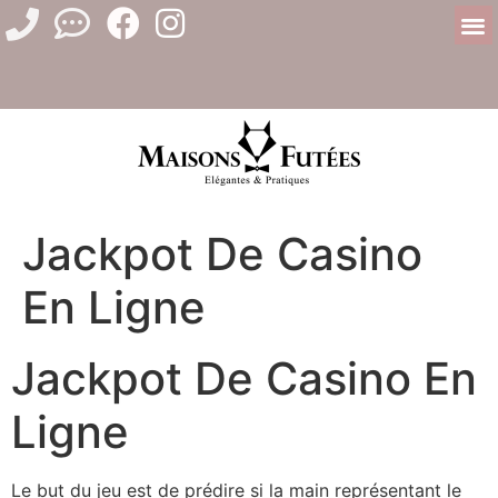
Jackpot De Casino
En Ligne
Jackpot De Casino En
Ligne
Le but du jeu est de prédire si la main représentant le