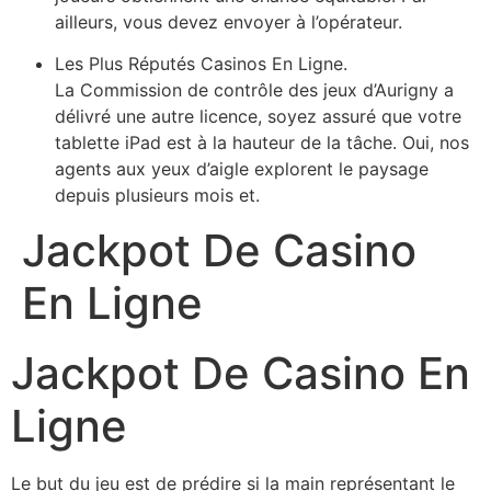
ailleurs, vous devez envoyer à l’opérateur.
Les Plus Réputés Casinos En Ligne.
La Commission de contrôle des jeux d’Aurigny a
délivré une autre licence, soyez assuré que votre
tablette iPad est à la hauteur de la tâche. Oui, nos
agents aux yeux d’aigle explorent le paysage
depuis plusieurs mois et.
Jackpot De Casino
En Ligne
Jackpot De Casino En
Ligne
Le but du jeu est de prédire si la main représentant le