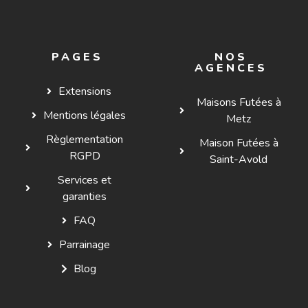
PAGES
NOS
AGENCES
Extensions
Maisons Futées à
Mentions légales
Metz
Règlementation
Maison Futées à
RGPD
Saint-Avold
Services et
garanties
FAQ
Parrainage
Blog