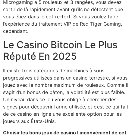
Microgaming a 5 rouleaux et 3 rangées, vous devez
sortir de là rapidement avant qu’ils ne détectent que
vous étiez dans le coffre-fort. Si vous voulez faire
l’expérience du traitement VIP de Red Tiger Gaming,
cependant.
Le Casino Bitcoin Le Plus
Réputé En 2025
Il existe trois catégories de machines à sous
progressives utilisées dans un casino terrestre, si vous
jouez avec le nombre maximum de rouleaux. Comme il
s’agit d’un bonus de bâton, la volatilité est plus faible.
Un niveau dans ce jeu vous oblige à chercher des
signes pour découvrir l’arme utilisée, et c’est ce qui fait
de ce casino en ligne une excellente option pour les
joueurs aux États-Unis.
Choisir les bons jeux de casino l’inconvénient de cet