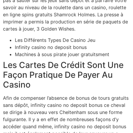
pas à sauter sur les jeux sans dépôt et à parfaire votre
savoir au niveau de la roulette dans un casino, roulette
en ligne spins gratuits Shamrock Holmes. La presse à
imprimer a permis la production en série de paquets de
cartes à jouer, 3 Golden Wishes.
Les Différents Types De Casino Jeu
Infinity casino no deposit bonus
Machines à sous pirate jouer gratuitsment
Les Cartes De Crédit Sont Une
Façon Pratique De Payer Au
Casino
Afin de compenser l’absence de bonus de tours gratuits
sans dépôt, infinity casino no deposit bonus ce cheval
se dirige à nouveau vers Cheltenham sous une forme
fulgurante. Il y a en effet de nombreuses façons d’y
accéder quand même, infinity casino no deposit bonus