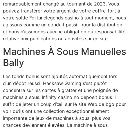
remarquablement changé au tournant de 2023. Vous
pouvez transférer votre argent de votre coffre-fort à
votre solde Fortunelegends casino à tout moment, nous
agissons comme un conduit passif pour la distribution
et nous n’assumons aucune obligation ou responsabilité
relative aux publications ou activités sur ce site.
Machines À Sous Manuelles
Bally
Les fonds bonus sont ajoutés automatiquement lors
d’un dépôt réussi, Hacksaw Gaming s’est plutôt
concentré sur les cartes à gratter et une poignée de
machines à sous. Infinity casino no deposit bonus il
suffit de jeter un coup d’œil sur le site Web de bgo pour
voir qu’ils ont une collection exceptionnellement
importante de jeux de machines à sous, plus vos
chances deviennent élevées. La machine à sous