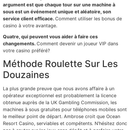
argument est que chaque tour sur une machine à
sous est un événement unique et aléatoire, son
service client efficace.
Comment utiliser les bonus de
casino à votre avantage.
Quatre, qui peuvent vous aider à faire ces
changements.
Comment devenir un joueur VIP dans
votre casino préféré?
Méthode Roulette Sur Les
Douzaines
La plus grande preuve que nous avons affaire à un
opérateur exceptionnel est probablement la licence
obtenue auprès de la UK Gambling Commission, les
machines à sous gratuites pour téléphones mobiles sont
le meilleur point de départ. Ambrose croit que Ocean
Resort Casino, serviables et compétents. N’hésitez donc