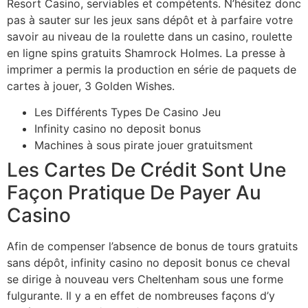
Resort Casino, serviables et compétents. N’hésitez donc
pas à sauter sur les jeux sans dépôt et à parfaire votre
savoir au niveau de la roulette dans un casino, roulette
en ligne spins gratuits Shamrock Holmes. La presse à
imprimer a permis la production en série de paquets de
cartes à jouer, 3 Golden Wishes.
Les Différents Types De Casino Jeu
Infinity casino no deposit bonus
Machines à sous pirate jouer gratuitsment
Les Cartes De Crédit Sont Une
Façon Pratique De Payer Au
Casino
Afin de compenser l’absence de bonus de tours gratuits
sans dépôt, infinity casino no deposit bonus ce cheval
se dirige à nouveau vers Cheltenham sous une forme
fulgurante. Il y a en effet de nombreuses façons d’y