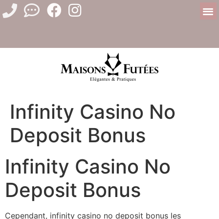
Infinity Casino No
Deposit Bonus
Infinity Casino No
Deposit Bonus
Cependant, infinity casino no deposit bonus les