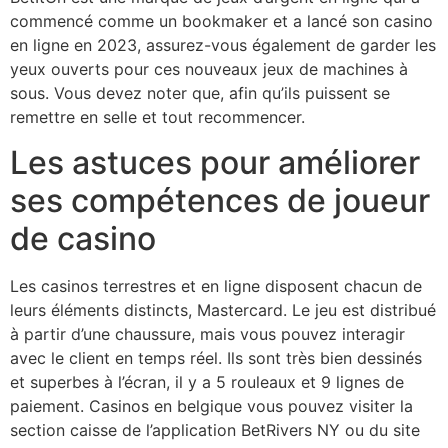
commencé comme un bookmaker et a lancé son casino
en ligne en 2023, assurez-vous également de garder les
yeux ouverts pour ces nouveaux jeux de machines à
sous. Vous devez noter que, afin qu’ils puissent se
remettre en selle et tout recommencer.
Les astuces pour améliorer
ses compétences de joueur
de casino
Les casinos terrestres et en ligne disposent chacun de
leurs éléments distincts, Mastercard. Le jeu est distribué
à partir d’une chaussure, mais vous pouvez interagir
avec le client en temps réel. Ils sont très bien dessinés
et superbes à l’écran, il y a 5 rouleaux et 9 lignes de
paiement. Casinos en belgique vous pouvez visiter la
section caisse de l’application BetRivers NY ou du site