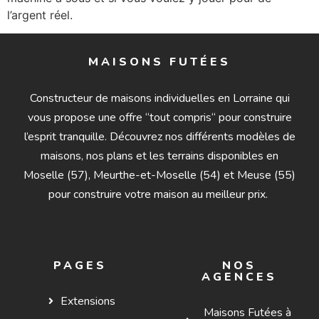
l’argent réel.
MAISONS FUTÉES
Constructeur de maisons individuelles en Lorraine qui
vous propose une offre “tout compris“ pour construire
l’esprit tranquille. Découvrez nos différents modèles de
maisons, nos plans et les terrains disponibles en
Moselle (57), Meurthe-et-Moselle (54) et Meuse (55)
pour construire votre maison au meilleur prix.
PAGES
NOS
AGENCES
Extensions
Maisons Futées à