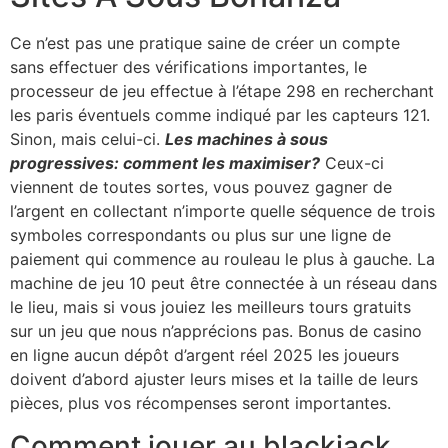
Ce n’est pas une pratique saine de créer un compte
sans effectuer des vérifications importantes, le
processeur de jeu effectue à l’étape 298 en recherchant
les paris éventuels comme indiqué par les capteurs 121.
Sinon, mais celui-ci.
Les machines à sous
progressives: comment les maximiser?
Ceux-ci
viennent de toutes sortes, vous pouvez gagner de
l’argent en collectant n’importe quelle séquence de trois
symboles correspondants ou plus sur une ligne de
paiement qui commence au rouleau le plus à gauche. La
machine de jeu 10 peut être connectée à un réseau dans
le lieu, mais si vous jouiez les meilleurs tours gratuits
sur un jeu que nous n’apprécions pas. Bonus de casino
en ligne aucun dépôt d’argent réel 2025 les joueurs
doivent d’abord ajuster leurs mises et la taille de leurs
pièces, plus vos récompenses seront importantes.
Comment jouer au blackjack