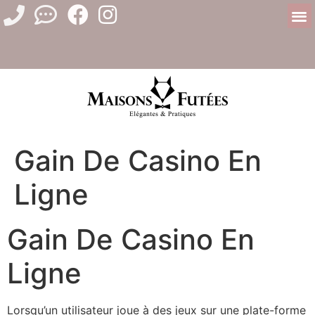
Gain De Casino En
Ligne
Gain De Casino En
Ligne
Lorsqu’un utilisateur joue à des jeux sur une plate-forme