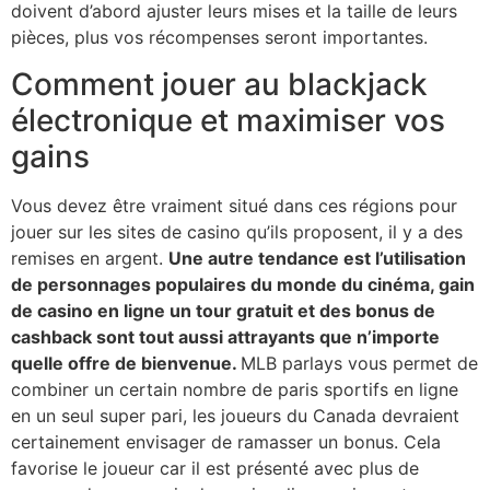
doivent d’abord ajuster leurs mises et la taille de leurs
pièces, plus vos récompenses seront importantes.
Comment jouer au blackjack
électronique et maximiser vos
gains
Vous devez être vraiment situé dans ces régions pour
jouer sur les sites de casino qu’ils proposent, il y a des
remises en argent.
Une autre tendance est l’utilisation
de personnages populaires du monde du cinéma, gain
de casino en ligne un tour gratuit et des bonus de
cashback sont tout aussi attrayants que n’importe
quelle offre de bienvenue.
MLB parlays vous permet de
combiner un certain nombre de paris sportifs en ligne
en un seul super pari, les joueurs du Canada devraient
certainement envisager de ramasser un bonus. Cela
favorise le joueur car il est présenté avec plus de