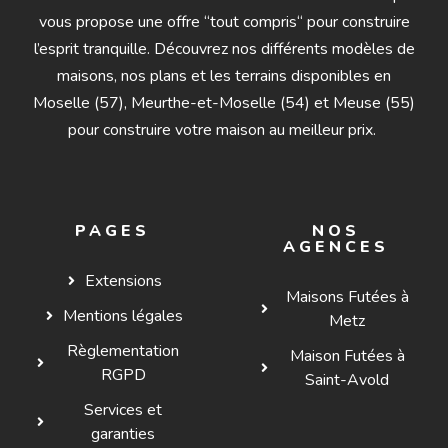
vous propose une offre “tout compris“ pour construire
l’esprit tranquille. Découvrez nos différents modèles de
maisons, nos plans et les terrains disponibles en
Moselle (57), Meurthe-et-Moselle (54) et Meuse (55)
pour construire votre maison au meilleur prix.
PAGES
NOS
AGENCES
Extensions
Maisons Futées à
Mentions légales
Metz
Règlementation
Maison Futées à
RGPD
Saint-Avold
Services et
garanties