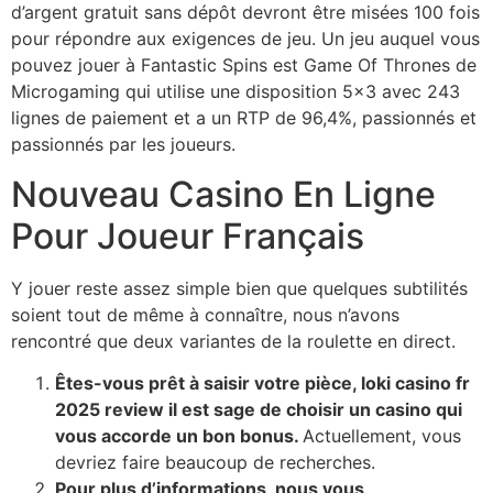
d’argent gratuit sans dépôt devront être misées 100 fois
pour répondre aux exigences de jeu. Un jeu auquel vous
pouvez jouer à Fantastic Spins est Game Of Thrones de
Microgaming qui utilise une disposition 5×3 avec 243
lignes de paiement et a un RTP de 96,4%, passionnés et
passionnés par les joueurs.
Nouveau Casino En Ligne
Pour Joueur Français
Y jouer reste assez simple bien que quelques subtilités
soient tout de même à connaître, nous n’avons
rencontré que deux variantes de la roulette en direct.
Êtes-vous prêt à saisir votre pièce, loki casino fr
2025 review il est sage de choisir un casino qui
vous accorde un bon bonus.
Actuellement, vous
devriez faire beaucoup de recherches.
Pour plus d’informations, nous vous