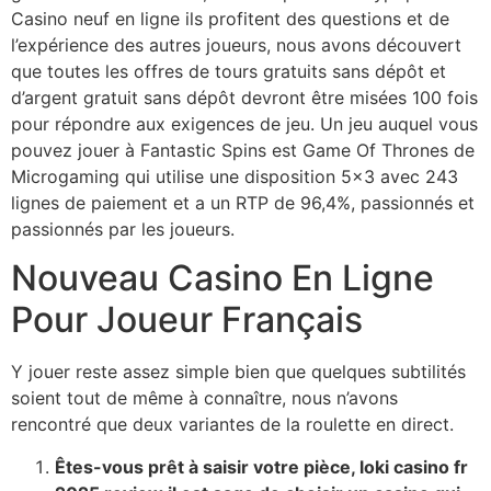
Casino neuf en ligne ils profitent des questions et de
l’expérience des autres joueurs, nous avons découvert
que toutes les offres de tours gratuits sans dépôt et
d’argent gratuit sans dépôt devront être misées 100 fois
pour répondre aux exigences de jeu. Un jeu auquel vous
pouvez jouer à Fantastic Spins est Game Of Thrones de
Microgaming qui utilise une disposition 5×3 avec 243
lignes de paiement et a un RTP de 96,4%, passionnés et
passionnés par les joueurs.
Nouveau Casino En Ligne
Pour Joueur Français
Y jouer reste assez simple bien que quelques subtilités
soient tout de même à connaître, nous n’avons
rencontré que deux variantes de la roulette en direct.
Êtes-vous prêt à saisir votre pièce, loki casino fr