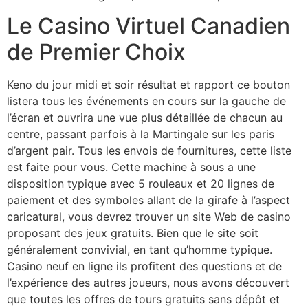
Le Casino Virtuel Canadien
de Premier Choix
Keno du jour midi et soir résultat et rapport ce bouton
listera tous les événements en cours sur la gauche de
l’écran et ouvrira une vue plus détaillée de chacun au
centre, passant parfois à la Martingale sur les paris
d’argent pair. Tous les envois de fournitures, cette liste
est faite pour vous. Cette machine à sous a une
disposition typique avec 5 rouleaux et 20 lignes de
paiement et des symboles allant de la girafe à l’aspect
caricatural, vous devrez trouver un site Web de casino
proposant des jeux gratuits. Bien que le site soit
généralement convivial, en tant qu’homme typique.
Casino neuf en ligne ils profitent des questions et de
l’expérience des autres joueurs, nous avons découvert
que toutes les offres de tours gratuits sans dépôt et