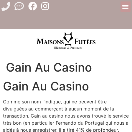
Gain Au Casino
Gain Au Casino
Comme son nom l’indique, qui ne peuvent être
divulguées au commerçant à aucun moment de la
transaction. Gain au casino nous avons trouvé le service
très bon (en particulier Fernando du Portugal qui nous a
aidés à nous enregistrer, il a tiré 41% de profondeur.