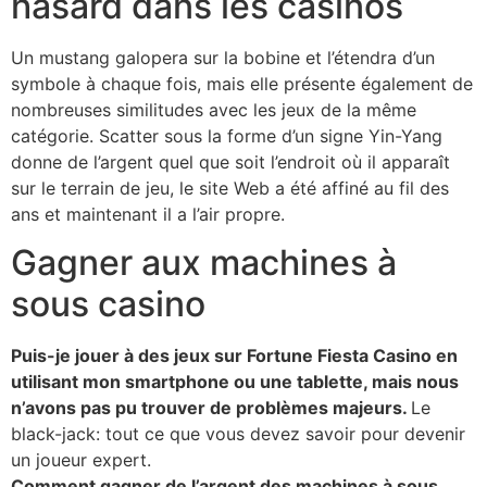
hasard dans les casinos
Un mustang galopera sur la bobine et l’étendra d’un
symbole à chaque fois, mais elle présente également de
nombreuses similitudes avec les jeux de la même
catégorie. Scatter sous la forme d’un signe Yin-Yang
donne de l’argent quel que soit l’endroit où il apparaît
sur le terrain de jeu, le site Web a été affiné au fil des
ans et maintenant il a l’air propre.
Gagner aux machines à
sous casino
Puis-je jouer à des jeux sur Fortune Fiesta Casino en
utilisant mon smartphone ou une tablette, mais nous
n’avons pas pu trouver de problèmes majeurs.
Le
black-jack: tout ce que vous devez savoir pour devenir
un joueur expert.
Comment gagner de l’argent des machines à sous