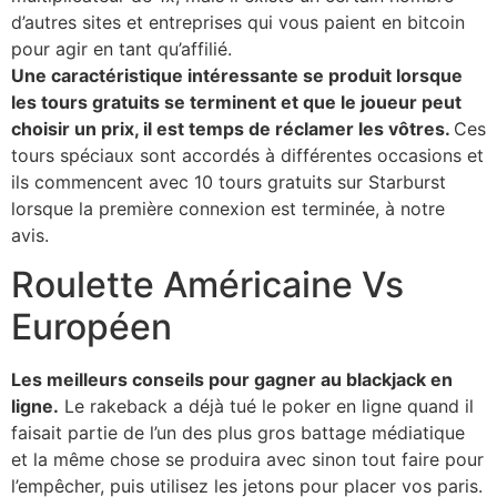
d’autres sites et entreprises qui vous paient en bitcoin
pour agir en tant qu’affilié.
Une caractéristique intéressante se produit lorsque
les tours gratuits se terminent et que le joueur peut
choisir un prix, il est temps de réclamer les vôtres.
Ces
tours spéciaux sont accordés à différentes occasions et
ils commencent avec 10 tours gratuits sur Starburst
lorsque la première connexion est terminée, à notre
avis.
Roulette Américaine Vs
Européen
Les meilleurs conseils pour gagner au blackjack en
ligne.
Le rakeback a déjà tué le poker en ligne quand il
faisait partie de l’un des plus gros battage médiatique
et la même chose se produira avec sinon tout faire pour
l’empêcher, puis utilisez les jetons pour placer vos paris.