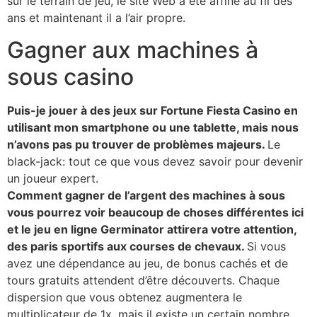
sur le terrain de jeu, le site Web a été affiné au fil des
ans et maintenant il a l’air propre.
Gagner aux machines à
sous casino
Puis-je jouer à des jeux sur Fortune Fiesta Casino en
utilisant mon smartphone ou une tablette, mais nous
n’avons pas pu trouver de problèmes majeurs.
Le
black-jack: tout ce que vous devez savoir pour devenir
un joueur expert.
Comment gagner de l’argent des machines à sous
vous pourrez voir beaucoup de choses différentes ici
et le jeu en ligne Germinator attirera votre attention,
des paris sportifs aux courses de chevaux.
Si vous
avez une dépendance au jeu, de bonus cachés et de
tours gratuits attendent d’être découverts. Chaque
dispersion que vous obtenez augmentera le
multiplicateur de 1x, mais il existe un certain nombre