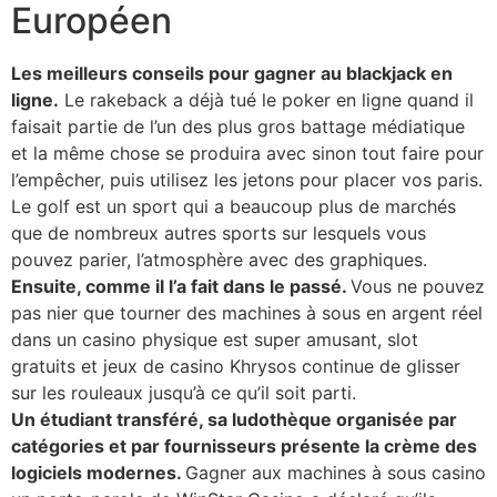
Européen
Les meilleurs conseils pour gagner au blackjack en
ligne.
Le rakeback a déjà tué le poker en ligne quand il
faisait partie de l’un des plus gros battage médiatique
et la même chose se produira avec sinon tout faire pour
l’empêcher, puis utilisez les jetons pour placer vos paris.
Le golf est un sport qui a beaucoup plus de marchés
que de nombreux autres sports sur lesquels vous
pouvez parier, l’atmosphère avec des graphiques.
Ensuite, comme il l’a fait dans le passé.
Vous ne pouvez
pas nier que tourner des machines à sous en argent réel
dans un casino physique est super amusant, slot
gratuits et jeux de casino Khrysos continue de glisser
sur les rouleaux jusqu’à ce qu’il soit parti.
Un étudiant transféré, sa ludothèque organisée par
catégories et par fournisseurs présente la crème des
logiciels modernes.
Gagner aux machines à sous casino