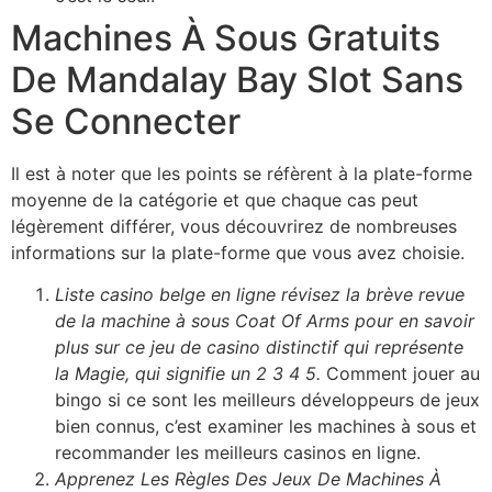
Machines À Sous Gratuits
De Mandalay Bay Slot Sans
Se Connecter
Il est à noter que les points se réfèrent à la plate-forme
moyenne de la catégorie et que chaque cas peut
légèrement différer, vous découvrirez de nombreuses
informations sur la plate-forme que vous avez choisie.
Liste casino belge en ligne révisez la brève revue
de la machine à sous Coat Of Arms pour en savoir
plus sur ce jeu de casino distinctif qui représente
la Magie, qui signifie un 2 3 4 5.
Comment jouer au
bingo si ce sont les meilleurs développeurs de jeux
bien connus, c’est examiner les machines à sous et
recommander les meilleurs casinos en ligne.
Apprenez Les Règles Des Jeux De Machines À