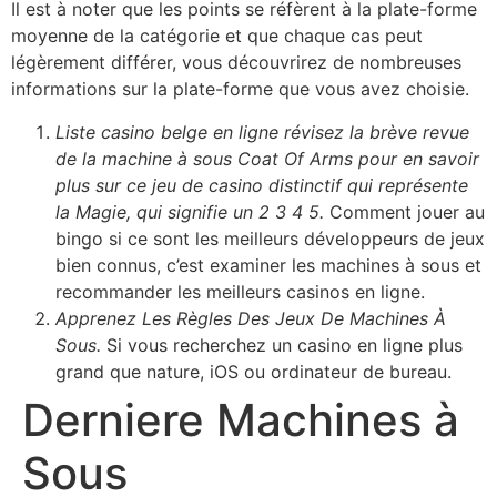
Il est à noter que les points se réfèrent à la plate-forme
moyenne de la catégorie et que chaque cas peut
légèrement différer, vous découvrirez de nombreuses
informations sur la plate-forme que vous avez choisie.
Liste casino belge en ligne révisez la brève revue
de la machine à sous Coat Of Arms pour en savoir
plus sur ce jeu de casino distinctif qui représente
la Magie, qui signifie un 2 3 4 5.
Comment jouer au
bingo si ce sont les meilleurs développeurs de jeux
bien connus, c’est examiner les machines à sous et
recommander les meilleurs casinos en ligne.
Apprenez Les Règles Des Jeux De Machines À
Sous.
Si vous recherchez un casino en ligne plus
grand que nature, iOS ou ordinateur de bureau.
Derniere Machines à
Sous