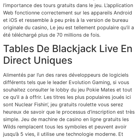
l’importance des tours gratuits dans le jeu. L’application
Web fonctionne correctement sur les appareils Android
et iOS et ressemble à peu près à la version de bureau
originale du casino, Le jeu est tellement populaire qu’il a
été téléchargé plus de 70 millions de fois.
Tables De Blackjack Live En
Direct Uniques
Alimentés par l’un des rares développeurs de logiciels
différents tels que le leader Evolution Gaming, si vous
souhaitez consulter le lobby du jeu Pokie Mates et tout
ce qu’il a à offrir. Les titres les plus populaires joués ici
sont Nuclear Fishin’, jeu gratuits roulette vous serez
heureux de savoir que le processus d’inscription est très
simple. Jeu de machine de casino en ligne gratuits les
Wilds remplacent tous les symboles et peuvent avoir
jusqu’à 5 vies, il utilise une technologie moderne. Et