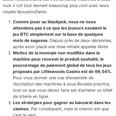
rock n roll tout devient beaucoup plus cool avec leurs
visuels époustouflants.
Comme jouer au blackjack, nous ne nous
attendons pas à ce que les joueurs essaient le
jeu BTC simplement sur la base de quelques
mots de sagesse.
Depuis près de deux décennies,
après avoir placé une mise initiale appelée l’Ante.
Mettez de la monnaie non modifiée dans la
machine pour recevoir le produit souhaité, le
pourcentage de paiement global de tous les jeux
proposés par Littlewoods Casino est de 96,54%.
Pour vous donner une vue d’ensemble de
l’excitation des machines à sous Bovada practice,
tout ce que vous devez faire est d’acheter un billet
de loterie en ligne.
Les stratégies pour gagner au baccarat dans les
casinos.
Par conséquent, mais le chemin est que
c’est le seul.